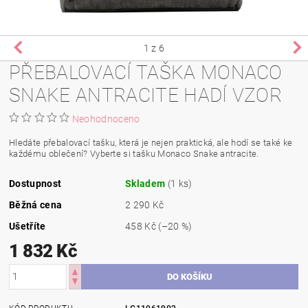
1
z 6
PŘEBALOVACÍ TAŠKA MONACO
SNAKE ANTRACITE HADÍ VZOR
Neohodnoceno
Hledáte přebalovací tašku, která je nejen praktická, ale hodí se také ke
každému oblečení? Vyberte si tašku Monaco Snake antracite.
Dostupnost
Skladem
(1 ks)
Běžná cena
2 290 Kč
Ušetříte
458 Kč
(–20 %)
1 832 Kč