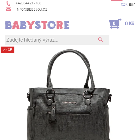
+420544217100
CZK
EUR
INFO@BEBEJOU.CZ
0
0 Kč
AKCE