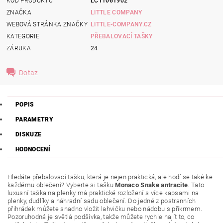
KÓD PRODUKTU
LC11061902
ZNAČKA
LITTLE COMPANY
WEBOVÁ STRÁNKA ZNAČKY
LITTLE-COMPANY.CZ
KATEGORIE
PŘEBALOVACÍ TAŠKY
ZÁRUKA
24
Dotaz
POPIS
PARAMETRY
DISKUZE
HODNOCENÍ
Hledáte přebalovací tašku, která je nejen praktická, ale hodí se také ke
každému oblečení? Vyberte si tašku
Monaco Snake antracite
. Tato
luxusní taška na plenky má praktické rozložení s více kapsami na
plenky, dudlíky a náhradní sadu oblečení. Do jedné z postranních
přihrádek můžete snadno vložit lahvičku nebo nádobu s příkrmem.
Pozoruhodná je světlá podšívka, takže můžete rychle najít to, co