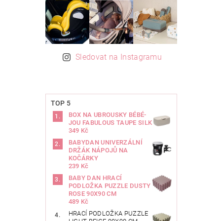
Sledovat na Instagramu
TOP 5
BOX NA UBROUSKY BÉBÉ-
JOU FABULOUS TAUPE SILK
349 Kč
BABYDAN UNIVERZÁLNÍ
DRŽÁK NÁPOJŮ NA
KOČÁRKY
239 Kč
BABY DAN HRACÍ
PODLOŽKA PUZZLE DUSTY
ROSE 90X90 CM
489 Kč
HRACÍ PODLOŽKA PUZZLE