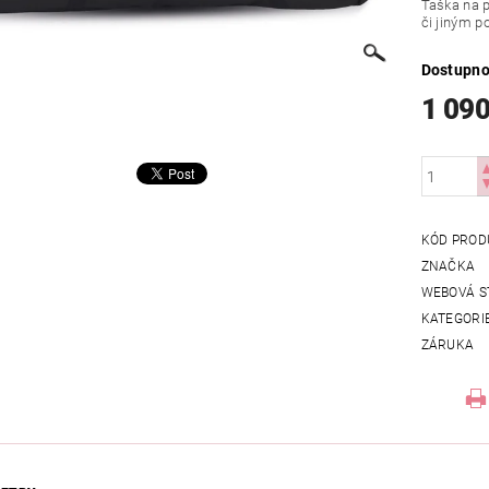
Taška na p
či jiným 
Dostupno
1 090
KÓD PROD
ZNAČKA
WEBOVÁ S
KATEGORI
ZÁRUKA