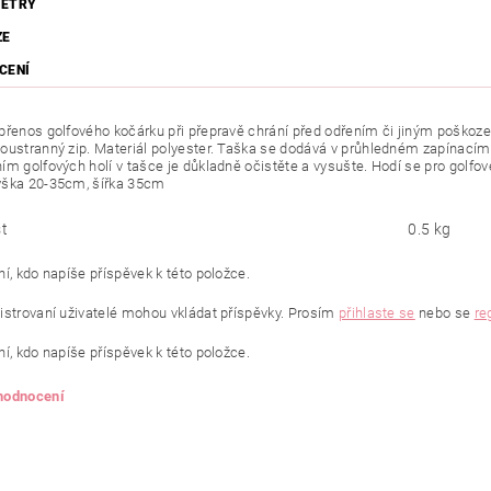
ETRY
ZE
CENÍ
přenos golfového kočárku při přepravě chrání před odřením či jiným poškozen
oustranný zip. Materiál polyester. Taška se dodává v průhledném zapínacím 
ím golfových holí v tašce je důkladně očistěte a vysušte. Hodí se pro golfové
ýška 20-35cm, šířka 35cm
t
0.5 kg
í, kdo napíše příspěvek k této položce.
istrovaní uživatelé mohou vkládat příspěvky. Prosím
přihlaste se
nebo se
re
í, kdo napíše příspěvek k této položce.
 hodnocení