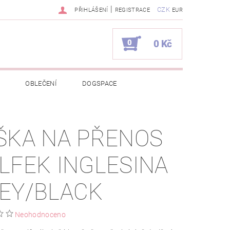
|
CZK
PŘIHLÁŠENÍ
REGISTRACE
EUR
0
0 Kč
OBLEČENÍ
DOGSPACE
EKCI Z BÉBÉ-JOU
ŠKA NA PŘENOS
NAPIŠTE NÁM
KONTAKTY
LFEK INGLESINA
JEDNÁVKA
EY/BLACK
Neohodnoceno