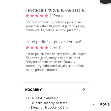
Těhotenská riflová sukně s laclem Rialto Wingles 01753
|
Petra
Obchod doporučuji, ochotně poradí se
správnou velikostí, produkt je moc pěkný,
dobrá kvalita, pěkně se nosí, příjemný.
Hrací podložka puzzle korkové 90x90 cm
|
M. K.
Zatím používáme asi dva týdny, ale super
🙂 povrch je příjemný a dobře se otírá,
fleky mi na tom zatím nezůstaly. V
interiéru vypadá korek skvěle, jsem ráda
za ten přírodní materiál.
KOČÁRKY
HLUBOKÉ KOČÁRKY
Hluboké kočárky do terénu
POPIS
Elegantní hluboké kočárky