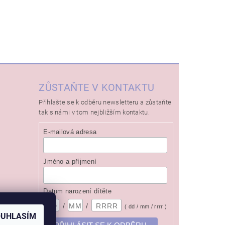
ZŮSTAŇTE V KONTAKTU
Přihlašte se k odběru newsletteru a zůstaňte
tak s námi v tom nejbližším kontaktu.
E-mailová adresa
Jméno a příjmení
Datum narození dítěte
/
/
( dd / mm / rrrr )
OUHLASÍM