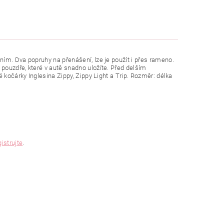
ím. Dva popruhy na přenášení, lze je použít i přes rameno.
pouzdře, které v autě snadno uložíte. Před delším
 kočárky Inglesina Zippy, Zippy Light a Trip. Rozměr: délka
gistrujte
.