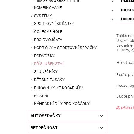
Inglesina Aptica XT DUO
PARAM
KOMBINOVANÉ
DISKU
SYSTÉMY
HODNO
SPORTOVNÍ KOČÁRKY
GOLFOVÉ HOLE
Taška na 
PRO DVOJČATA
Uzávěr ob
uskladněn
KORBIČKY A SPORTOVNÍ SEDAČKY
110cm, v
PODVOZKY
Hmotnos
PŘÍSLUŠENSTVÍ
SLUNEČNÍKY
Buďte prvn
DĚTSKÉ FUSAKY
Pouze reg
RUKÁVNÍKY KE KOČÁRKŮM
NOŠENÍ
Buďte prvn
NÁHRADNÍ DÍLY PRO KOČÁRKY
Přidat
AUTOSEDAČKY
BEZPEČNOST