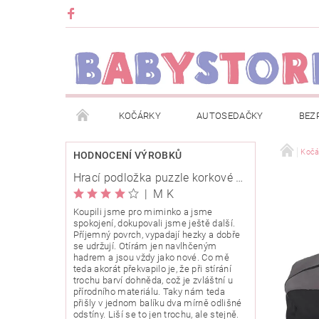
KOČÁRKY
AUTOSEDAČKY
BEZ
METRÁŽ
ZNAČKY
ROZBALENO NEBO Z
Kočá
HODNOCENÍ VÝROBKŮ
Hrací podložka puzzle korkové 120x120cm
OBCHODNÍ PODMÍNKY
INFORMACE O EVIDENCI
|
M K
Koupili jsme pro miminko a jsme
spokojení, dokupovali jsme ještě další.
O NÁS
KARIERA
KLUB BABYSTORE
Příjemný povrch, vypadají hezky a dobře
se udržují. Otírám jen navlhčeným
hadrem a jsou vždy jako nové. Co mě
teda akorát překvapilo je, že při stírání
trochu barví dohněda, což je zvláštní u
přírodního materiálu. Taky nám teda
přišly v jednom balíku dva mírně odlišné
odstíny. Liší se to jen trochu, ale stejně.