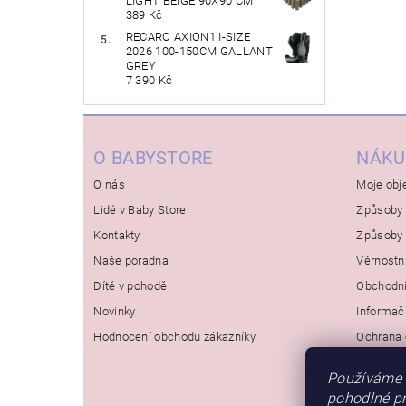
LIGHT BEIGE 90X90 CM
389 Kč
RECARO AXION1 I-SIZE
2026 100-150CM GALLANT
GREY
7 390 Kč
O BABYSTORE
NÁKU
O nás
Moje obj
Lidé v Baby Store
Způsoby 
Kontakty
Způsoby 
Naše poradna
Věrnostn
Dítě v pohodě
Obchodn
Novinky
Informač
Hodnocení obchodu zákazníky
Ochrana 
Používáme 
pohodlné pr