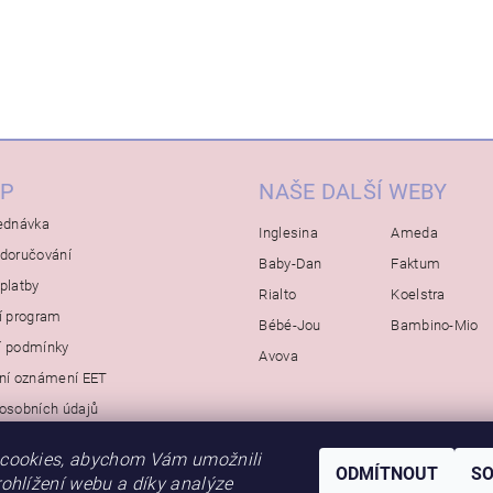
P
NAŠE DALŠÍ WEBY
ednávka
Inglesina
Ameda
doručování
Baby-Dan
Faktum
platby
Rialto
Koelstra
í program
Bébé-Jou
Bambino-Mio
í podmínky
Avova
ní oznámení EET
osobních údajů
cookies, abychom Vám umožnili
ODMÍTNOUT
S
ohlížení webu a díky analýze