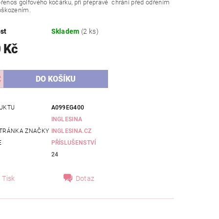
řenos golfového kočárku, při přepravě chrání před odřením
poškozením.
st
Skladem
(2 ks)
 Kč
UKTU
A099EG400
INGLESINA
TRÁNKA ZNAČKY
INGLESINA.CZ
E
PŘÍSLUŠENSTVÍ
24
Tisk
Dotaz