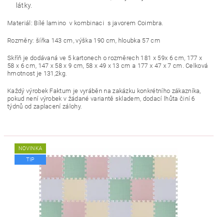
látky.
Materiál: Bílé lamino v kombinaci s javorem Coimbra.
Rozměry: šířka 143 cm, výška 190 cm, hloubka 57 cm
Skříň je dodávaná ve 5 kartonech o rozměrech 181 x 59x 6 cm, 177 x
58 x 6 cm, 147 x 58 x 9 cm, 58 x 49 x 13 cm a 177 x 47 x 7 cm. Celková
hmotnost je 131,2kg.
Každý výrobek Faktum je vyráběn na zakázku konkrétního zákazníka,
pokud není výrobek v žádané variantě skladem, dodací lhůta činí 6
týdnů od zaplacení zálohy.
NOVINKA
TIP