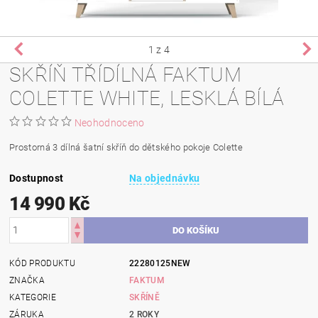
1
z 4
SKŘÍŇ TŘÍDÍLNÁ FAKTUM
COLETTE WHITE, LESKLÁ BÍLÁ
Neohodnoceno
Prostorná 3 dílná šatní skříň do dětského pokoje Colette
Dostupnost
Na objednávku
14 990 Kč
KÓD PRODUKTU
22280125NEW
ZNAČKA
FAKTUM
KATEGORIE
SKŘÍNĚ
ZÁRUKA
2 ROKY