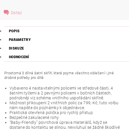
Dotaz
POPIS
PARAMETRY
DISKUZE
HODNOCENÍ
Prostorná 3 dílná šatní skříň, která pojme všechno oblečení i jiné
drobné potřeby pro dítě.
Vybaveno 4 nastavitelnými policemi ve středové části, 4
šatními tyčemi a 2 pevnými policemi v bočních částech,
podrobněji viz schéma vnitřního uspořádání skříně.
Možnost přikoupení 2 vnitřních polic za 799,-Kč, tuto volbu
nám napište do poznámky k objednávce.
Praktická otevřená polička pro rychlý přístup.
Bezpečné zakulacené rohy
"Baby-Friendly" povrchová úprava materiálů, když se
dostane do kontaktu se slinou, nevyluhují se žádné škodlivé