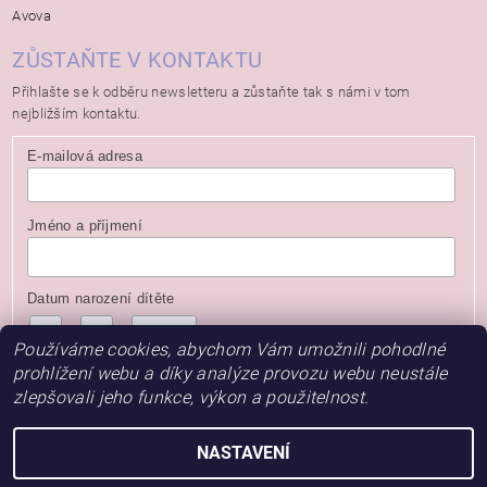
Avova
ZŮSTAŇTE V KONTAKTU
Přihlašte se k odběru newsletteru a zůstaňte tak s námi v tom
nejbližším kontaktu.
E-mailová adresa
Jméno a příjmení
Datum narození dítěte
/
/
( dd / mm / rrrr )
Používáme cookies, abychom Vám umožnili pohodlné
prohlížení webu a díky analýze provozu webu neustále
zlepšovali jeho funkce, výkon a použitelnost.
NASTAVENÍ
2026 © Baby Store, všechna práva vyhrazena