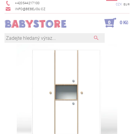
+420544217100
CZK
EUR
INFO@BEBEJOU.CZ
0
0 Kč