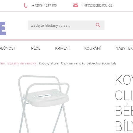
+420544217100
INFO@BEBEJOU.CZ
PEČNOST
PÉČE
KRMENÍ
KOUPÁNÍ
NÁBYTEK
 VÝSTAVY
ání
Stojany na vaničky
JAK SPRÁVNĚ ÚRČIT VELIKOST
Kovový stojan Click na vaničku Bébé-Jou 98cm bílý
JAK KOUPIT KOL
KO
 TRŽEB EET
INFORMACE O ZPRACOVÁNÍ OSOBNÍCH ÚDAJŮ
CL
NEWSLETTERY
ODSTOUPENÍ OD SMLOUVY
MOJE OB
BÉ
BÍL