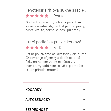
Těhotenská riflová sukně s laclem Rialto Wingles 01753
|
Petra
Obchod doporučuji, ochotně poradí se
správnou velikostí, produkt je moc pěkný,
dobrá kvalita, pěkně se nosí, příjemný.
Hrací podložka puzzle korkové 90x90 cm
|
M. K.
Zatím používáme asi dva týdny, ale super
🙂 povrch je příjemný a dobře se otírá,
fleky mi na tom zatím nezůstaly. V
interiéru vypadá korek skvěle, jsem ráda
za ten přírodní materiál.
KOČÁRKY
AUTOSEDAČKY
BEZPEČNOST