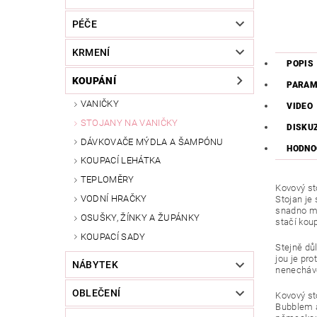
PÉČE
KRMENÍ
POPIS
KOUPÁNÍ
PARAM
VANIČKY
VIDEO
STOJANY NA VANIČKY
DISKU
DÁVKOVAČE MÝDLA A ŠAMPÓNU
HODNO
KOUPACÍ LEHÁTKA
TEPLOMĚRY
Kovový st
VODNÍ HRAČKY
Stojan je
snadno mů
OSUŠKY, ŽÍNKY A ŽUPÁNKY
stačí kou
KOUPACÍ SADY
Stejně dů
jou je pr
NÁBYTEK
nenecháve
OBLEČENÍ
Kovový st
Bubblem a