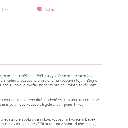
Tisk
Dotaz
, otvor na zavěšení ručníku a vytvořeno místo na mýdlo.
a je snadno a bezpečně umístěna na koupací stojan. Stejně
 Bébé-Bubble je možné na tento stojan umístit, takže vám
nemuset od koupaného dítěte odcházet. Stojan Click od Bébé-
žení mýdla nebo koupacích gelů a šampónů. Nikdy
 představuje spolu s vaničkou, koupacím kyblíkem Bebe-
yla přezkoušena největší autoritou v oboru zkušebnictví,