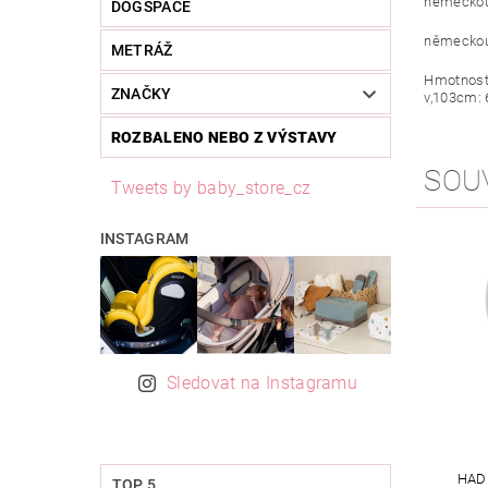
německou
DOGSPACE
německou
METRÁŽ
Hmotnost:
ZNAČKY
v,103cm: 
ROZBALENO NEBO Z VÝSTAVY
SOU
Tweets by baby_store_cz
INSTAGRAM
Sledovat na Instagramu
HAD
TOP 5