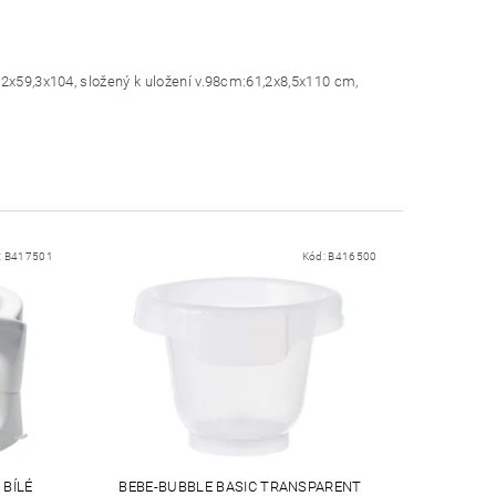
,2x59,3x104, složený k uložení v.98cm:61,2x8,5x110 cm,
:
B417501
Kód:
B416500
 BÍLÉ
BEBE-BUBBLE BASIC TRANSPARENT