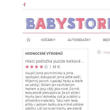
KOČÁRKY
AUTOSEDAČKY
BEZ
METRÁŽ
ZNAČKY
ROZBALENO NEBO Z
Koup
HODNOCENÍ VÝROBKŮ
Hrací podložka puzzle korkové 120x120cm
OBCHODNÍ PODMÍNKY
INFORMACE O EVIDENCI
|
M K
Koupili jsme pro miminko a jsme
spokojení, dokupovali jsme ještě další.
O NÁS
KARIERA
KLUB BABYSTORE
Příjemný povrch, vypadají hezky a dobře
se udržují. Otírám jen navlhčeným
hadrem a jsou vždy jako nové. Co mě
teda akorát překvapilo je, že při stírání
trochu barví dohněda, což je zvláštní u
přírodního materiálu. Taky nám teda
přišly v jednom balíku dva mírně odlišné
odstíny. Liší se to jen trochu, ale stejně.