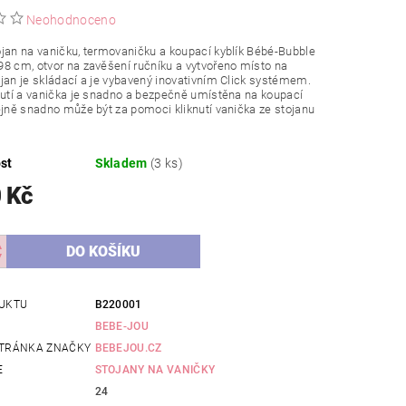
Neohodnoceno
jan na vaničku, termovaničku a koupací kyblík Bébé-Bubble
8 cm, otvor na zavěšení ručníku a vytvořeno místo na
jan je skládací a je vybavený inovativním Click systémem.
nutí a vanička je snadno a bezpečně umístěna na koupací
ejně snadno může být za pomoci kliknutí vanička ze stojanu
st
Skladem
(3 ks)
 Kč
UKTU
B220001
BEBE-JOU
TRÁNKA ZNAČKY
BEBEJOU.CZ
E
STOJANY NA VANIČKY
24