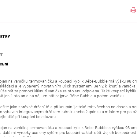
ETRY
ZE
CENÍ
ojan na vaničku, termovaničku a koupací kyblík Bébé-Bubble má výšku 98 cm
 skládací a je vybavený inovativním Click systémem. Jen 2 kliknutí a vaničk
že být za pomoci kliknutí vanička ze stojanu odpojena. Také koupací kyblík
pit jen 1 stojan a na něj umístit nejprve Bébé-Bubble a potom vaničku.
ležité jako správné držení těla při koupání je také mít všechno na dosah a 
oto vybaven integrovaným držákem ručníku nebo župánku a místem pro polo
jte dítě při koupání bez dozoru.
ojan na vaničku, termovaničku a koupací kyblík Bebe-Bubble s výškou 98 cm
 dalšími výrobky ucelený sytém pro koupání vašich dětí. Jejich bezpečnost b