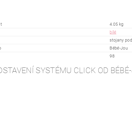
t
4.05 kg
bílé
stojany pod
o
Bébé-Jou
98
DSTAVENÍ SYSTÉMU CLICK OD BÉBÉ