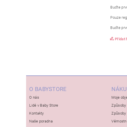
Buďte prvn
Pouze reg
Buďte prvn
Přidat
O BABYSTORE
NÁKU
O nás
Moje obj
Lidé v Baby Store
Způsoby 
Kontakty
Způsoby 
Naše poradna
Věrnostn