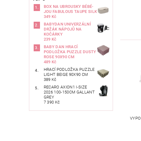
BOX NA UBROUSKY BÉBÉ-
JOU FABULOUS TAUPE SILK
349 Kč
BABYDAN UNIVERZÁLNÍ
DRŽÁK NÁPOJŮ NA
KOČÁRKY
239 Kč
BABY DAN HRACÍ
PODLOŽKA PUZZLE DUSTY
ROSE 90X90 CM
489 Kč
HRACÍ PODLOŽKA PUZZLE
LIGHT BEIGE 90X90 CM
389 Kč
RECARO AXION1 I-SIZE
2026 100-150CM GALLANT
GREY
7 390 Kč
VYPO