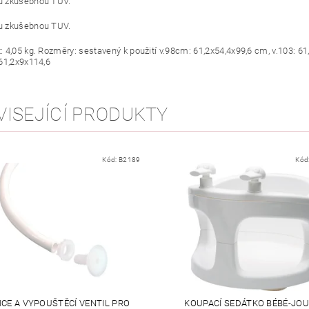
 zkušebnou TUV.
 zkušebnou TUV.
 4,05 kg. Rozměry: sestavený k použití v.98cm: 61,2x54,4x99,6 cm, v.103: 61
61,2x9x114,6
VISEJÍCÍ PRODUKTY
Kód:
B2189
Kód
ICE A VYPOUŠTĚCÍ VENTIL PRO
KOUPACÍ SEDÁTKO BÉBÉ-JOU