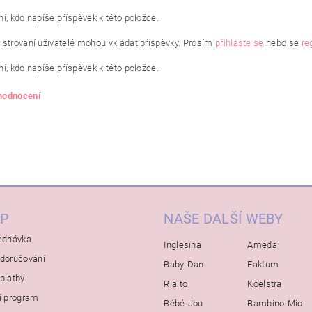
í, kdo napíše příspěvek k této položce.
istrovaní uživatelé mohou vkládat příspěvky. Prosím
přihlaste se
nebo se
re
í, kdo napíše příspěvek k této položce.
 hodnocení
P
NAŠE DALŠÍ WEBY
ednávka
Inglesina
Ameda
doručování
Baby-Dan
Faktum
platby
Rialto
Koelstra
í program
Bébé-Jou
Bambino-Mio