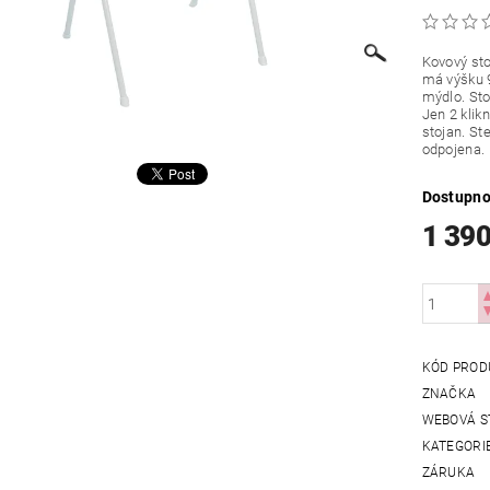
Kovový sto
má výšku 9
mýdlo. Sto
Jen 2 klik
stojan. St
odpojena.
Dostupno
1 390
KÓD PROD
ZNAČKA
WEBOVÁ S
KATEGORI
ZÁRUKA