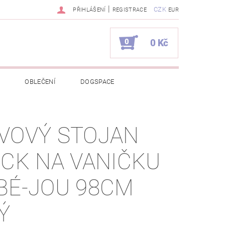
|
CZK
PŘIHLÁŠENÍ
REGISTRACE
EUR
0
0 Kč
OBLEČENÍ
DOGSPACE
EKCI Z BÉBÉ-JOU
VOVÝ STOJAN
NAPIŠTE NÁM
KONTAKTY
ICK NA VANIČKU
JEDNÁVKA
BÉ-JOU 98CM
Ý