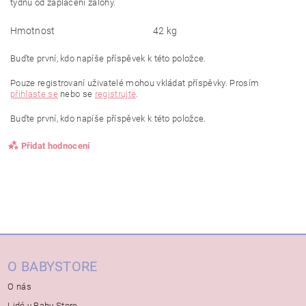
týdnů od zaplacení zálohy.
Hmotnost
42 kg
Buďte první, kdo napíše příspěvek k této položce.
Pouze registrovaní uživatelé mohou vkládat příspěvky. Prosím
přihlaste se
nebo se
registrujte
.
Buďte první, kdo napíše příspěvek k této položce.
Přidat hodnocení
O BABYSTORE
O nás
Lidé v Baby Store