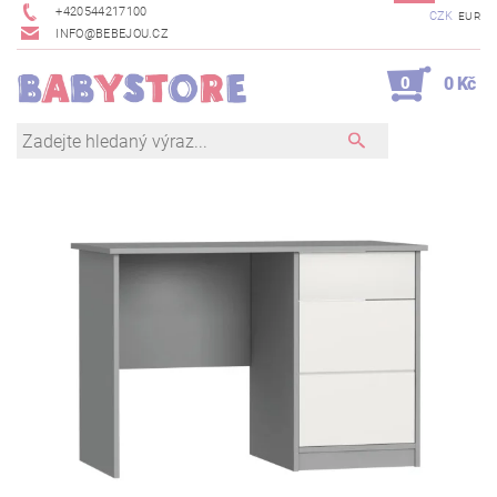
+420544217100
CZK
EUR
INFO@BEBEJOU.CZ
0
0 Kč