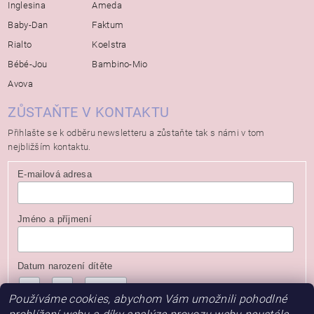
Inglesina
Ameda
Baby-Dan
Faktum
Rialto
Koelstra
Bébé-Jou
Bambino-Mio
Avova
ZŮSTAŇTE V KONTAKTU
Přihlašte se k odběru newsletteru a zůstaňte tak s námi v tom
nejbližším kontaktu.
E-mailová adresa
Jméno a příjmení
Datum narození dítěte
/
/
( dd / mm / rrrr )
Používáme cookies, abychom Vám umožnili pohodlné