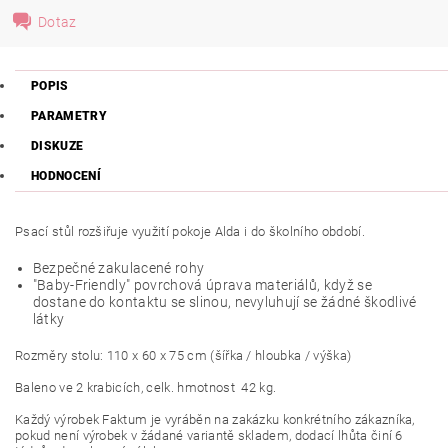
Dotaz
POPIS
PARAMETRY
DISKUZE
HODNOCENÍ
Psací stůl rozšiřuje využití pokoje Alda i do školního období.
Bezpečné zakulacené rohy
"Baby-Friendly" povrchová úprava materiálů, když se
dostane do kontaktu se slinou, nevyluhují se žádné škodlivé
látky
Rozměry stolu: 110 x 60 x 75 cm (šířka / hloubka / výška)
Baleno ve 2 krabicích, celk. hmotnost 42 kg.
Každý výrobek Faktum je vyráběn na zakázku konkrétního zákazníka,
pokud není výrobek v žádané variantě skladem, dodací lhůta činí 6