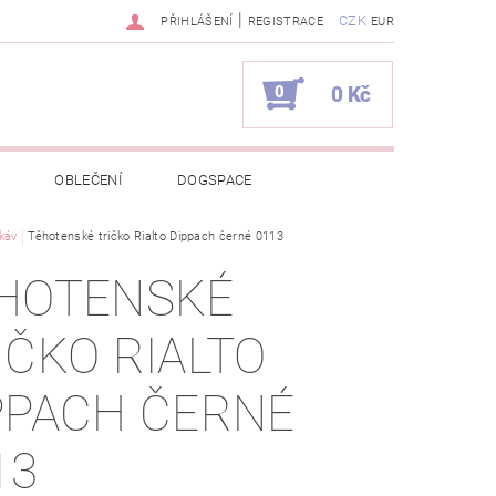
|
CZK
PŘIHLÁŠENÍ
REGISTRACE
EUR
0
0 Kč
OBLEČENÍ
DOGSPACE
káv
EKCI Z BÉBÉ-JOU
Těhotenské tričko Rialto Dippach černé 0113
HOTENSKÉ
NAPIŠTE NÁM
KONTAKTY
IČKO RIALTO
JEDNÁVKA
PPACH ČERNÉ
13