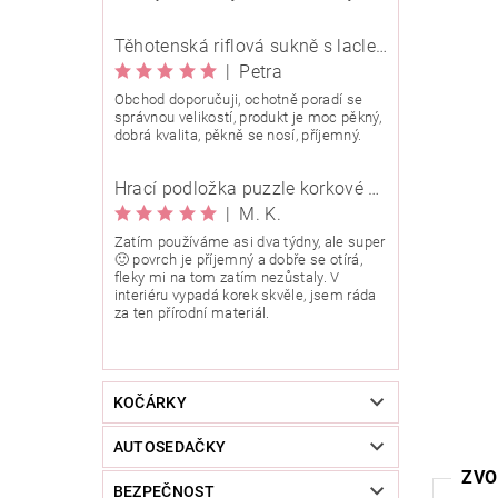
Těhotenská riflová sukně s laclem Rialto Wingles 01753
|
Petra
Obchod doporučuji, ochotně poradí se
správnou velikostí, produkt je moc pěkný,
dobrá kvalita, pěkně se nosí, příjemný.
Hrací podložka puzzle korkové 90x90 cm
|
M. K.
Zatím používáme asi dva týdny, ale super
🙂 povrch je příjemný a dobře se otírá,
fleky mi na tom zatím nezůstaly. V
interiéru vypadá korek skvěle, jsem ráda
za ten přírodní materiál.
KOČÁRKY
AUTOSEDAČKY
ZVO
BEZPEČNOST