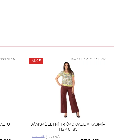
.19178.36
Kód:
18.77171.0185.36
AKCE
IALTO
DÁMSKÉ LETNÍ TRIČKO CALIDA KAŠMÍR
TISK 0185
679 Kč
(–60 %)