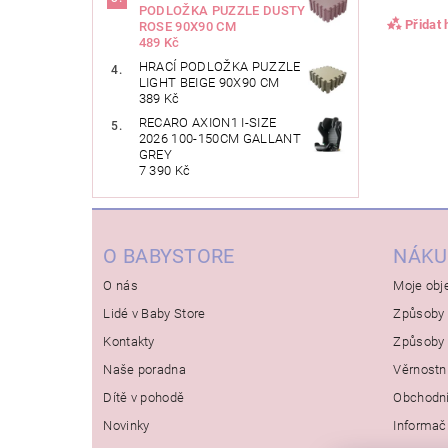
PODLOŽKA PUZZLE DUSTY
Přidat
ROSE 90X90 CM
489 Kč
HRACÍ PODLOŽKA PUZZLE
LIGHT BEIGE 90X90 CM
389 Kč
RECARO AXION1 I-SIZE
2026 100-150CM GALLANT
GREY
7 390 Kč
O BABYSTORE
NÁKU
O nás
Moje obj
Lidé v Baby Store
Způsoby 
Kontakty
Způsoby 
Naše poradna
Věrnostn
Dítě v pohodě
Obchodn
Novinky
Informač