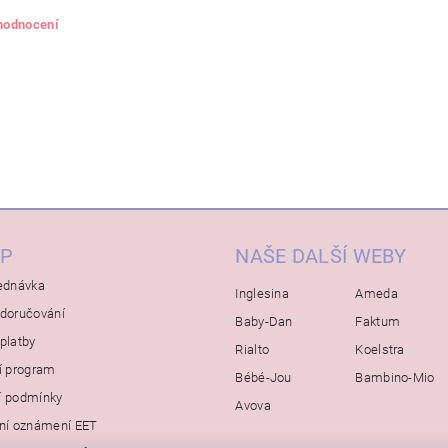
 hodnocení
P
NAŠE DALŠÍ WEBY
ednávka
Inglesina
Ameda
doručování
Baby-Dan
Faktum
platby
Rialto
Koelstra
í program
Bébé-Jou
Bambino-Mio
í podmínky
Avova
ní oznámení EET