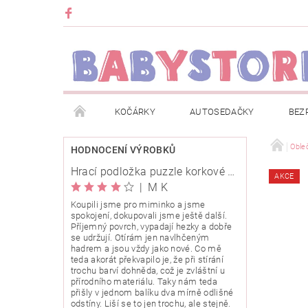
KOČÁRKY
AUTOSEDAČKY
BEZ
METRÁŽ
ZNAČKY
ROZBALENO NEBO Z
Oble
HODNOCENÍ VÝROBKŮ
Hrací podložka puzzle korkové 120x120cm
AKCE
OBCHODNÍ PODMÍNKY
INFORMACE O EVIDENCI
|
M K
Koupili jsme pro miminko a jsme
spokojení, dokupovali jsme ještě další.
O NÁS
KARIERA
KLUB BABYSTORE
Příjemný povrch, vypadají hezky a dobře
se udržují. Otírám jen navlhčeným
hadrem a jsou vždy jako nové. Co mě
teda akorát překvapilo je, že při stírání
trochu barví dohněda, což je zvláštní u
přírodního materiálu. Taky nám teda
přišly v jednom balíku dva mírně odlišné
odstíny. Liší se to jen trochu, ale stejně.