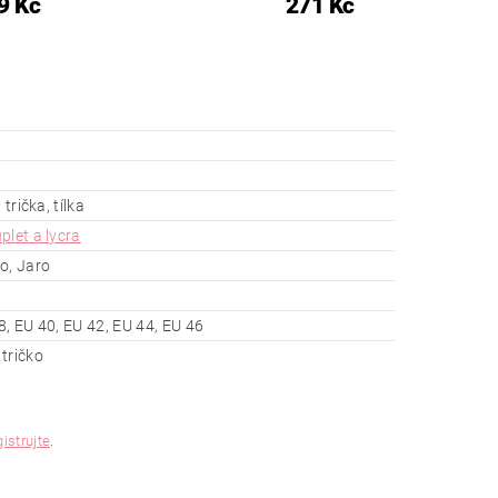
9 Kč
271 Kč
 trička, tílka
plet a lycra
o, Jaro
8, EU 40, EU 42, EU 44, EU 46
tričko
gistrujte
.