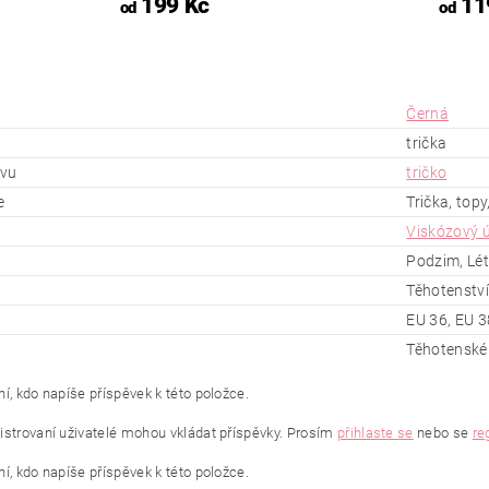
199 Kč
11
od
od
Černá
trička
ěvu
tričko
e
Trička, topy,
Viskózový ú
Podzim, Lét
Těhotenství
EU 36, EU 3
Těhotenské 
í, kdo napíše příspěvek k této položce.
istrovaní uživatelé mohou vkládat příspěvky. Prosím
přihlaste se
nebo se
re
í, kdo napíše příspěvek k této položce.