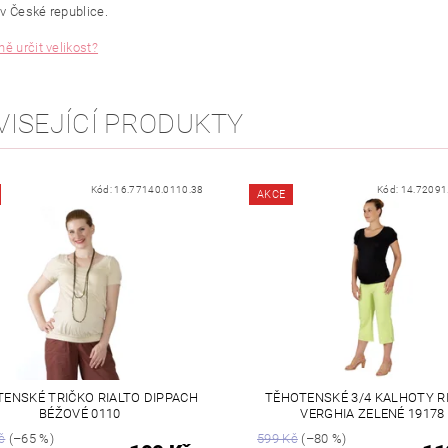
v České republice.
ě určit velikost?
VISEJÍCÍ PRODUKTY
Kód:
16.77140.0110.38
Kód:
14.72091
AKCE
ENSKÉ TRIČKO RIALTO DIPPACH
TĚHOTENSKÉ 3/4 KALHOTY R
BÉŽOVÉ 0110
VERGHIA ZELENÉ 19178
č
(–65 %)
599 Kč
(–80 %)