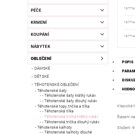
16.7714
PÉČE
KRMENÍ
16.7714
KOUPÁNÍ
16.7714
NÁBYTEK
OBLEČENÍ
POPIS
DÁMSKÉ
PARAM
DĚTSKÉ
DISKU
TĚHOTENSKÉ OBLEČENÍ
HODNO
Těhotenské šaty
- Těhotenské šaty krátký rukáv
- Těhotenské šaty dlouhý rukáv
Klasické 
Těhotenské topy, trička a tílka
- Těhotenská tílka
- Těhotenská trička krátký rukáv
Řasení na 
- Těhotenská trička dlouhý rukáv
Těhotenské kalhoty
Složení: 
- Těhotenské kalhoty dlouhé