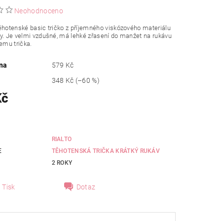
Neohodnoceno
ěhotenské basic tričko z příjemného viskózového materiálu
y. Je velmi vzdušné, má lehké zřasení do manžet na rukávu
lemu trička.
na
579 Kč
348 Kč
(–60 %)
Kč
RIALTO
E
TĚHOTENSKÁ TRIČKA KRÁTKÝ RUKÁV
2 ROKY
Tisk
Dotaz