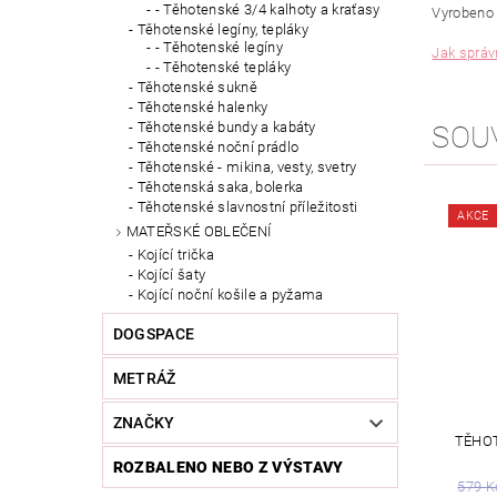
- Těhotenské 3/4 kalhoty a kraťasy
Vyrobeno 
Těhotenské legíny, tepláky
- Těhotenské legíny
Jak správn
- Těhotenské tepláky
Těhotenské sukně
Těhotenské halenky
Těhotenské bundy a kabáty
SOU
Těhotenské noční prádlo
Těhotenské - mikina, vesty, svetry
Těhotenská saka, bolerka
Těhotenské slavnostní příležitosti
AKCE
MATEŘSKÉ OBLEČENÍ
Kojící trička
Kojící šaty
Kojící noční košile a pyžama
DOGSPACE
METRÁŽ
ZNAČKY
TĚHOT
ROZBALENO NEBO Z VÝSTAVY
579 K