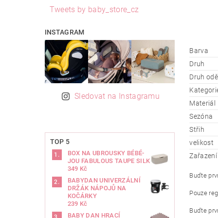
Tweets by baby_store_cz
INSTAGRAM
Barva
Druh
Druh od
Kategori
Sledovat na Instagramu
Materiál
Sezóna
Střih
TOP 5
velikost
BOX NA UBROUSKY BÉBÉ-
Zařazení
JOU FABULOUS TAUPE SILK
349 Kč
Buďte prvn
BABYDAN UNIVERZÁLNÍ
DRŽÁK NÁPOJŮ NA
Pouze reg
KOČÁRKY
239 Kč
Buďte prvn
BABY DAN HRACÍ