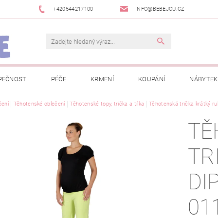
+420544217100
INFO@BEBEJOU.CZ
PEČNOST
PÉČE
KRMENÍ
KOUPÁNÍ
NÁBYTEK
 VÝSTAVY
čení
Těhotenské oblečení
JAK SPRÁVNĚ ÚRČIT VELIKOST
Těhotenské topy, trička a tílka
Těhotenská trička krátký ru
JAK KOUPIT KOL
TĚ
 TRŽEB EET
INFORMACE O ZPRACOVÁNÍ OSOBNÍCH ÚDAJŮ
TR
NEWSLETTERY
ODSTOUPENÍ OD SMLOUVY
MOJE OB
DI
01