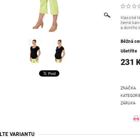
Klasické t
černé barv
a dolního 
Běžná ce
Ušetříte
231 
ZNAČKA
KATEGORI
ZÁRUKA
LTE VARIANTU