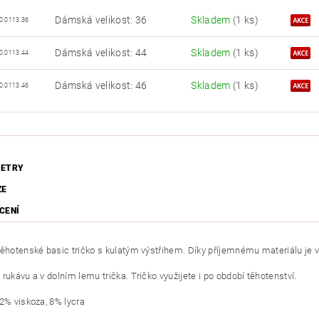
Dámská velikost: 36
Skladem
(1 ks)
0.0113.36
Dámská velikost: 44
Skladem
(1 ks)
0.0113.44
Dámská velikost: 46
Skladem
(1 ks)
0.0113.46
ETRY
ZE
CENÍ
těhotenské basic tričko s kulatým výstřihem. Díky příjemnému materiálu je 
rukávu a v dolním lemu trička. Tričko využijete i po období těhotenství.
92% viskoza, 8% lycra