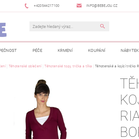
+420544217100
INFO@BEBEJOU.CZ
PEČNOST
PÉČE
KRMENÍ
KOUPÁNÍ
NÁBYTEK
 VÝSTAVY
čení
Těhotenské oblečení
JAK SPRÁVNĚ ÚRČIT VELIKOST
Těhotenské topy, trička a tílka
Těhotenské a kojící tričko R
JAK KOUPIT KOL
TĚ
 TRŽEB EET
INFORMACE O ZPRACOVÁNÍ OSOBNÍCH ÚDAJŮ
KO
NEWSLETTERY
ODSTOUPENÍ OD SMLOUVY
MOJE OB
RI
BO