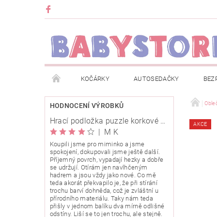
KOČÁRKY
AUTOSEDAČKY
BEZ
METRÁŽ
ZNAČKY
ROZBALENO NEBO Z
Oble
HODNOCENÍ VÝROBKŮ
Hrací podložka puzzle korkové 120x120cm
AKCE
OBCHODNÍ PODMÍNKY
INFORMACE O EVIDENCI
|
M K
Koupili jsme pro miminko a jsme
spokojení, dokupovali jsme ještě další.
O NÁS
KARIERA
KLUB BABYSTORE
Příjemný povrch, vypadají hezky a dobře
se udržují. Otírám jen navlhčeným
hadrem a jsou vždy jako nové. Co mě
teda akorát překvapilo je, že při stírání
trochu barví dohněda, což je zvláštní u
přírodního materiálu. Taky nám teda
přišly v jednom balíku dva mírně odlišné
odstíny. Liší se to jen trochu, ale stejně.