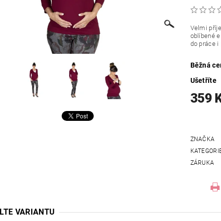
Velmi příj
oblíbené e
do práce i
Běžná ce
Ušetříte
359 
ZNAČKA
KATEGORI
ZÁRUKA
LTE VARIANTU