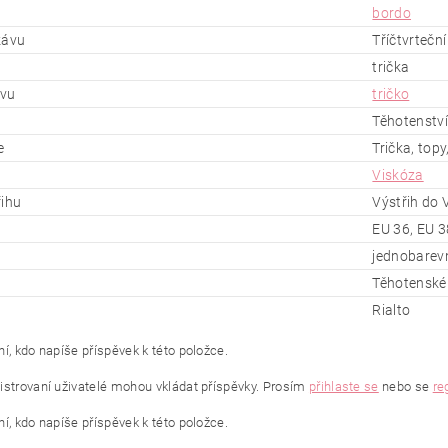
bordo
kávu
Tříčtvrtečn
trička
ěvu
tričko
Těhotenství
e
Trička, topy,
Viskóza
řihu
Výstřih do 
EU 36, EU 3
jednobarev
Těhotenské 
Rialto
í, kdo napíše příspěvek k této položce.
istrovaní uživatelé mohou vkládat příspěvky. Prosím
přihlaste se
nebo se
re
í, kdo napíše příspěvek k této položce.