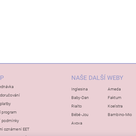
P
NAŠE DALŠÍ WEBY
ednávka
Inglesina
Ameda
doručování
Baby-Dan
Faktum
platby
Rialto
Koelstra
í program
Bébé-Jou
Bambino-Mio
í podmínky
Avova
ní oznámení EET