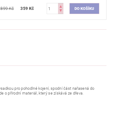
899 Kč
359 Kč
vsadkou pro pohodlné kojení, spodní část nařasená do
e o přírodní materiál, který se získává ze dřeva.