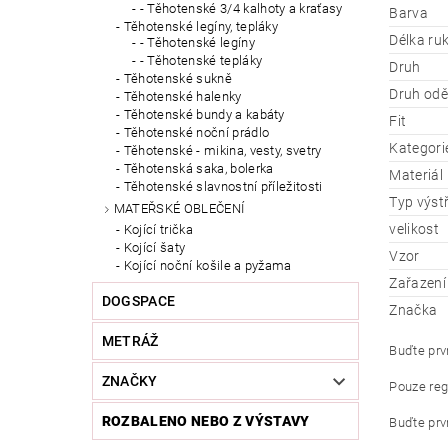
- Těhotenské 3/4 kalhoty a kraťasy
Barva
Těhotenské legíny, tepláky
Délka ru
- Těhotenské legíny
- Těhotenské tepláky
Druh
Těhotenské sukně
Druh od
Těhotenské halenky
Těhotenské bundy a kabáty
Fit
Těhotenské noční prádlo
Kategori
Těhotenské - mikina, vesty, svetry
Těhotenská saka, bolerka
Materiál
Těhotenské slavnostní příležitosti
Typ výst
MATEŘSKÉ OBLEČENÍ
velikost
Kojící trička
Kojící šaty
Vzor
Kojící noční košile a pyžama
Zařazení
DOGSPACE
Značka
METRÁŽ
Buďte prvn
ZNAČKY
Pouze reg
ROZBALENO NEBO Z VÝSTAVY
Buďte prvn