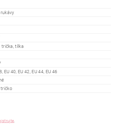
í rukávy
 trička, tílka
V
8, EU 40, EU 42, EU 44, EU 46
né
tričko
gistrujte
.