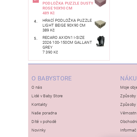
PODLOŽKA PUZZLE DUSTY
ROSE 90X90 CM
489 Kč
HRACÍ PODLOŽKA PUZZLE
LIGHT BEIGE 90X90 CM
389 Kč
RECARO AXION1 I-SIZE
2026 100-150CM GALLANT
GREY
7 390 Kč
O BABYSTORE
NÁKU
O nás
Moje obj
Lidé v Baby Store
Způsoby 
Kontakty
Způsoby 
Naše poradna
Věrnostn
Dítě v pohodě
Obchodn
Novinky
Informač