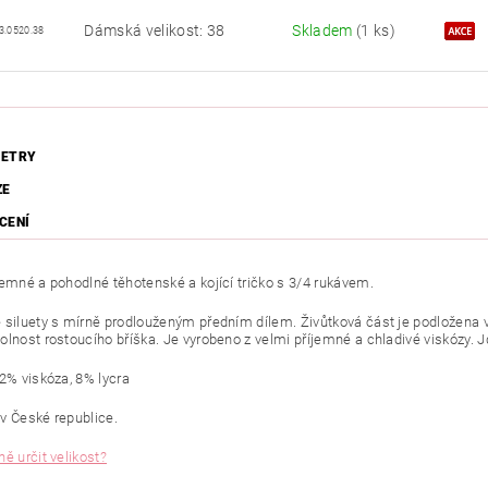
Dámská velikost: 38
Skladem
(1 ks)
3.0520.38
ETRY
ZE
CENÍ
jemné a pohodlné těhotenské a kojící tričko s 3/4 rukávem.
 siluety s mírně prodlouženým předním dílem. Živůtková část je podložena 
lnost rostoucího bříška. Je vyrobeno z velmi příjemné a chladivé viskózy. Jd
92% viskóza, 8% lycra
v České republice.
ě určit velikost?