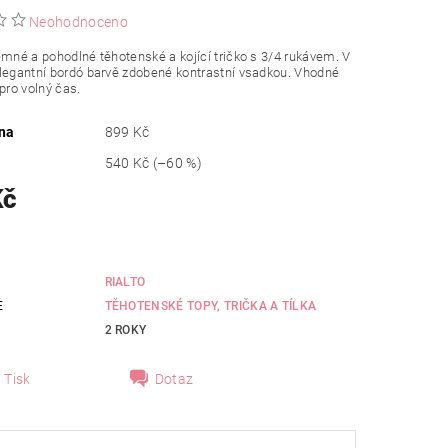
Neohodnoceno
emné a pohodlné těhotenské a kojící tričko s 3/4 rukávem. V
legantní bordó barvě zdobené kontrastní vsadkou. Vhodné
 pro volný čas.
na
899 Kč
540 Kč
(–60 %)
Kč
RIALTO
E
TĚHOTENSKÉ TOPY, TRIČKA A TÍLKA
2 ROKY
Tisk
Dotaz