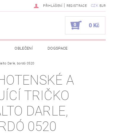
|
CZK
PŘIHLÁŠENÍ
REGISTRACE
EUR
0
0 Kč
OBLEČENÍ
DOGSPACE
ialto Darle, bordó 0520
EKCI Z BÉBÉ-JOU
HOTENSKÉ A
NAPIŠTE NÁM
KONTAKTY
JÍCÍ TRIČKO
JEDNÁVKA
ALTO DARLE,
RDÓ 0520