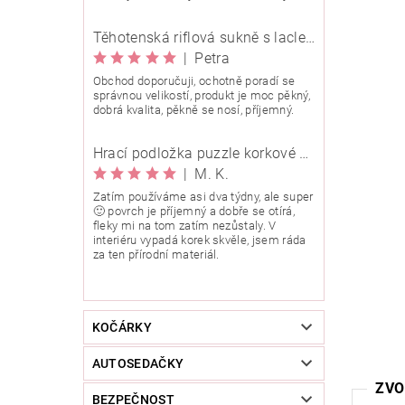
Těhotenská riflová sukně s laclem Rialto Wingles 01753
|
Petra
Obchod doporučuji, ochotně poradí se
správnou velikostí, produkt je moc pěkný,
dobrá kvalita, pěkně se nosí, příjemný.
Hrací podložka puzzle korkové 90x90 cm
|
M. K.
Zatím používáme asi dva týdny, ale super
🙂 povrch je příjemný a dobře se otírá,
fleky mi na tom zatím nezůstaly. V
interiéru vypadá korek skvěle, jsem ráda
za ten přírodní materiál.
KOČÁRKY
AUTOSEDAČKY
ZVO
BEZPEČNOST