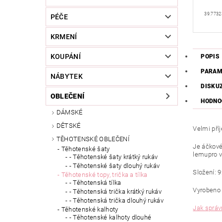
39.7732
PÉČE
KRMENÍ
KOUPÁNÍ
POPIS
PARAM
NÁBYTEK
DISKU
OBLEČENÍ
HODNO
DÁMSKÉ
DĚTSKÉ
Velmi pří
TĚHOTENSKÉ OBLEČENÍ
Je áčkové
Těhotenské šaty
lemupro vo
- Těhotenské šaty krátký rukáv
- Těhotenské šaty dlouhý rukáv
Složení: 
Těhotenské topy, trička a tílka
- Těhotenská tílka
Vyrobeno 
- Těhotenská trička krátký rukáv
- Těhotenská trička dlouhý rukáv
Jak správn
Těhotenské kalhoty
- Těhotenské kalhoty dlouhé