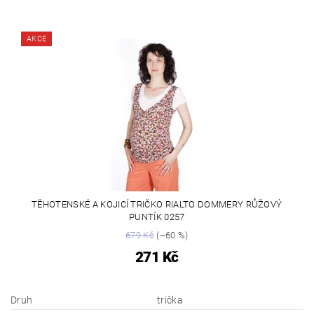
AKCE
TĚHOTENSKÉ A KOJICÍ TRIČKO RIALTO DOMMERY RŮŽOVÝ
PUNTÍK 0257
679 Kč
(–60 %)
271 Kč
Druh
trička