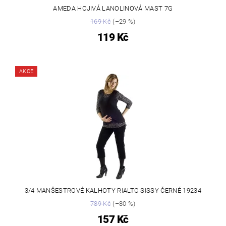
AMEDA HOJIVÁ LANOLINOVÁ MAST 7G
169 Kč
(–29 %)
119 Kč
AKCE
3/4 MANŠESTROVÉ KALHOTY RIALTO SISSY ČERNÉ 19234
789 Kč
(–80 %)
157 Kč