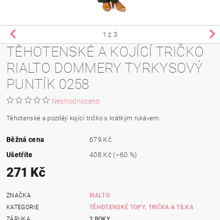
1
z 3
TĚHOTENSKÉ A KOJÍCÍ TRIČKO
RIALTO DOMMERY TYRKYSOVÝ
PUNTÍK 0258
Neohodnoceno
Těhotenské a později kojící tričko s krátkým rukávem.
Běžná cena
679 Kč
Ušetříte
408 Kč
(–60 %)
271 Kč
ZNAČKA
RIALTO
KATEGORIE
TĚHOTENSKÉ TOPY, TRIČKA A TÍLKA
ZÁRUKA
2 ROKY