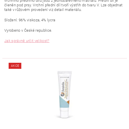
vrchního předního dílu jsou z jednobarevného matriálu. Přední díl je
členěn pod prsy. Vrchní přední díl tvoří výstřih do tvaru V. Lze objednat
také v růžovém provedení viz detail materiálu.
Složení: 96% viskoza, 4% lycra
Vyrobeno v České republice.
Jak správně určit velikost?
AKCE