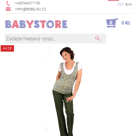
+420544217100
CZK
EUR
INFO@BEBEJOU.CZ
0
0 Kč
AKCE