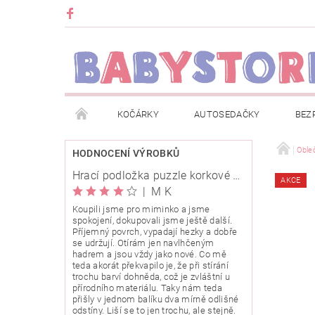
KOČÁRKY
AUTOSEDAČKY
BEZ
METRÁŽ
ZNAČKY
ROZBALENO NEBO Z
Oble
HODNOCENÍ VÝROBKŮ
Hrací podložka puzzle korkové 120x120cm
AKCE
OBCHODNÍ PODMÍNKY
INFORMACE O EVIDENCI
|
M K
Koupili jsme pro miminko a jsme
spokojení, dokupovali jsme ještě další.
O NÁS
KARIERA
KLUB BABYSTORE
Příjemný povrch, vypadají hezky a dobře
se udržují. Otírám jen navlhčeným
hadrem a jsou vždy jako nové. Co mě
teda akorát překvapilo je, že při stírání
trochu barví dohněda, což je zvláštní u
přírodního materiálu. Taky nám teda
přišly v jednom balíku dva mírně odlišné
odstíny. Liší se to jen trochu, ale stejně.