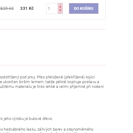
829 Kč
331 Kč
odstřižený pod prsy. Přes přeložené (překřížené) kojící
íl je ukončen širším lemem, takže pěkně kopíruje postavu a
žitému materiálu je triko lehké a velmi příjemné při nošení.
ro jeho výrobu je bukové dřevo.
ého hedvábného lesku, zářivých barev a stejnoměrného