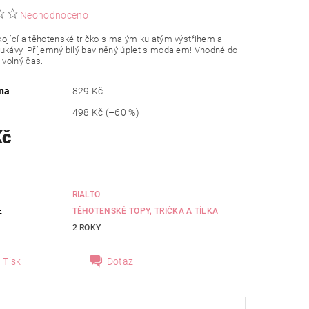
Neohodnoceno
ojící a těhotenské tričko s malým kulatým výstřihem a
ukávy. Příjemný bílý bavlněný úplet s modalem! Vhodné do
o volný čas.
na
829 Kč
498 Kč
(–60 %)
Kč
RIALTO
E
TĚHOTENSKÉ TOPY, TRIČKA A TÍLKA
2 ROKY
Tisk
Dotaz