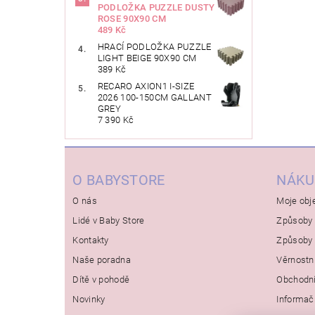
PODLOŽKA PUZZLE DUSTY
ROSE 90X90 CM
489 Kč
HRACÍ PODLOŽKA PUZZLE
LIGHT BEIGE 90X90 CM
389 Kč
RECARO AXION1 I-SIZE
2026 100-150CM GALLANT
GREY
7 390 Kč
O BABYSTORE
NÁKU
O nás
Moje obj
Lidé v Baby Store
Způsoby 
Kontakty
Způsoby 
Naše poradna
Věrnostn
Dítě v pohodě
Obchodn
Novinky
Informač