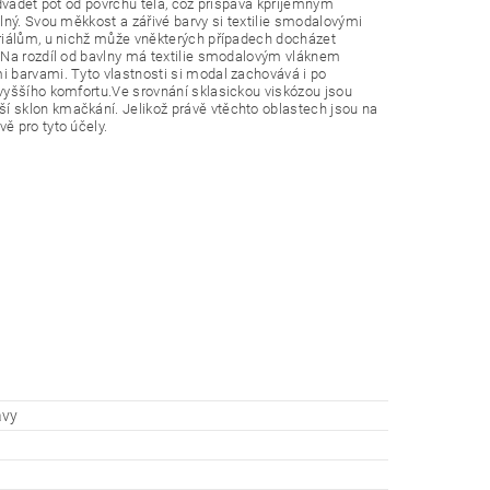
odvádět pot od povrchu těla, což přispává kpříjemným
lný. Svou měkkost a zářivé barvy si textilie smodalovými
eriálům, u nichž může vněkterých případech docházet
e.Na rozdíl od bavlny má textilie smodalovým vláknem
 barvami. Tyto vlastnosti si modal zachovává i po
vyššího komfortu.Ve srovnání sklasickou viskózou jsou
 sklon kmačkání. Jelikož právě vtěchto oblastech jsou na
ě pro tyto účely.
.
ávy