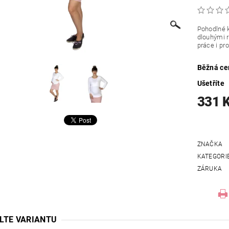
Pohodlné k
dlouhými r
práce i pr
Běžná ce
Ušetříte
331 
ZNAČKA
KATEGORI
ZÁRUKA
LTE VARIANTU