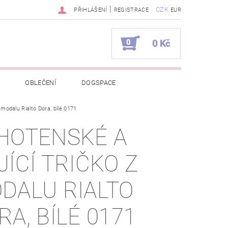
|
CZK
PŘIHLÁŠENÍ
REGISTRACE
EUR
0
0 Kč
OBLEČENÍ
DOGSPACE
 modalu Rialto Dora, bílé 0171
EKCI Z BÉBÉ-JOU
HOTENSKÉ A
NAPIŠTE NÁM
KONTAKTY
JÍCÍ TRIČKO Z
JEDNÁVKA
DALU RIALTO
RA, BÍLÉ 0171