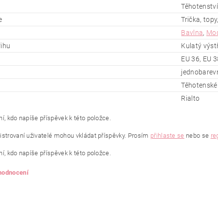
Těhotenství
e
Trička, topy,
Bavlna
,
Mo
řihu
Kulatý výst
EU 36, EU 3
jednobarev
Těhotenské 
Rialto
í, kdo napíše příspěvek k této položce.
istrovaní uživatelé mohou vkládat příspěvky. Prosím
přihlaste se
nebo se
re
í, kdo napíše příspěvek k této položce.
 hodnocení