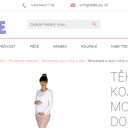
+420544217100
INFO@BEBEJOU.CZ
PEČNOST
PÉČE
KRMENÍ
KOUPÁNÍ
NÁBYTEK
 VÝSTAVY
čení
Těhotenské oblečení
JAK SPRÁVNĚ ÚRČIT VELIKOST
Těhotenské topy, trička a tílka
Těhotenské a kojící tričko z
JAK KOUPIT KOL
TĚ
 TRŽEB EET
INFORMACE O ZPRACOVÁNÍ OSOBNÍCH ÚDAJŮ
KO
NEWSLETTERY
ODSTOUPENÍ OD SMLOUVY
MOJE OB
MO
DO