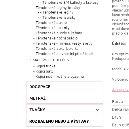
povrchu.U
- Těhotenské 3/4 kalhoty a kraťasy
pocitům p
Těhotenské legíny, tepláky
vlákny ud
- Těhotenské legíny
kusazován
- Těhotenské tepláky
rovnoměrn
Těhotenské sukně
vícenásob
Těhotenské halenky
modalové 
Těhotenské bundy a kabáty
prádlo kl
Těhotenské noční prádlo
Těhotenské - mikina, vesty, svetry
Údržba:
Těhotenská saka, bolerka
Těhotenské slavnostní příležitosti
Pro optim
Nedoporuč
MATEŘSKÉ OBLEČENÍ
Kojící trička
Modál = v
Kojící šaty
Kojící noční košile a pyžama
Vyrobeno 
DOGSPACE
Jak správn
METRÁŽ
Barva
Délka ru
ZNAČKY
Druh
ROZBALENO NEBO Z VÝSTAVY
Druh od