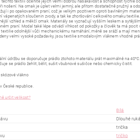
 těchto textilií oceníte jejich velmi dobrou nasákavost a schopnost rychle 
ři nošení. Na omak je úplet velmi jemný, ale přitom dostatečně pružný a odo
ržují i po opakovaném praní, což je velkým pozitivem oproti bavlněným mat
í vápenatých sloučenin zvody, a tak ke zhoršování celkového omaku textili
ější vzhled a měkčí omak. Materiály se vyznačují vyšším leskem a sytějšími
ném praní. Modal také lépe odvádí vlhkost od pokožky a člověk ta má pocit 
textilie odolnější vůči mechanickému namáhání, méně se sráží a mají menší
adeny velmi vysoké požadavky, jsou textilie smodalovým vláknem vhodné práv
ální údržbu se doporučuje prádlo ztohoto materiálu prát maximálně na 40°C
uje se prádlo žehlit, bělit, sušit vbubnové sušičce nebo chemicky čistit.
iskózové vlákno
v České republice.
ě určit velikost?
Bílá
kávu
Dlouhé ruk
trička
ěvu
tričko