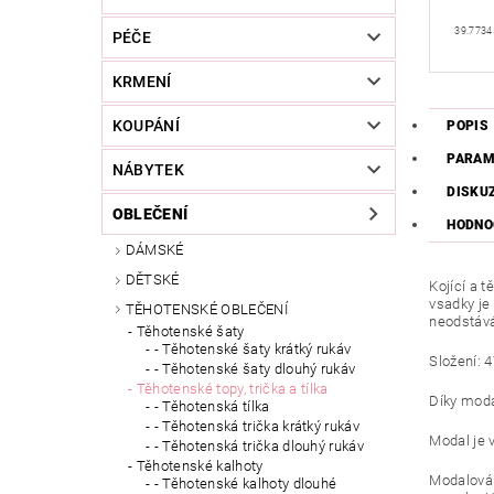
39.7734
PÉČE
KRMENÍ
KOUPÁNÍ
POPIS
PARAM
NÁBYTEK
DISKU
OBLEČENÍ
HODNO
DÁMSKÉ
DĚTSKÉ
Kojící a t
vsadky je 
TĚHOTENSKÉ OBLEČENÍ
neodstává
Těhotenské šaty
- Těhotenské šaty krátký rukáv
Složení: 
- Těhotenské šaty dlouhý rukáv
Těhotenské topy, trička a tílka
Díky modá
- Těhotenská tílka
- Těhotenská trička krátký rukáv
Modal je 
- Těhotenská trička dlouhý rukáv
Těhotenské kalhoty
Modalová 
- Těhotenské kalhoty dlouhé