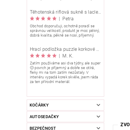
Těhotenská riflová sukně s laclem Rialto Wingles 01753
|
Petra
Obchod doporučuji, ochotně poradí se
správnou velikostí, produkt je moc pěkný,
dobrá kvalita, pěkně se nosí, příjemný.
Hrací podložka puzzle korkové 90x90 cm
|
M. K.
Zatím používáme asi dva týdny, ale super
🙂 povrch je příjemný a dobře se otírá,
fleky mi na tom zatím nezůstaly. V
interiéru vypadá korek skvěle, jsem ráda
za ten přírodní materiál.
KOČÁRKY
AUTOSEDAČKY
ZVO
BEZPEČNOST