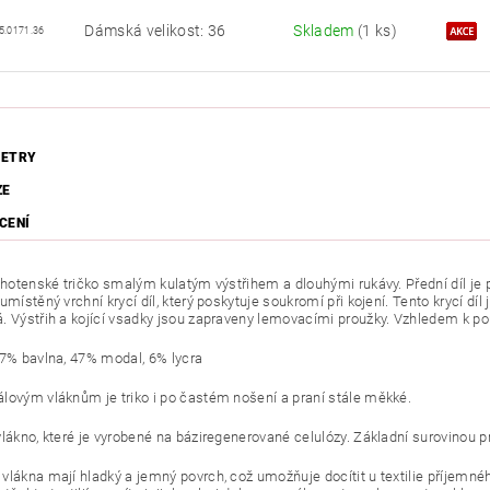
Dámská velikost: 36
Skladem
(1 ks)
5.0171.36
ETRY
ZE
CENÍ
ěhotenské tričko smalým kulatým výstřihem a dlouhými rukávy. Přední díl je p
umístěný vrchní krycí díl, který poskytuje soukromí při kojení. Tento krycí d
. Výstřih a kojící vsadky jsou zapraveny lemovacími proužky. Vzhledem k pou
47% bavlna, 47% modal, 6% lycra
lovým vláknům je triko i po častém nošení a praní stále měkké.
vlákno, které je vyrobené na báziregenerované celulózy. Základní surovinou p
vlákna mají hladký a jemný povrch, což umožňuje docítit u textilie příjemn