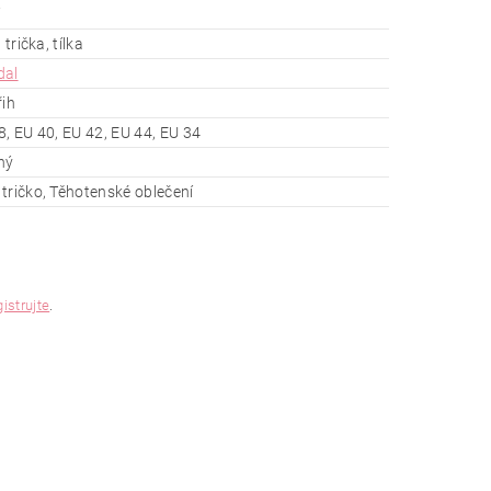
 trička, tílka
dal
řih
8, EU 40, EU 42, EU 44, EU 34
ný
tričko, Těhotenské oblečení
gistrujte
.