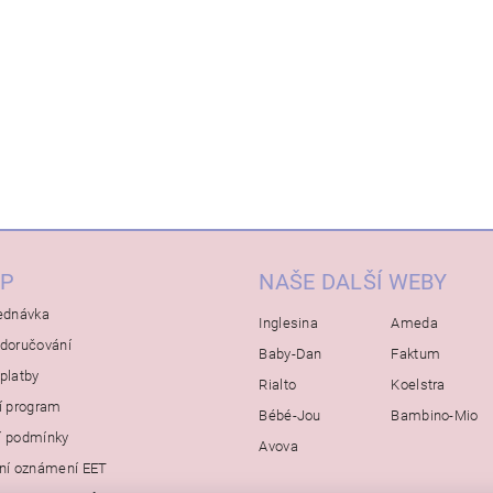
P
NAŠE DALŠÍ WEBY
ednávka
Inglesina
Ameda
doručování
Baby-Dan
Faktum
platby
Rialto
Koelstra
í program
Bébé-Jou
Bambino-Mio
í podmínky
Avova
ní oznámení EET