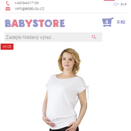
+420544217100
CZK
EUR
INFO@BEBEJOU.CZ
0
0 Kč
AKCE