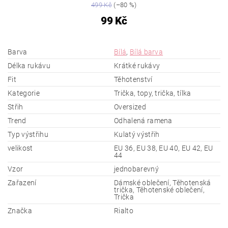
499 Kč
(–80 %)
99 Kč
Barva
Bílá
,
Bílá barva
Délka rukávu
Krátké rukávy
Fit
Těhotenství
Kategorie
Trička, topy, trička, tílka
Střih
Oversized
Trend
Odhalená ramena
Typ výstřihu
Kulatý výstřih
velikost
EU 36, EU 38, EU 40, EU 42, EU
44
Vzor
jednobarevný
Zařazení
Dámské oblečení, Těhotenská
trička, Těhotenské oblečení,
Trička
Značka
Rialto