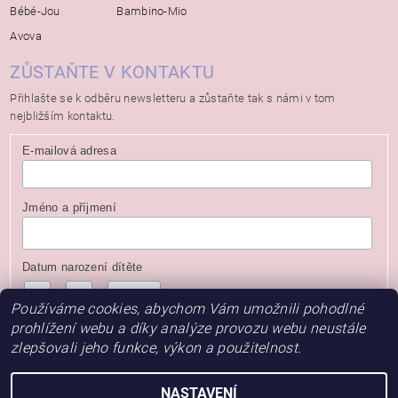
Bébé-Jou
Bambino-Mio
Avova
ZŮSTAŇTE V KONTAKTU
Přihlašte se k odběru newsletteru a zůstaňte tak s námi v tom
nejbližším kontaktu.
E-mailová adresa
Jméno a příjmení
Datum narození dítěte
/
/
( dd / mm / rrrr )
Používáme cookies, abychom Vám umožnili pohodlné
prohlížení webu a díky analýze provozu webu neustále
zlepšovali jeho funkce, výkon a použitelnost.
NASTAVENÍ