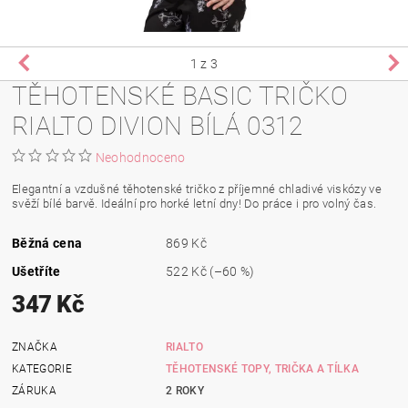
1
z 3
TĚHOTENSKÉ BASIC TRIČKO
RIALTO DIVION BÍLÁ 0312
Neohodnoceno
Elegantní a vzdušné těhotenské tričko z příjemné chladivé viskózy ve
svěží bílé barvě. Ideální pro horké letní dny! Do práce i pro volný čas.
Běžná cena
869 Kč
Ušetříte
522 Kč
(–60 %)
347 Kč
ZNAČKA
RIALTO
KATEGORIE
TĚHOTENSKÉ TOPY, TRIČKA A TÍLKA
ZÁRUKA
2 ROKY