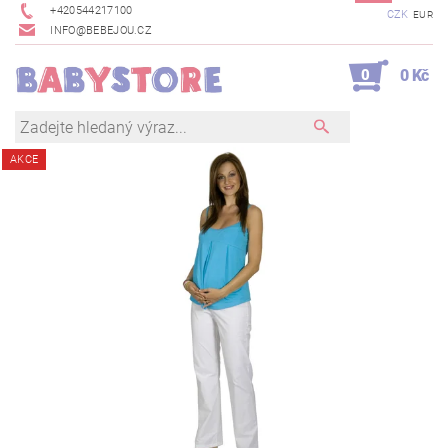
+420544217100
CZK
EUR
INFO@BEBEJOU.CZ
0
0 Kč
AKCE