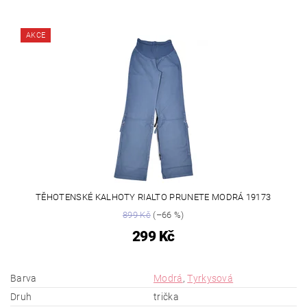
AKCE
TĚHOTENSKÉ KALHOTY RIALTO PRUNETE MODRÁ 19173
899 Kč
(–66 %)
299 Kč
Barva
Modrá
,
Tyrkysová
Druh
trička