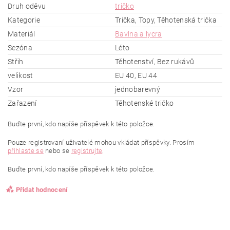
Druh oděvu
tričko
Kategorie
Trička, Topy, Těhotenská trička
Materiál
Bavlna a lycra
Sezóna
Léto
Střih
Těhotenství, Bez rukávů
velikost
EU 40, EU 44
Vzor
jednobarevný
Zařazení
Těhotenské tričko
Buďte první, kdo napíše příspěvek k této položce.
Pouze registrovaní uživatelé mohou vkládat příspěvky. Prosím
přihlaste se
nebo se
registrujte
.
Buďte první, kdo napíše příspěvek k této položce.
Přidat hodnocení