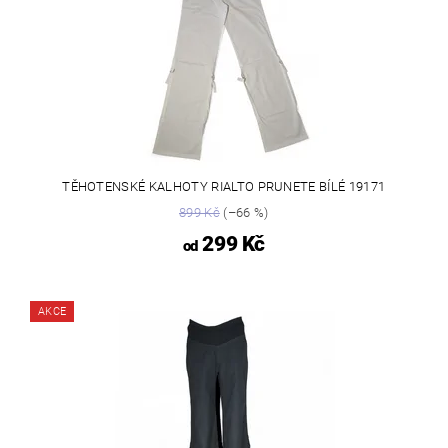
TĚHOTENSKÉ KALHOTY RIALTO PRUNETE BÍLÉ 19171
899 Kč
(–66 %)
299 Kč
od
AKCE