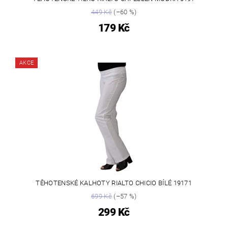
449 Kč
(–60 %)
179 Kč
AKCE
TĚHOTENSKÉ KALHOTY RIALTO CHICIO BÍLÉ 19171
699 Kč
(–57 %)
299 Kč