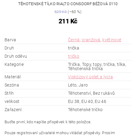
TĚHOTENSKÉ TÍLKO RIALTO CONSDORF BÉŽOVÁ 0110
529 Kč
(–60 %)
211 Kč
Barva
Černá
,
oranžová
,
květinové
Druh
trička
Druh oděvu
tričko
Kategorie
Trička, Topy, topy, trička, tílka,
Těhotenská trička
Materiál
Viskózový úplet a lycra
Sezóna
Léto, Jaro
Střih
Těhotenství, Bez rukávů
velikost
EU 38, EU 40, EU 46
Zařazení
Těhotenské tričko
Buďte první, kdo napíše příspěvek k této položce.
Pouze registrovaní uživatelé mohou vkládat příspěvky. Prosím