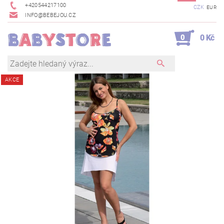
+420544217100
CZK
EUR
INFO@BEBEJOU.CZ
0
0 Kč
AKCE