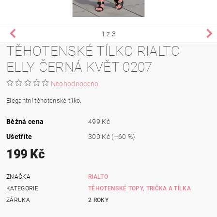
1
z 3
TĚHOTENSKÉ TÍLKO RIALTO
ELLY ČERNÁ KVĚT 0207
Neohodnoceno
Elegantní těhotenské tílko.
Běžná cena
499 Kč
Ušetříte
300 Kč
(–60 %)
199 Kč
ZNAČKA
RIALTO
KATEGORIE
TĚHOTENSKÉ TOPY, TRIČKA A TÍLKA
ZÁRUKA
2 ROKY