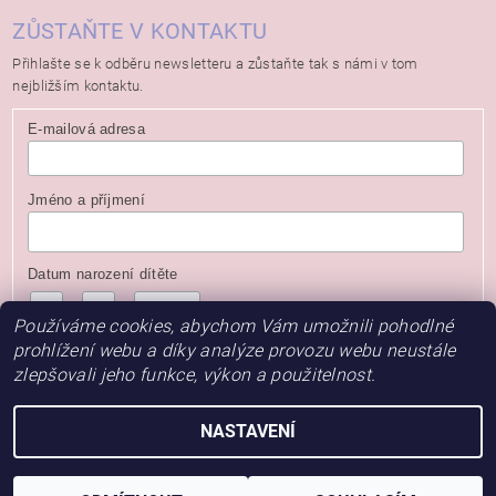
ZŮSTAŇTE V KONTAKTU
Přihlašte se k odběru newsletteru a zůstaňte tak s námi v tom
nejbližším kontaktu.
E-mailová adresa
Jméno a příjmení
Datum narození dítěte
/
/
( dd / mm / rrrr )
Používáme cookies, abychom Vám umožnili pohodlné
prohlížení webu a díky analýze provozu webu neustále
zlepšovali jeho funkce, výkon a použitelnost.
NASTAVENÍ
2026 © Baby Store, všechna práva vyhrazena