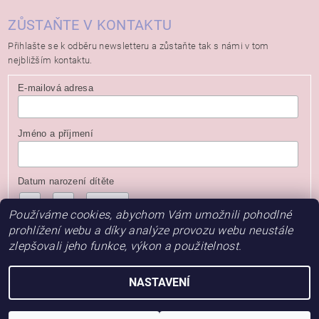
ZŮSTAŇTE V KONTAKTU
Přihlašte se k odběru newsletteru a zůstaňte tak s námi v tom
nejbližším kontaktu.
E-mailová adresa
Jméno a příjmení
Datum narození dítěte
/
/
( dd / mm / rrrr )
Používáme cookies, abychom Vám umožnili pohodlné
prohlížení webu a díky analýze provozu webu neustále
zlepšovali jeho funkce, výkon a použitelnost.
NASTAVENÍ
2026 © Baby Store, všechna práva vyhrazena