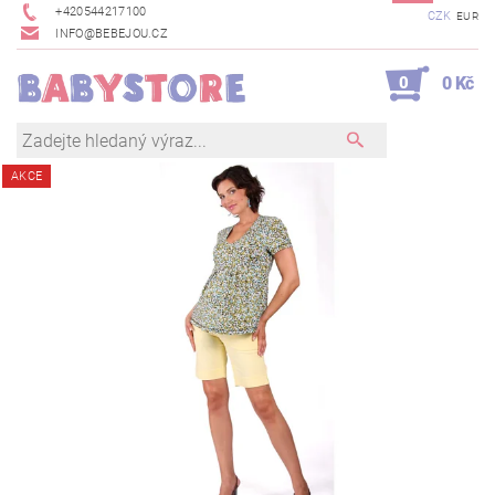
+420544217100
CZK
EUR
INFO@BEBEJOU.CZ
0
0 Kč
AKCE