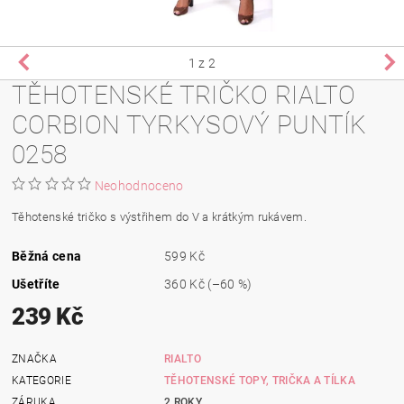
1
z 2
TĚHOTENSKÉ TRIČKO RIALTO
CORBION TYRKYSOVÝ PUNTÍK
0258
Neohodnoceno
Těhotenské tričko s výstřihem do V a krátkým rukávem.
Běžná cena
599 Kč
Ušetříte
360 Kč
(–60 %)
239 Kč
ZNAČKA
RIALTO
KATEGORIE
TĚHOTENSKÉ TOPY, TRIČKA A TÍLKA
ZÁRUKA
2 ROKY