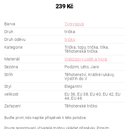
239 Kč
Barva
Tyrkysová
Druh
trička
Druh oděvu
tričko
Kategorie
Trička, topy, trička, tílka,
Těhotenská trička
Materiál
Viskózový úplet a lycra
Sezóna
Podzim, Léto, Jaro
Střih
Těhotenství, Krátké rukávy,
Výstřih do V
Styl
Elegantní
velikost
EU 36, EU 38, EU 40, EU 42, EU
44, EU 46
Zařazení
Těhotenské tričko
Buďte první, kdo napíše příspěvek k této položce.
Pouze registrovaní uživatelé mohou vkládat příspěvky. Prosím