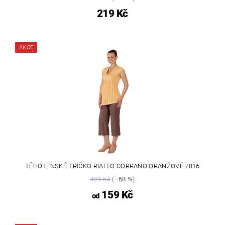
219 Kč
AKCE
TĚHOTENSKÉ TRIČKO RIALTO CORRANO ORANŽOVÉ 7816
499 Kč
(–68 %)
159 Kč
od