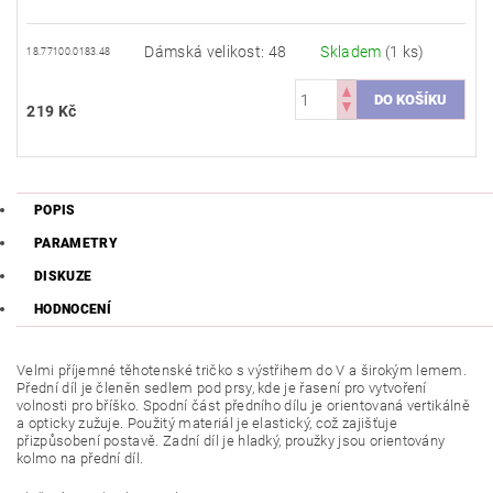
Dámská velikost: 48
Skladem
(1 ks)
18.77100.0183.48
219 Kč
POPIS
PARAMETRY
DISKUZE
HODNOCENÍ
Velmi příjemné těhotenské tričko s výstřihem do V a širokým lemem.
Přední díl je členěn sedlem pod prsy, kde je řasení pro vytvoření
volnosti pro bříško. Spodní část předního dílu je orientovaná vertikálně
a opticky zužuje. Použitý materiál je elastický, což zajišťuje
přizpůsobení postavě. Zadní díl je hladký, proužky jsou orientovány
kolmo na přední díl.