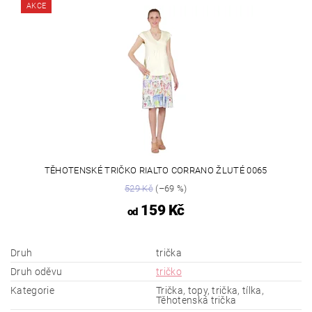
AKCE
TĚHOTENSKÉ TRIČKO RIALTO CORRANO ŽLUTÉ 0065
529 Kč
(–69 %)
159 Kč
od
Druh
trička
Druh oděvu
tričko
Kategorie
Trička, topy, trička, tílka,
Těhotenská trička