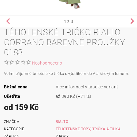
1
z 3
TĚHOTENSKÉ TRIČKO RIALTO
CORRANO BAREVNÉ PROUŽKY
0183
Neohodnoceno
Velmi příjemné těhotenské tričko s výstřihem do V a širokým lemem.
Běžná cena
Více informací v tabulce variant
Ušetříte
až
390 Kč
(–71 %)
od 159 Kč
ZNAČKA
RIALTO
KATEGORIE
TĚHOTENSKÉ TOPY, TRIČKA A TÍLKA
ZÁRUKA
2 ROKY