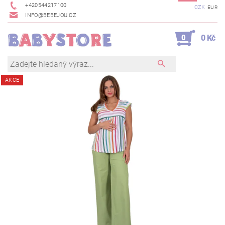
+420544217100
CZK
EUR
INFO@BEBEJOU.CZ
0
0 Kč
AKCE