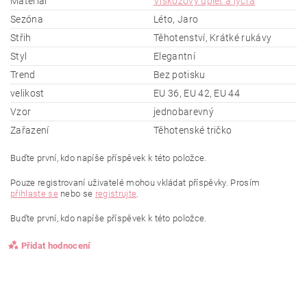
Materiál
Viskózový úplet a lycra
Sezóna
Léto, Jaro
Střih
Těhotenství, Krátké rukávy
Styl
Elegantní
Trend
Bez potisku
velikost
EU 36, EU 42, EU 44
Vzor
jednobarevný
Zařazení
Těhotenské tričko
Buďte první, kdo napíše příspěvek k této položce.
Pouze registrovaní uživatelé mohou vkládat příspěvky. Prosím
přihlaste se
nebo se
registrujte
.
Buďte první, kdo napíše příspěvek k této položce.
Přidat hodnocení