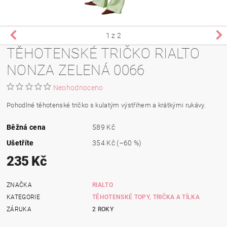
1
z 2
TĚHOTENSKÉ TRIČKO RIALTO
NONZA ZELENÁ 0066
Neohodnoceno
Pohodlné těhotenské tričko s kulatým výstřihem a krátkými rukávy.
Běžná cena
589 Kč
Ušetříte
354 Kč
(–60 %)
235 Kč
ZNAČKA
RIALTO
KATEGORIE
TĚHOTENSKÉ TOPY, TRIČKA A TÍLKA
ZÁRUKA
2 ROKY