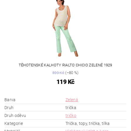
TĚHOTENSKÉ KALHOTY RIALTO CHICIO ZELENÉ 1929
599 Kč
(–80 %)
119 Kč
Barva
Zelená
Druh
trička
Druh oděvu
tričko
Kategorie
Trička, topy, trička, tílka