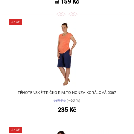
159 Kč
od
AKCE
TĚHOTENSKÉ TRIČKO RIALTO NONZA KORÁLOVÁ 0067
589 Kč
(–60 %)
235 Kč
AKCE