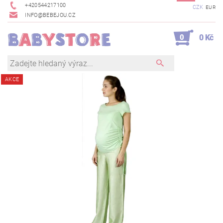
+420544217100
CZK
EUR
INFO@BEBEJOU.CZ
0
0 Kč
AKCE