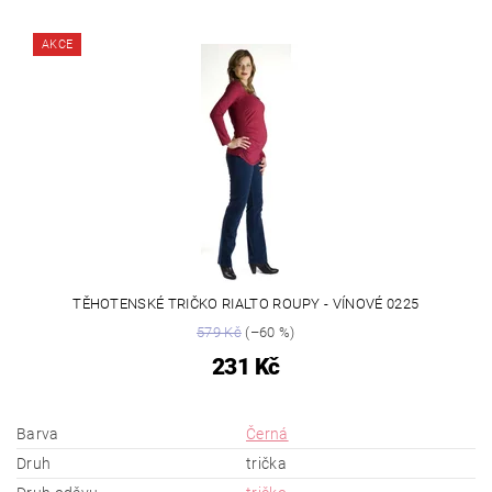
AKCE
TĚHOTENSKÉ TRIČKO RIALTO ROUPY - VÍNOVÉ 0225
579 Kč
(–60 %)
231 Kč
Barva
Černá
Druh
trička