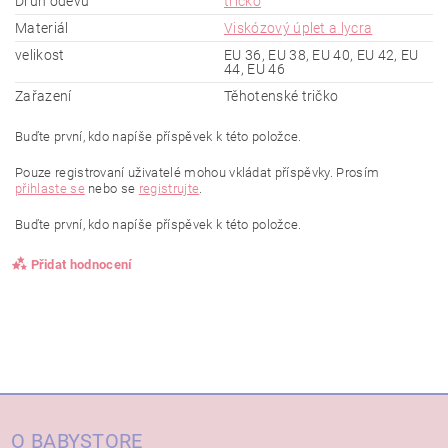
Druh oděvu
tričko
Materiál
Viskózový úplet a lycra
velikost
EU 36, EU 38, EU 40, EU 42, EU
44, EU 46
Zařazení
Těhotenské tričko
Buďte první, kdo napíše příspěvek k této položce.
Pouze registrovaní uživatelé mohou vkládat příspěvky. Prosím
přihlaste se
nebo se
registrujte
.
Buďte první, kdo napíše příspěvek k této položce.
Přidat hodnocení
O BABYSTORE