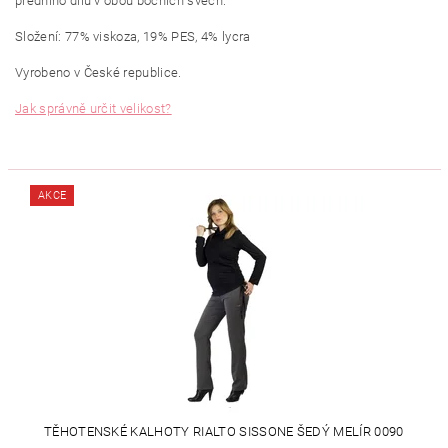
předního dílu v obou bočních švech.
Složení: 77% viskoza, 19% PES, 4% lycra
Vyrobeno v České republice.
Jak správně určit velikost?
AKCE
TĚHOTENSKÉ KALHOTY RIALTO SISSONE ŠEDÝ MELÍR 0090