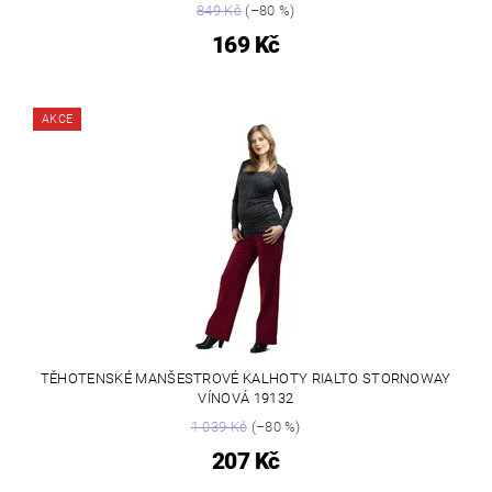
849 Kč
(–80 %)
169 Kč
AKCE
TĚHOTENSKÉ MANŠESTROVÉ KALHOTY RIALTO STORNOWAY
VÍNOVÁ 19132
1 039 Kč
(–80 %)
207 Kč