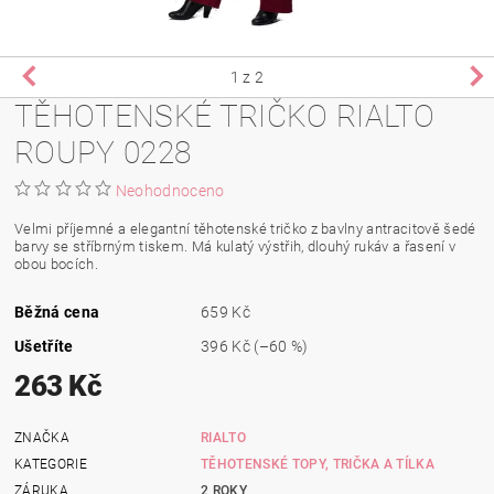
1
z 2
TĚHOTENSKÉ TRIČKO RIALTO
ROUPY 0228
Neohodnoceno
Velmi příjemné a elegantní těhotenské tričko z bavlny antracitově šedé
barvy se stříbrným tiskem. Má kulatý výstřih, dlouhý rukáv a řasení v
obou bocích.
Běžná cena
659 Kč
Ušetříte
396 Kč
(–60 %)
263 Kč
ZNAČKA
RIALTO
KATEGORIE
TĚHOTENSKÉ TOPY, TRIČKA A TÍLKA
ZÁRUKA
2 ROKY