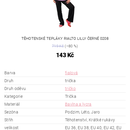
TĚHOTENSKÉ TEPLÁKY RIALTO LILLY ČERNÉ 0208
719 Kč
(–80 %)
143 Kč
Barva
fialová
Druh
trička
Druh oděvu
tričko
Kategorie
Trička
Materiál
Bavlna a lycra
Sezóna
Podzim, Léto, Jaro
Střih
Těhotenství, Krátké rukávy
velikost
EU 36, EU 38, EU 40, EU 42, EU