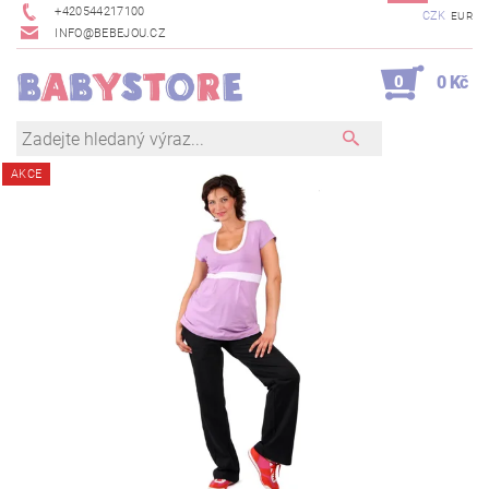
+420544217100
CZK
EUR
INFO@BEBEJOU.CZ
0
0 Kč
AKCE