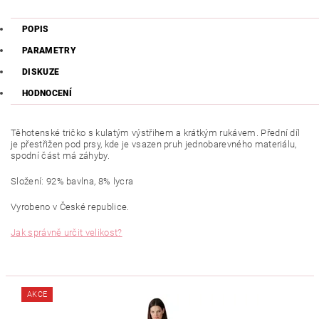
POPIS
PARAMETRY
DISKUZE
HODNOCENÍ
Těhotenské tričko s kulatým výstřihem a krátkým rukávem. Přední díl
je přestřižen pod prsy, kde je vsazen pruh jednobarevného materiálu,
spodní část má záhyby.
Složení: 92% bavlna, 8% lycra
Vyrobeno v České republice.
Jak správně určit velikost?
AKCE