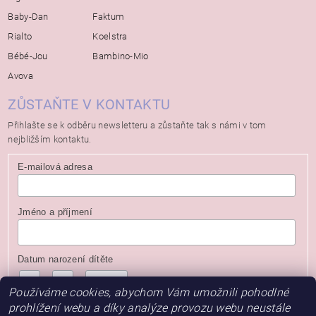
Baby-Dan
Faktum
Rialto
Koelstra
Bébé-Jou
Bambino-Mio
Avova
ZŮSTAŇTE V KONTAKTU
Přihlašte se k odběru newsletteru a zůstaňte tak s námi v tom
nejbližším kontaktu.
E-mailová adresa
Jméno a příjmení
Datum narození dítěte
/
/
( dd / mm / rrrr )
Používáme cookies, abychom Vám umožnili pohodlné
prohlížení webu a díky analýze provozu webu neustále