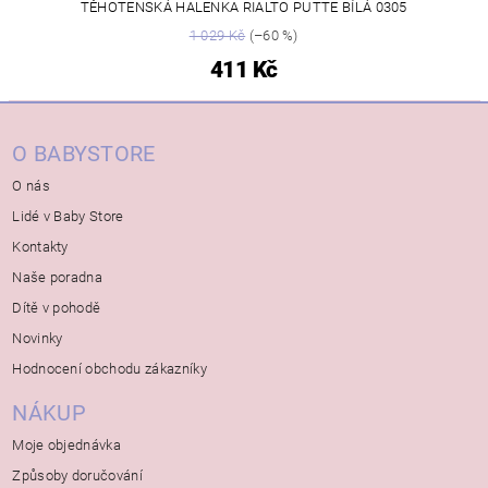
TĚHOTENSKÁ HALENKA RIALTO PUTTE BÍLÁ 0305
1 029 Kč
(–60 %)
411 Kč
O BABYSTORE
O nás
Lidé v Baby Store
Kontakty
Naše poradna
Dítě v pohodě
Novinky
Hodnocení obchodu zákazníky
NÁKUP
Moje objednávka
Způsoby doručování