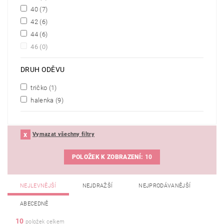
40
(7)
42
(6)
44
(6)
46
(0)
DRUH ODĚVU
tričko
(1)
halenka
(9)
Vymazat všechny filtry
POLOŽEK K ZOBRAZENÍ:
10
NEJLEVNĚJŠÍ
NEJDRAŽŠÍ
NEJPRODÁVANĚJŠÍ
ABECEDNĚ
10
položek celkem