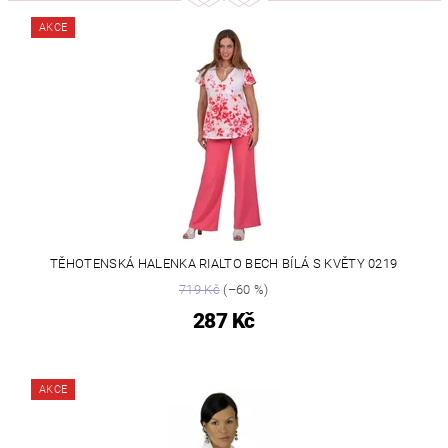
AKCE
TĚHOTENSKÁ HALENKA RIALTO BECH BÍLÁ S KVĚTY 0219
719 Kč
(–60 %)
287 Kč
AKCE