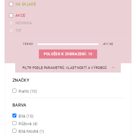
NA SKLADĚ
AKCE
NOVINKA
TIP
159
Kč
411
Kč
POLOŽEK K ZOBRAZENÍ:
10
FILTR PODLE PARAMETRŮ, VLASTNOSTÍ A VÝROBCŮ
ZNAČKY
Rialto
(10)
BARVA
Bílá
(10)
Růžová
(4)
Bílá/Modrá
(1)