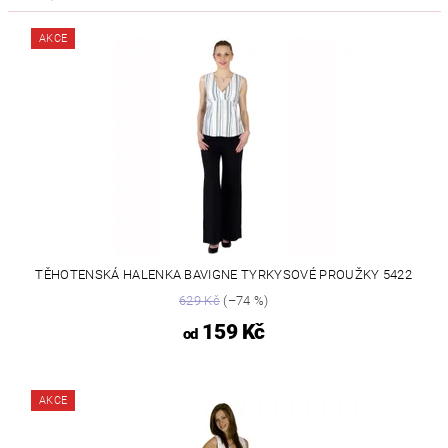
AKCE
TĚHOTENSKÁ HALENKA BAVIGNE TYRKYSOVÉ PROUŽKY 5422
629 Kč
(–74 %)
159 Kč
od
AKCE