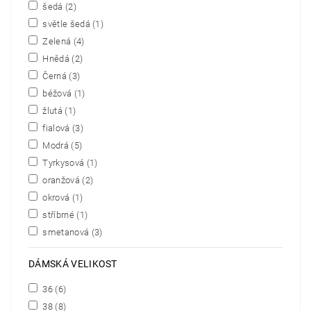
šedá
(2)
světle šedá
(1)
Zelená
(4)
Hnědá
(2)
Černá
(3)
béžová
(1)
žlutá
(1)
fialová
(3)
Modrá
(5)
Tyrkysová
(1)
oranžová
(2)
okrová
(1)
stříbrné
(1)
smetanová
(3)
DÁMSKÁ VELIKOST
36
(6)
38
(8)