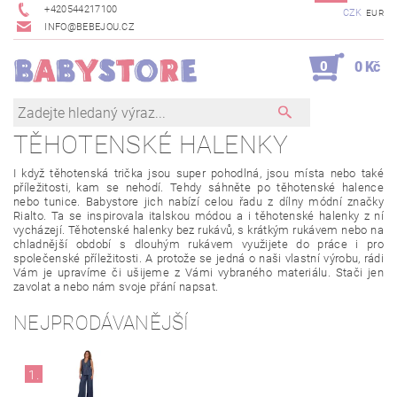
+420544217100
CZK
EUR
INFO@BEBEJOU.CZ
0
0 Kč
TĚHOTENSKÉ HALENKY
I když těhotenská trička jsou super pohodlná, jsou místa nebo také
příležitosti, kam se nehodí. Tehdy sáhněte po těhotenské halence
nebo tunice. Babystore jich nabízí celou řadu z dílny módní značky
Rialto. Ta se inspirovala italskou módou a i těhotenské halenky z ní
vycházejí. Těhotenské halenky bez rukávů, s krátkým rukávem nebo na
chladnější období s dlouhým rukávem využijete do práce i pro
společenské příležitosti. A protože se jedná o naši vlastní výrobu, rádi
Vám je upravíme či ušijeme z Vámi vybraného materiálu. Stači jen
zavolat a nebo nám svoje přání napsat.
NEJPRODÁVANĚJŠÍ
1.