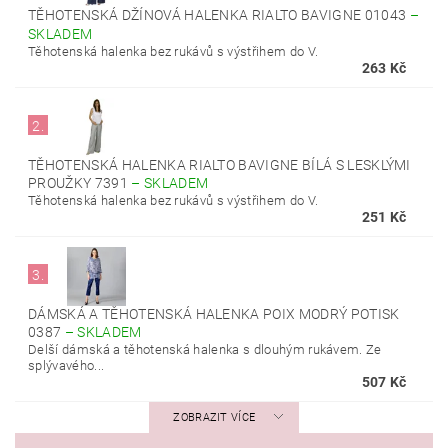
TĚHOTENSKÁ DŽÍNOVÁ HALENKA RIALTO BAVIGNE 01043
–
SKLADEM
Těhotenská halenka bez rukávů s výstřihem do V.
263 Kč
2.
TĚHOTENSKÁ HALENKA RIALTO BAVIGNE BÍLÁ S LESKLÝMI
PROUŽKY 7391
–
SKLADEM
Těhotenská halenka bez rukávů s výstřihem do V.
251 Kč
3.
DÁMSKÁ A TĚHOTENSKÁ HALENKA POIX MODRÝ POTISK
0387
–
SKLADEM
Delší dámská a těhotenská halenka s dlouhým rukávem. Ze
splývavého...
507 Kč
ZOBRAZIT VÍCE