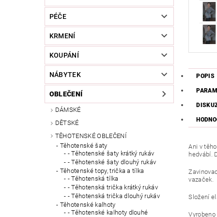
PÉČE
KRMENÍ
KOUPÁNÍ
NÁBYTEK
POPIS
PARAM
OBLEČENÍ
DISKU
DÁMSKÉ
HODNO
DĚTSKÉ
TĚHOTENSKÉ OBLEČENÍ
Těhotenské šaty
Ani v těh
- Těhotenské šaty krátký rukáv
hedvábí. D
- Těhotenské šaty dlouhý rukáv
Těhotenské topy, trička a tílka
Zavinovac
- Těhotenská tílka
vazaček.
- Těhotenská trička krátký rukáv
- Těhotenská trička dlouhý rukáv
Složení e
Těhotenské kalhoty
- Těhotenské kalhoty dlouhé
Vyrobeno 