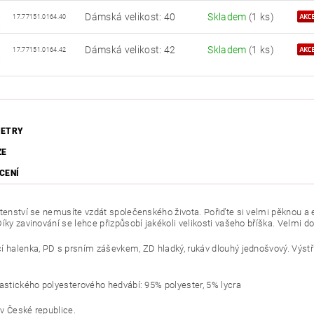
Dámská velikost: 40
Skladem
(1 ks)
17.77151.0164.40
Dámská velikost: 42
Skladem
(1 ks)
17.77151.0164.42
ETRY
ZE
CENÍ
otenství se nemusíte vzdát společenského života. Pořiďte si velmi pěknou a
íky zavinování se lehce přizpůsobí jakékoli velikosti vašeho bříška. Velmi do
í halenka, PD s prsním záševkem, ZD hladký, rukáv dlouhý jednošvový. Výstř
lastického polyesterového hedvábí: 95% polyester, 5% lycra
v České republice.