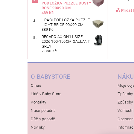
PODLOŽKA PUZZLE DUSTY
ROSE 90X90 CM
Přidat
489 Kč
HRACÍ PODLOŽKA PUZZLE
LIGHT BEIGE 90X90 CM
389 Kč
RECARO AXION1 I-SIZE
2026 100-150CM GALLANT
GREY
7 390 Kč
O BABYSTORE
NÁKU
O nás
Moje obj
Lidé v Baby Store
Způsoby 
Kontakty
Způsoby 
Naše poradna
Věrnostn
Dítě v pohodě
Obchodn
Novinky
Informač