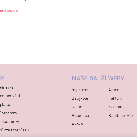
 hodnocení
P
NAŠE DALŠÍ WEBY
ednávka
Inglesina
Ameda
doručování
Baby-Dan
Faktum
platby
Rialto
Koelstra
í program
Bébé-Jou
Bambino-Mio
í podmínky
Avova
ní oznámení EET