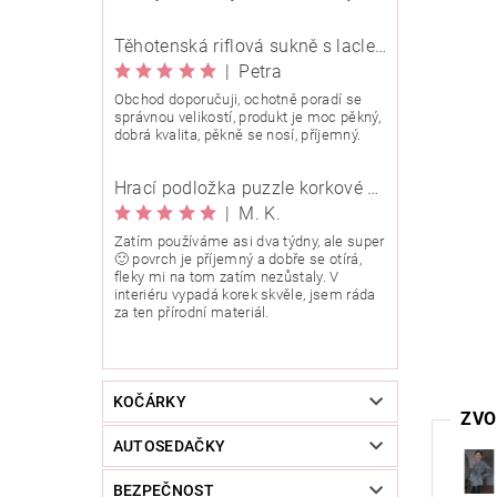
Těhotenská riflová sukně s laclem Rialto Wingles 01753
|
Petra
Obchod doporučuji, ochotně poradí se
správnou velikostí, produkt je moc pěkný,
dobrá kvalita, pěkně se nosí, příjemný.
Hrací podložka puzzle korkové 90x90 cm
|
M. K.
Zatím používáme asi dva týdny, ale super
🙂 povrch je příjemný a dobře se otírá,
fleky mi na tom zatím nezůstaly. V
interiéru vypadá korek skvěle, jsem ráda
za ten přírodní materiál.
KOČÁRKY
ZVO
AUTOSEDAČKY
BEZPEČNOST