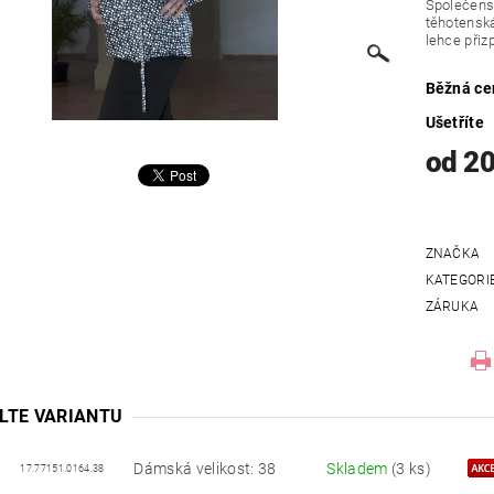
Společensk
těhotenská
lehce přiz
Běžná ce
Ušetříte
od 2
ZNAČKA
KATEGORI
ZÁRUKA
LTE VARIANTU
Dámská velikost: 38
Skladem
(3 ks)
17.77151.0164.38