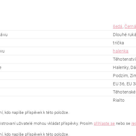
šedá
,
Čern
kávu
Dlouhé ruk
trička
ěvu
halenka
Těhotenství
e
Halenky, Dá
Podzim, Zi
EU 36, EU 3
Těhotenské 
Rialto
í, kdo napíše příspěvek k této položce.
istrovaní uživatelé mohou vkládat příspěvky. Prosím
přihlaste se
nebo se
re
í, kdo napíše příspěvek k této položce.