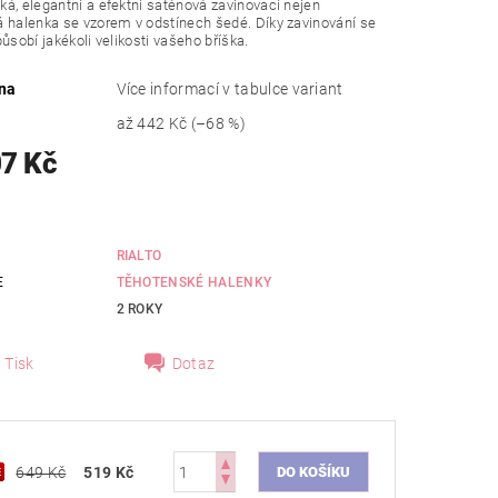
á, elegantní a efektní saténová zavinovací nejen
 halenka se vzorem v odstínech šedé. Díky zavinování se
působí jakékoli velikosti vašeho bříška.
na
Více informací v tabulce variant
až
442 Kč
(–68 %)
07 Kč
RIALTO
E
TĚHOTENSKÉ HALENKY
2 ROKY
Tisk
Dotaz
649 Kč
519 Kč