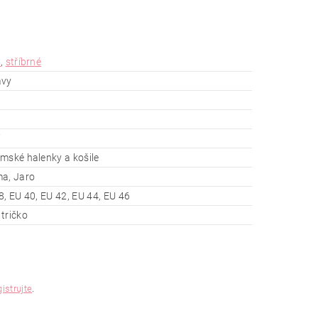
á
,
stříbrné
ávy
mské halenky a košile
ma, Jaro
8, EU 40, EU 42, EU 44, EU 46
tričko
gistrujte
.