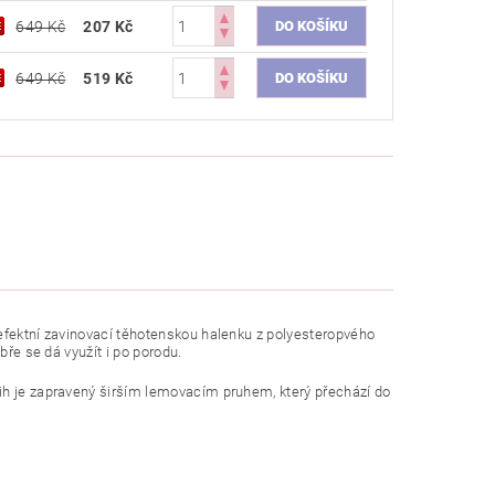
649 Kč
207 Kč
649 Kč
519 Kč
 efektní zavinovací těhotenskou halenku z polyesteropvého
bře se dá využít i po porodu.
ih je zapravený širším lemovacím pruhem, který přechází do