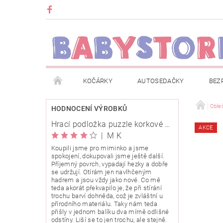
KOČÁRKY
AUTOSEDAČKY
BEZ
METRÁŽ
ZNAČKY
ROZBALENO NEBO Z
Oble
HODNOCENÍ VÝROBKŮ
Hrací podložka puzzle korkové 120x120cm
AKCE
OBCHODNÍ PODMÍNKY
INFORMACE O EVIDENCI
|
M K
Koupili jsme pro miminko a jsme
spokojení, dokupovali jsme ještě další.
O NÁS
KARIERA
KLUB BABYSTORE
Příjemný povrch, vypadají hezky a dobře
se udržují. Otírám jen navlhčeným
hadrem a jsou vždy jako nové. Co mě
teda akorát překvapilo je, že při stírání
trochu barví dohněda, což je zvláštní u
přírodního materiálu. Taky nám teda
přišly v jednom balíku dva mírně odlišné
odstíny. Liší se to jen trochu, ale stejně.