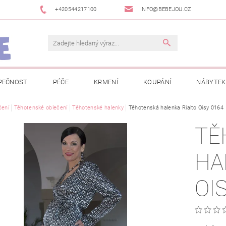
+420544217100
INFO@BEBEJOU.CZ
PEČNOST
PÉČE
KRMENÍ
KOUPÁNÍ
NÁBYTEK
 VÝSTAVY
čení
Těhotenské oblečení
JAK SPRÁVNĚ ÚRČIT VELIKOST
Těhotenské halenky
Těhotenská halenka Rialto Oisy 0164
JAK KOUPIT KOL
TĚ
 TRŽEB EET
INFORMACE O ZPRACOVÁNÍ OSOBNÍCH ÚDAJŮ
HA
NEWSLETTERY
ODSTOUPENÍ OD SMLOUVY
MOJE OB
OI