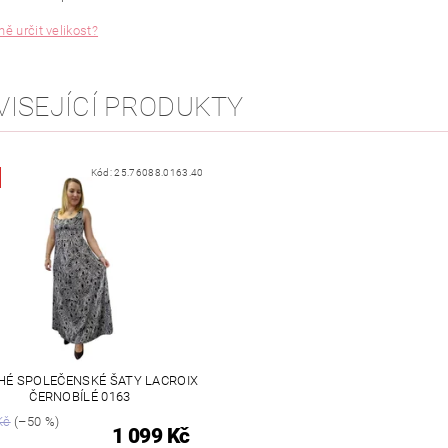
ě určit velikost?
VISEJÍCÍ PRODUKTY
Kód:
25.76088.0163.40
É SPOLEČENSKÉ ŠATY LACROIX
ČERNOBÍLÉ 0163
Kč
(–50 %)
1 099 Kč