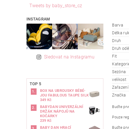
Tweets by baby_store_cz
INSTAGRAM
Barva
Délka ru
Druh
Druh od
Fit
Sledovat na Instagramu
Kategori
Sezóna
velikost
TOP 5
Zařazení
BOX NA UBROUSKY BÉBÉ-
Značka
JOU FABULOUS TAUPE SILK
349 Kč
Buďte prvn
BABYDAN UNIVERZÁLNÍ
DRŽÁK NÁPOJŮ NA
KOČÁRKY
Pouze reg
239 Kč
Buďte prvn
BABY DAN HRACÍ