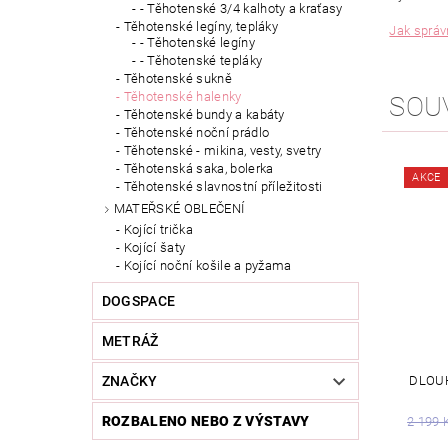
- Těhotenské 3/4 kalhoty a kraťasy
Těhotenské legíny, tepláky
Jak správn
- Těhotenské legíny
- Těhotenské tepláky
Těhotenské sukně
Těhotenské halenky
SOU
Těhotenské bundy a kabáty
Těhotenské noční prádlo
Těhotenské - mikina, vesty, svetry
Těhotenská saka, bolerka
AKCE
Těhotenské slavnostní příležitosti
MATEŘSKÉ OBLEČENÍ
Kojící trička
Kojící šaty
Kojící noční košile a pyžama
DOGSPACE
METRÁŽ
DLOUH
ZNAČKY
ROZBALENO NEBO Z VÝSTAVY
2 199 