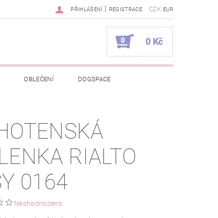
|
CZK
PŘIHLÁŠENÍ
REGISTRACE
EUR
0
0 Kč
OBLEČENÍ
DOGSPACE
EKCI Z BÉBÉ-JOU
HOTENSKÁ
NAPIŠTE NÁM
KONTAKTY
LENKA RIALTO
JEDNÁVKA
SY 0164
Neohodnoceno