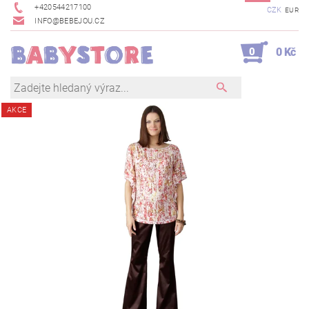
+420544217100
CZK
EUR
INFO@BEBEJOU.CZ
0
0 Kč
AKCE