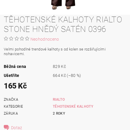
TĚHOTENSKÉ KALHOTY RIALTO
STONE HNĚDÝ SATÉN 0396
Neohodnoceno
Velmi pohodlné trendové kalhoty s od kolen se rozšiřujícími
nohavicemi.
Běžná cena
829 Kč
Ušetříte
664 Kč
(–80 %)
165 Kč
ZNAČKA
RIALTO
KATEGORIE
TĚHOTENSKÉ KALHOTY
ZÁRUKA
2 ROKY
Dotaz