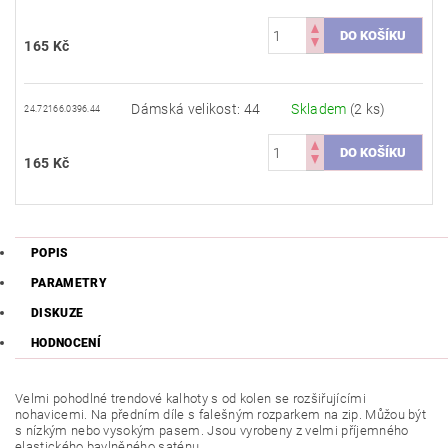
165 Kč
Dámská velikost: 44
Skladem
(2 ks)
24.72166.0396.44
165 Kč
POPIS
PARAMETRY
DISKUZE
HODNOCENÍ
Velmi pohodlné trendové kalhoty s od kolen se rozšiřujícími
nohavicemi. Na předním díle s falešným rozparkem na zip. Můžou být
s nízkým nebo vysokým pasem. Jsou vyrobeny z velmi příjemného
elastického bavlněného saténu.