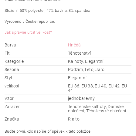
Složení: 50% polyester, 47% bavlna, 3% spandex
Vyrobeno v České republice.
Jak správně určit velikost?
Barva
Hnědá
Fit
Těhotenství
Kategorie
Kalhoty, Elegantní
Sezóna
Podzim, Léto, Jaro
Styl
Elegantní
velikost
EU 36, EU 38, EU 40, EU 42, EU
44
Vzor
jednobarevný
Zařazení
Těhotenské kalhoty, Dámské
oblečení, Těhotenské oblečení
Značka
Rialto
Buďte první, kdo napíše příspěvek k této položce.