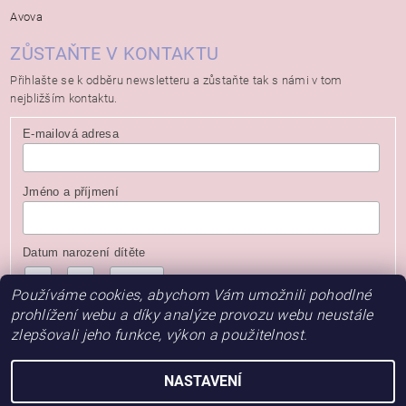
Avova
ZŮSTAŇTE V KONTAKTU
Přihlašte se k odběru newsletteru a zůstaňte tak s námi v tom
nejbližším kontaktu.
E-mailová adresa
Jméno a příjmení
Datum narození dítěte
/
/
( dd / mm / rrrr )
Používáme cookies, abychom Vám umožnili pohodlné
prohlížení webu a díky analýze provozu webu neustále
zlepšovali jeho funkce, výkon a použitelnost.
NASTAVENÍ
2026 © Baby Store, všechna práva vyhrazena