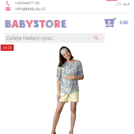
+420544217100
CZK
EUR
INFO@BEBEJOU.CZ
0
0 Kč
AKCE