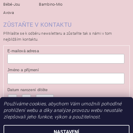
Bébé-Jou
Bambino-Mio
Avova
ZŮSTAŇTE V KONTAKTU
Přihlašte se k odběru newsletteru a zůstaňte tak s námi v tom
nejbližším kontaktu.
E-mailová adresa
Jméno a příjmení
Datum narození dítěte
/
/
( dd / mm / rrrr )
Používáme cookies, abychom Vám umožnili pohodlné
prohlížení webu a díky analýze provozu webu neustále
zlepšovali jeho funkce, výkon a použitelnost.
NASTAVENÍ