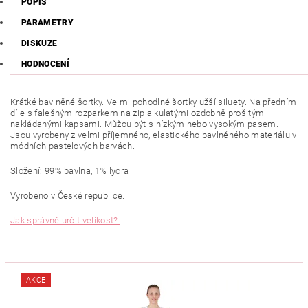
POPIS
PARAMETRY
DISKUZE
HODNOCENÍ
Krátké bavlněné šortky. Velmi pohodlné šortky užší siluety. Na předním
díle s falešným rozparkem na zip a kulatými ozdobně prošitými
nakládanými kapsami. Můžou být s nízkým nebo vysokým pasem.
Jsou vyrobeny z velmi příjemného, elastického bavlněného materiálu v
módních pastelových barvách.
Složení: 99% bavlna, 1% lycra
Vyrobeno v České republice.
Jak správně určit velikost?
AKCE