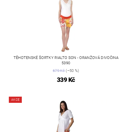
TĚHOTENSKÉ ŠORTKY RIALTO SON - ORANŽOVÁ DIVOČINA
5390
679 Kč
(–50 %)
339 Kč
AKCE