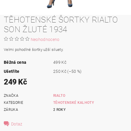
TĚHOTENSKÉ ŠORTKY RIALTO
SON ŽLUTÉ 1934
Neohodnoceno
Velmi pohodlné šortky užší siluety.
Běžná cena
499 Kč
Ušetříte
250 Kč
(–50 %)
249 Kč
ZNAČKA
RIALTO
KATEGORIE
TĚHOTENSKÉ KALHOTY
ZÁRUKA
2 ROKY
Dotaz