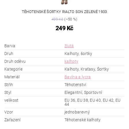
TĚHOTENSKÉ ŠORTKY RIALTO SON ZELENÉ 1933
499 Kč
(–50 %)
249 Kč
Barva
žlutá
Druh
Kalhoty, šortky
Druh oděvu
kalhoty
Kategorie
Kalhoty, Kraťasy, Šortky
Materiál
Bavlna a lycra
Střih
Těhotenství
Styl
Elegantní, Sportovní
velikost
EU 36, EU 38, EU 40, EU 42, EU
44
Vzor
jednobarevný
Zařazení
Těhotenské kalhoty