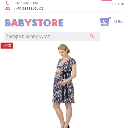
+420544217100
CZK
EUR
INFO@BEBEJOU.CZ
0
0 Kč
AKCE