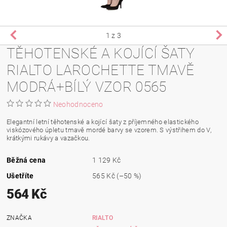
1
z 3
TĚHOTENSKÉ A KOJÍCÍ ŠATY
RIALTO LAROCHETTE TMAVĚ
MODRÁ+BÍLÝ VZOR 0565
Neohodnoceno
Elegantní letní těhotenské a kojící šaty z příjemného elastického
viskózového úpletu tmavě mordé barvy se vzorem. S výstřihem do V,
krátkými rukávy a vazačkou.
Běžná cena
1 129 Kč
Ušetříte
565 Kč
(–50 %)
564 Kč
ZNAČKA
RIALTO