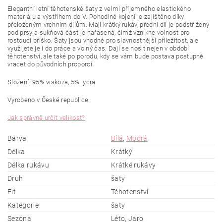
Elegantní letní těhotenské šaty z velmi příjemného elastického
materiálu a výstřihem do V. Pohodlné kojení je zajištěno díky
přeloženým vrchním dílům. Mají krátký rukáv, přední díl je podstřižený
pod prsy a sukňová část je nařasená, čímž vznikne volnost pro
rostoucí bříško. Šaty jsou vhodné pro slavnostnější příležitost, ale
využijete je i do práce a volný čas. Dají se nosit nejen v období
těhotenství, ale také po porodu, kdy se vám bude postava postupně
vracet do původních proporcí.
Složení: 95% viskoza, 5% lycra
Vyrobeno v České republice.
Jak správně určit velikost?
Barva
Bílá
,
Modrá
Délka
Krátký
Délka rukávu
Krátké rukávy
Druh
šaty
Fit
Těhotenství
Kategorie
šaty
Sezóna
Léto, Jaro