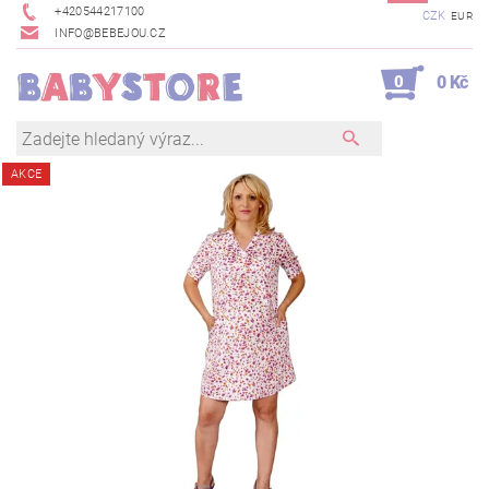
+420544217100
CZK
EUR
INFO@BEBEJOU.CZ
0
0 Kč
AKCE