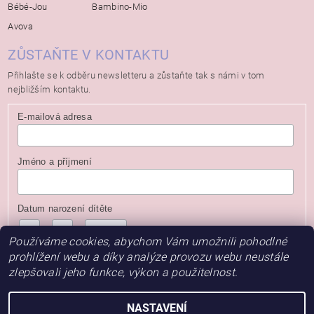
Bébé-Jou
Bambino-Mio
Avova
ZŮSTAŇTE V KONTAKTU
Přihlašte se k odběru newsletteru a zůstaňte tak s námi v tom
nejbližším kontaktu.
E-mailová adresa
Jméno a příjmení
Datum narození dítěte
/
/
( dd / mm / rrrr )
Používáme cookies, abychom Vám umožnili pohodlné
prohlížení webu a díky analýze provozu webu neustále
zlepšovali jeho funkce, výkon a použitelnost.
NASTAVENÍ