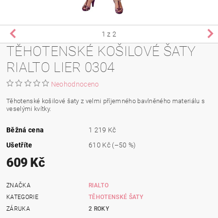
1
z 2
TĚHOTENSKÉ KOŠILOVÉ ŠATY
RIALTO LIER 0304
Neohodnoceno
Těhotenské košilové šaty z velmi příjemného bavlněného materiálu s
veselými kvítky.
Běžná cena
1 219 Kč
Ušetříte
610 Kč
(–50 %)
609 Kč
ZNAČKA
RIALTO
KATEGORIE
TĚHOTENSKÉ ŠATY
ZÁRUKA
2 ROKY