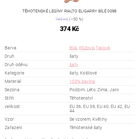
TĚHOTENSKÉ LEGÍNY RIALTO ELIGARRY BÍLÉ 0098
749 Kč
(–50 %)
374 Kč
Barva
Bílá
,
Růžová
,
fialová
Druh
šaty
Druh oděvu
šaty
Kategorie
šaty, Košilové
Materiál
100% bavlna
Sezóna
Podzim, Léto, Zima, Jaro
Střih
Těhotenství
velikost
EU 36, EU 38, EU 40, EU 42, EU
44
Vzor
Se vzorem, Květiny
Zařazení
Těhotenské šaty