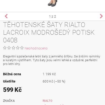
1
z 2
TĚHOTENSKÉ ŠATY RIALTO
LACROIX MODROŠEDÝ POTISK
0408
Neohodnoceno
Elegantní společenské letní šaty z jemného šifónu. Se širšími ramínky
a kulatým výstřihem. Tyto šaty jsou velmi lehké a vzdušné, perfektní
pro letní dny.
Běžná cena
1 199 Kč
Ušetříte
600 Kč
(–50 %)
599 Kč
ZNAČKA
RIALTO