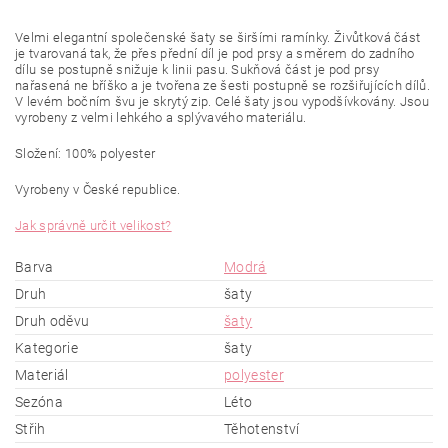
Velmi elegantní společenské šaty se širšími ramínky. Živůtková část
je tvarovaná tak, že přes přední díl je pod prsy a směrem do zadního
dílu se postupně snižuje k linii pasu. Sukňová část je pod prsy
nařasená ne bříško a je tvořena ze šesti postupně se rozšiřujících dílů.
V levém bočním švu je skrytý zip. Celé šaty jsou vypodšívkovány. Jsou
vyrobeny z velmi lehkého a splývavého materiálu.
Složení: 100% polyester
Vyrobeny v České republice.
Jak správně určit velikost?
Barva
Modrá
Druh
šaty
Druh oděvu
šaty
Kategorie
šaty
Materiál
polyester
Sezóna
Léto
Střih
Těhotenství