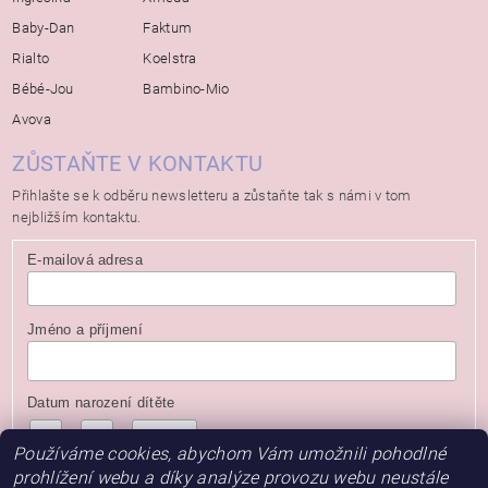
Baby-Dan
Faktum
Rialto
Koelstra
Bébé-Jou
Bambino-Mio
Avova
ZŮSTAŇTE V KONTAKTU
Přihlašte se k odběru newsletteru a zůstaňte tak s námi v tom
nejbližším kontaktu.
E-mailová adresa
Jméno a příjmení
Datum narození dítěte
/
/
( dd / mm / rrrr )
Používáme cookies, abychom Vám umožnili pohodlné
prohlížení webu a díky analýze provozu webu neustále