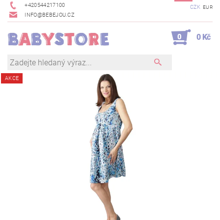
+420544217100
CZK
EUR
INFO@BEBEJOU.CZ
0
0 Kč
AKCE