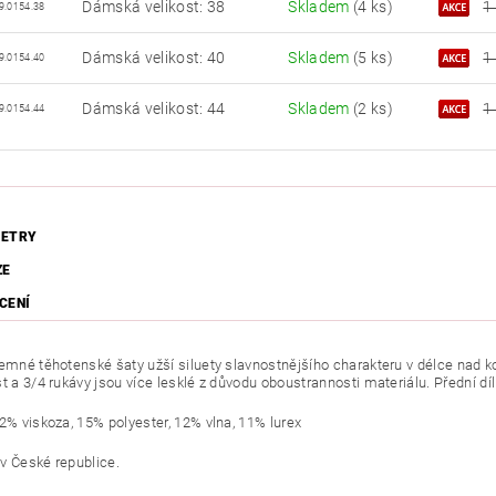
Dámská velikost: 38
Skladem
(4 ks)
1
9.0154.38
Dámská velikost: 40
Skladem
(5 ks)
1
9.0154.40
Dámská velikost: 44
Skladem
(2 ks)
1
9.0154.44
ETRY
ZE
CENÍ
jemné těhotenské šaty užší siluety slavnostnějšího charakteru v délce nad k
t a 3/4 rukávy jsou více lesklé z důvodu oboustrannosti materiálu. Přední díl
62% viskoza, 15% polyester, 12% vlna, 11% lurex
v České republice.