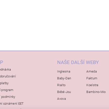
P
NAŠE DALŠÍ WEBY
ednávka
Inglesina
Ameda
doručování
Baby-Dan
Faktum
platby
Rialto
Koelstra
í program
Bébé-Jou
Bambino-Mio
í podmínky
Avova
ní oznámení EET