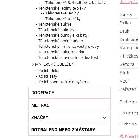
Jak správn
- Těhotenské 3/4 kalhoty a kraťasy
Těhotenské legíny, tepláky
- Těhotenské legíny
Barva
- Těhotenské tepláky
Délka
Těhotenské sukně
Těhotenské halenky
Druh
Těhotenské bundy a kabáty
Druh od
Těhotenské noční prádlo
Těhotenské - mikina, vesty, svetry
Kategori
Těhotenská saka, bolerka
Příležito
Těhotenské slavnostní příležitosti
Sezóna
MATEŘSKÉ OBLEČENÍ
Kojící trička
Střih
Kojící šaty
Vzor
Kojící noční košile a pyžama
Zařazení
DOGSPACE
Buďte prvn
METRÁŽ
Pouze reg
ZNAČKY
Buďte prvn
ROZBALENO NEBO Z VÝSTAVY
Přidat