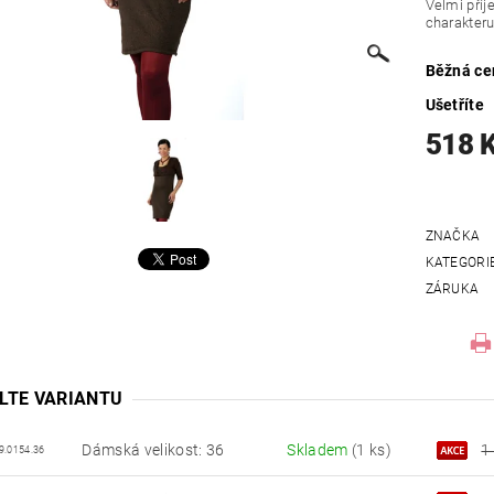
Velmi příj
charakteru
Běžná ce
Ušetříte
518 
ZNAČKA
KATEGORI
ZÁRUKA
LTE VARIANTU
Dámská velikost: 36
Skladem
(1 ks)
1
9.0154.36