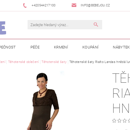
+420544217100
INFO@BEBEJOU.CZ
PEČNOST
PÉČE
KRMENÍ
KOUPÁNÍ
NÁBYTEK
 VÝSTAVY
čení
Těhotenské oblečení
JAK SPRÁVNĚ ÚRČIT VELIKOST
Těhotenské šaty
Těhotenské šaty Rialto Landas hnědá lu
JAK KOUPIT KOL
TĚ
 TRŽEB EET
INFORMACE O ZPRACOVÁNÍ OSOBNÍCH ÚDAJŮ
RI
NEWSLETTERY
ODSTOUPENÍ OD SMLOUVY
MOJE OB
HN