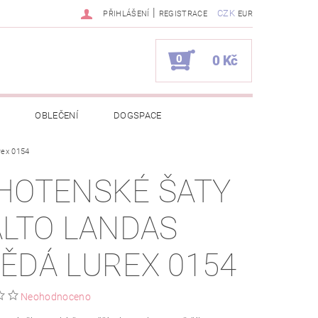
|
CZK
PŘIHLÁŠENÍ
REGISTRACE
EUR
0
0 Kč
OBLEČENÍ
DOGSPACE
rex 0154
EKCI Z BÉBÉ-JOU
HOTENSKÉ ŠATY
NAPIŠTE NÁM
KONTAKTY
ALTO LANDAS
JEDNÁVKA
ĚDÁ LUREX 0154
Neohodnoceno