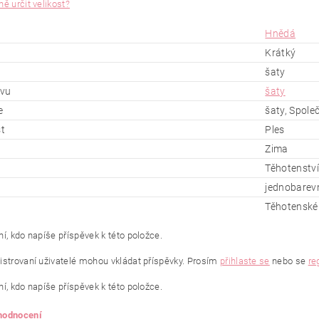
ě určit velikost?
Hnědá
Krátký
šaty
ěvu
šaty
e
šaty, Spole
st
Ples
Zima
Těhotenství
jednobarev
Těhotenské
í, kdo napíše příspěvek k této položce.
istrovaní uživatelé mohou vkládat příspěvky. Prosím
přihlaste se
nebo se
re
í, kdo napíše příspěvek k této položce.
 hodnocení