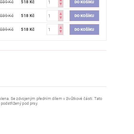
 039 Kč
518 Kč
 039 Kč
518 Kč
 039 Kč
518 Kč
olena. Se zdvojeným předním dílem v živůtkové části. Tato
 podstřižený pod prsy.