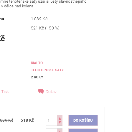
emné těhotenské šaty užší siluety slavnostnějšího
 v délce nad kolena.
na
1 039 Kč
521 Kč
(–50 %)
Kč
RIALTO
E
TĚHOTENSKÉ ŠATY
2 ROKY
Tisk
Dotaz
 039 Kč
518 Kč