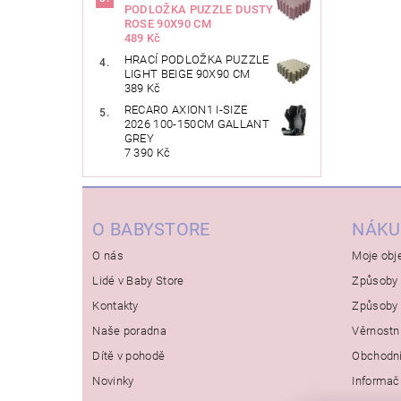
PODLOŽKA PUZZLE DUSTY
ROSE 90X90 CM
489 Kč
HRACÍ PODLOŽKA PUZZLE
LIGHT BEIGE 90X90 CM
389 Kč
RECARO AXION1 I-SIZE
2026 100-150CM GALLANT
GREY
7 390 Kč
O BABYSTORE
NÁKU
O nás
Moje obj
Lidé v Baby Store
Způsoby 
Kontakty
Způsoby 
Naše poradna
Věrnostn
Dítě v pohodě
Obchodn
Novinky
Informač