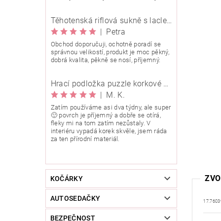
Těhotenská riflová sukně s laclem Rialto Wingles 01753
|
Petra
Obchod doporučuji, ochotně poradí se
správnou velikostí, produkt je moc pěkný,
dobrá kvalita, pěkně se nosí, příjemný.
Hrací podložka puzzle korkové 90x90 cm
|
M. K.
Zatím používáme asi dva týdny, ale super
🙂 povrch je příjemný a dobře se otírá,
fleky mi na tom zatím nezůstaly. V
interiéru vypadá korek skvěle, jsem ráda
za ten přírodní materiál.
ZVO
KOČÁRKY
AUTOSEDAČKY
17.7603
BEZPEČNOST