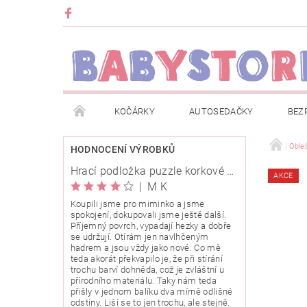
KOČÁRKY
AUTOSEDAČKY
BEZ
METRÁŽ
ZNAČKY
ROZBALENO NEBO Z
Oble
HODNOCENÍ VÝROBKŮ
Hrací podložka puzzle korkové 120x120cm
AKCE
OBCHODNÍ PODMÍNKY
INFORMACE O EVIDENCI
|
M K
Koupili jsme pro miminko a jsme
spokojení, dokupovali jsme ještě další.
O NÁS
KARIERA
KLUB BABYSTORE
Příjemný povrch, vypadají hezky a dobře
se udržují. Otírám jen navlhčeným
hadrem a jsou vždy jako nové. Co mě
teda akorát překvapilo je, že při stírání
trochu barví dohněda, což je zvláštní u
přírodního materiálu. Taky nám teda
přišly v jednom balíku dva mírně odlišné
odstíny. Liší se to jen trochu, ale stejně.