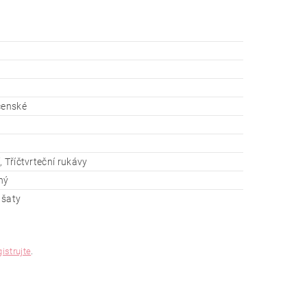
čenské
, Tříčtvrteční rukávy
ný
 šaty
gistrujte
.