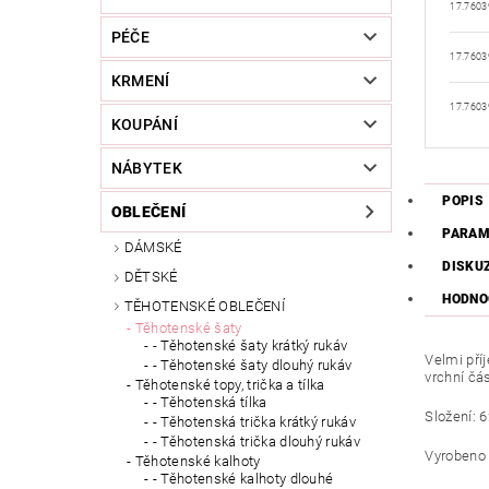
17.7603
PÉČE
17.7603
KRMENÍ
17.7603
KOUPÁNÍ
NÁBYTEK
POPIS
OBLEČENÍ
PARAM
DÁMSKÉ
DISKU
DĚTSKÉ
HODNO
TĚHOTENSKÉ OBLEČENÍ
Těhotenské šaty
- Těhotenské šaty krátký rukáv
Velmi pří
- Těhotenské šaty dlouhý rukáv
vrchní čás
Těhotenské topy, trička a tílka
- Těhotenská tílka
Složení: 
- Těhotenská trička krátký rukáv
- Těhotenská trička dlouhý rukáv
Vyrobeno 
Těhotenské kalhoty
- Těhotenské kalhoty dlouhé