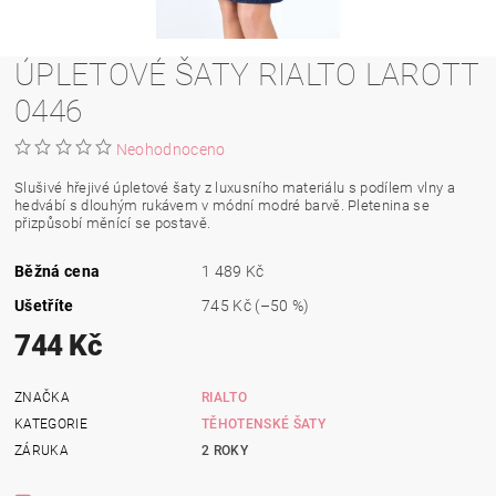
ÚPLETOVÉ ŠATY RIALTO LAROTT
0446
Neohodnoceno
Slušivé hřejivé úpletové šaty z luxusního materiálu s podílem vlny a
hedvábí s dlouhým rukávem v módní modré barvě. Pletenina se
přizpůsobí měnící se postavě.
Běžná cena
1 489 Kč
Ušetříte
745 Kč
(–50 %)
744 Kč
ZNAČKA
RIALTO
KATEGORIE
TĚHOTENSKÉ ŠATY
ZÁRUKA
2 ROKY