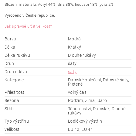
Složení materiálu: Acryl 44%, vlna 38%, hedvábí 18% lycra 2%
Vyrobeno v České republice.
Jak správně určit velikost?
Barva
Modrá
Délka
Krátký
Délka rukávu
Dlouhé rukávy
Druh
šaty
Druh oděvu
šaty
Kategorie
Dámské oblečení, Dámské šaty,
Pletené
Příležitost
volný čas
Sezóna
Podzim, Zima , Jaro
Střih
Těhotenství, Dámské , Dlouhé
rukávy
Typ výstřihu
Lodičkový výstřih
velikost
EU 42, EU 44