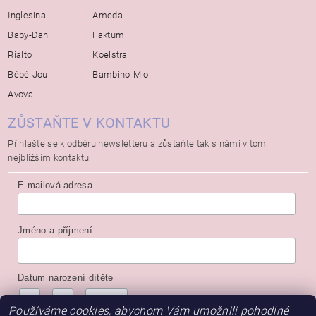
Inglesina
Ameda
Baby-Dan
Faktum
Rialto
Koelstra
Bébé-Jou
Bambino-Mio
Avova
ZŮSTAŇTE V KONTAKTU
Přihlašte se k odběru newsletteru a zůstaňte tak s námi v tom
nejbližším kontaktu.
E-mailová adresa
Jméno a příjmení
Datum narození dítěte
/
/
( dd / mm / rrrr )
Používáme cookies, abychom Vám umožnili pohodlné