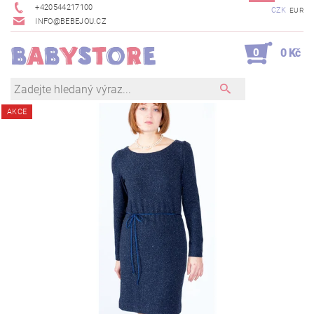
+420544217100
CZK
EUR
INFO@BEBEJOU.CZ
0
0 Kč
AKCE