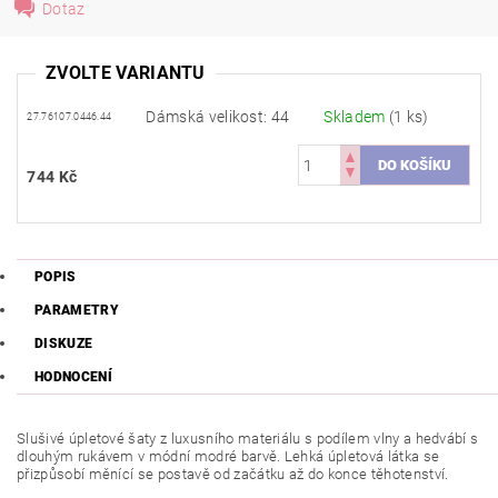
Dotaz
ZVOLTE VARIANTU
Dámská velikost: 44
Skladem
(1 ks)
27.76107.0446.44
744 Kč
POPIS
PARAMETRY
DISKUZE
HODNOCENÍ
Slušivé úpletové šaty z luxusního materiálu s podílem vlny a hedvábí s
dlouhým rukávem v módní modré barvě. Lehká úpletová látka se
přizpůsobí měnící se postavě od začátku až do konce těhotenství.