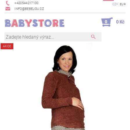
+420544217100
CZK
EUR
INFO@BEBEJOU.CZ
0
0 Kč
AKCE