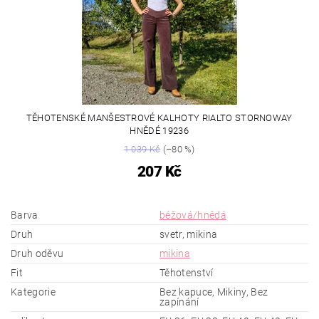
TĚHOTENSKÉ MANŠESTROVÉ KALHOTY RIALTO STORNOWAY
HNĚDÉ 19236
1 039 Kč
(–80 %)
207 Kč
Barva
béžová/hnědá
Druh
svetr, mikina
Druh oděvu
mikina
Fit
Těhotenství
Kategorie
Bez kapuce, Mikiny, Bez
zapínání