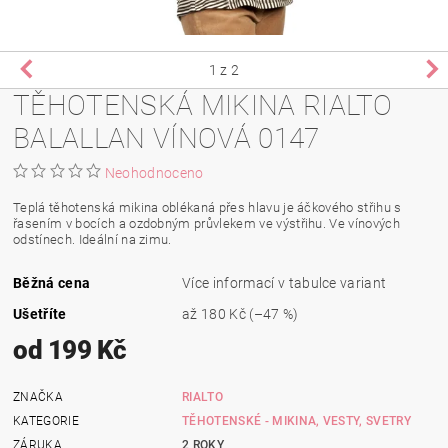
1
z 2
TĚHOTENSKÁ MIKINA RIALTO
BALALLAN VÍNOVÁ 0147
Neohodnoceno
Teplá těhotenská mikina oblékaná přes hlavu je áčkového střihu s
řasením v bocích a ozdobným průvlekem ve výstřihu. Ve vínových
odstínech. Ideální na zimu.
Běžná cena
Více informací v tabulce variant
Ušetříte
až
180 Kč
(–47 %)
od 199 Kč
ZNAČKA
RIALTO
KATEGORIE
TĚHOTENSKÉ - MIKINA, VESTY, SVETRY
ZÁRUKA
2 ROKY