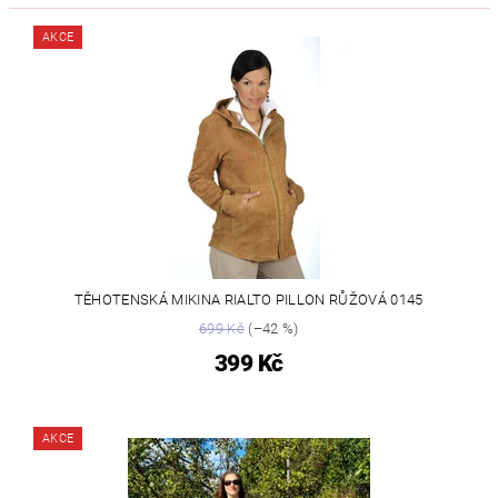
AKCE
TĚHOTENSKÁ MIKINA RIALTO PILLON RŮŽOVÁ 0145
699 Kč
(–42 %)
399 Kč
AKCE