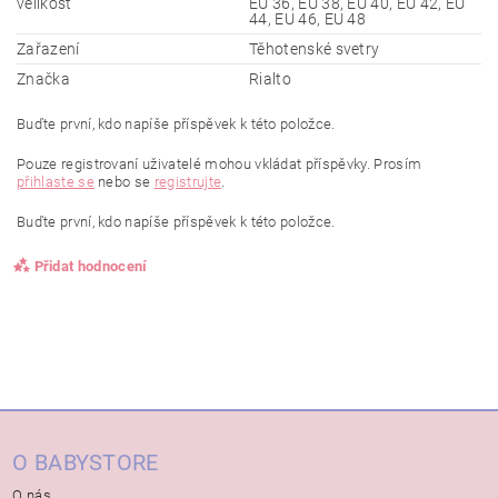
velikost
EU 36, EU 38, EU 40, EU 42, EU
44, EU 46, EU 48
Zařazení
Těhotenské svetry
Značka
Rialto
Buďte první, kdo napíše příspěvek k této položce.
Pouze registrovaní uživatelé mohou vkládat příspěvky. Prosím
přihlaste se
nebo se
registrujte
.
Buďte první, kdo napíše příspěvek k této položce.
Přidat hodnocení
O BABYSTORE
O nás