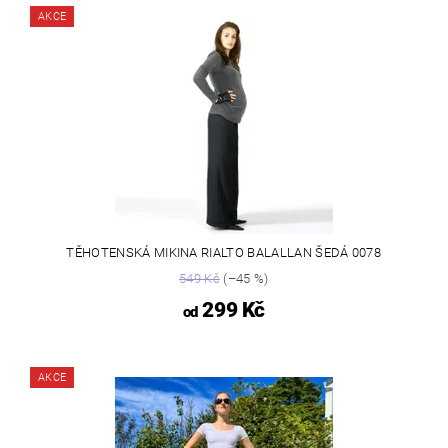
AKCE
TĚHOTENSKÁ MIKINA RIALTO BALALLAN ŠEDÁ 0078
549 Kč
(–45 %)
299 Kč
od
AKCE