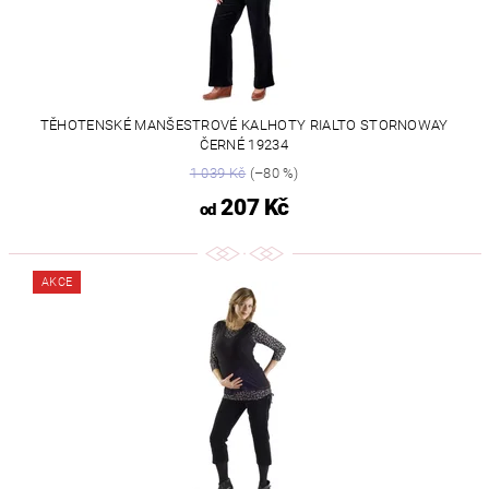
TĚHOTENSKÉ MANŠESTROVÉ KALHOTY RIALTO STORNOWAY
ČERNÉ 19234
1 039 Kč
(–80 %)
207 Kč
od
AKCE