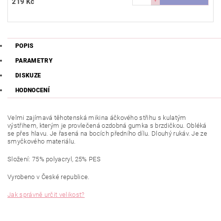
219 Kč
POPIS
PARAMETRY
DISKUZE
HODNOCENÍ
Velmi zajímavá těhotenská mikina áčkového střihu s kulatým
výstřihem, kterým je provlečená ozdobná gumka s brzdičkou. Obléká
se přes hlavu. Je řasená na bocích předního dílu. Dlouhý rukáv. Je ze
smyčkového materiálu.
Složení: 75% polyacryl, 25% PES
Vyrobeno v České republice.
Jak správně určit velikost?