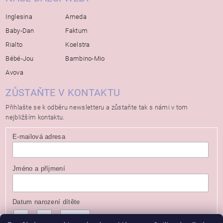
Inglesina
Ameda
Baby-Dan
Faktum
Rialto
Koelstra
Bébé-Jou
Bambino-Mio
Avova
ZŮSTAŇTE V KONTAKTU
Přihlašte se k odběru newsletteru a zůstaňte tak s námi v tom
nejbližším kontaktu.
E-mailová adresa
Jméno a příjmení
Datum narození dítěte
/
/
( dd / mm / rrrr )