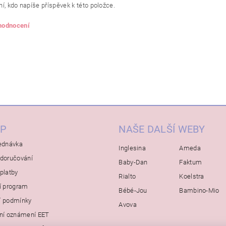
í, kdo napíše příspěvek k této položce.
 hodnocení
P
NAŠE DALŠÍ WEBY
ednávka
Inglesina
Ameda
doručování
Baby-Dan
Faktum
platby
Rialto
Koelstra
í program
Bébé-Jou
Bambino-Mio
í podmínky
Avova
ní oznámení EET