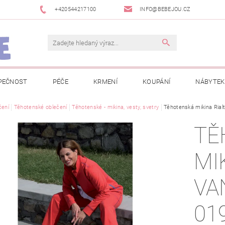
+420544217100
INFO@BEBEJOU.CZ
PEČNOST
PÉČE
KRMENÍ
KOUPÁNÍ
NÁBYTEK
 VÝSTAVY
čení
Těhotenské oblečení
JAK SPRÁVNĚ ÚRČIT VELIKOST
Těhotenské - mikina, vesty, svetry
Těhotenská mikina Rial
JAK KOUPIT KOL
TĚ
 TRŽEB EET
INFORMACE O ZPRACOVÁNÍ OSOBNÍCH ÚDAJŮ
MI
NEWSLETTERY
ODSTOUPENÍ OD SMLOUVY
MOJE OB
VA
01