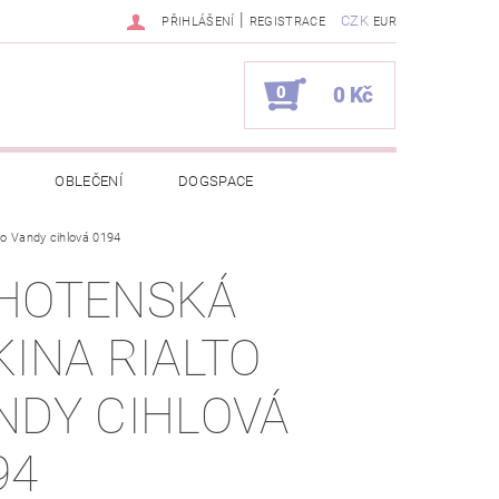
|
CZK
PŘIHLÁŠENÍ
REGISTRACE
EUR
0
0 Kč
OBLEČENÍ
DOGSPACE
to Vandy cihlová 0194
EKCI Z BÉBÉ-JOU
HOTENSKÁ
NAPIŠTE NÁM
KONTAKTY
KINA RIALTO
JEDNÁVKA
NDY CIHLOVÁ
94