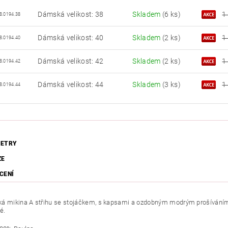
Dámská velikost: 38
Skladem
(6 ks)
1
8.0194.38
Dámská velikost: 40
Skladem
(2 ks)
1
8.0194.40
Dámská velikost: 42
Skladem
(2 ks)
1
8.0194.42
Dámská velikost: 44
Skladem
(3 ks)
1
8.0194.44
ETRY
ZE
CENÍ
á mikina A střihu se stojáčkem, s kapsami a ozdobným modrým prošíváním. 
é.