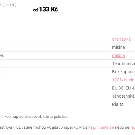
č
(–80 %)
133 Kč
od
oranžová
mikina
ěvu
mikina
Těhotenství
e
Bez kapuce,
100% bavln
EU 38, EU 4
Těhotenské 
Rialto
í, kdo napíše příspěvek k této položce.
istrovaní uživatelé mohou vkládat příspěvky. Prosím
přihlaste se
nebo se
re