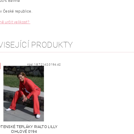
100% Bavlna
v České republice.
ně určit velikost?
VISEJÍCÍ PRODUKTY
Kód:
18.72142.0194.42
TENSKÉ TEPLÁKY RIALTO LILLY
CIHLOVÉ 0194