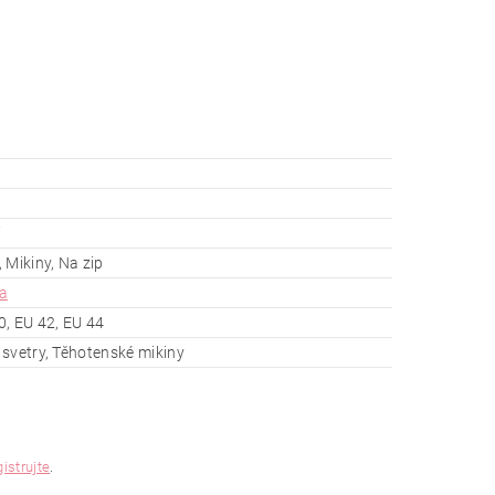
 Mikiny, Na zip
a
0, EU 42, EU 44
svetry, Těhotenské mikiny
gistrujte
.