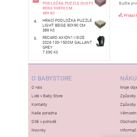
Buďte prvn
PODLOŽKA PUZZLE DUSTY
ROSE 90X90 CM
489 Kč
Přidat
HRACÍ PODLOŽKA PUZZLE
LIGHT BEIGE 90X90 CM
389 Kč
RECARO AXION1 I-SIZE
2026 100-150CM GALLANT
GREY
7 390 Kč
O BABYSTORE
NÁKU
O nás
Moje obj
Lidé v Baby Store
Způsoby 
Kontakty
Způsoby 
Naše poradna
Věrnostn
Dítě v pohodě
Obchodn
Novinky
Informač