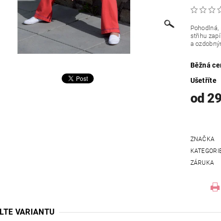
Pohodlná, 
střihu zap
a ozdobný
Běžná ce
Ušetříte
od 2
ZNAČKA
KATEGORI
ZÁRUKA
LTE VARIANTU