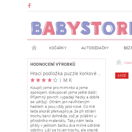
KOČÁRKY
AUTOSEDAČKY
BEZ
METRÁŽ
ZNAČKY
ROZBALENO NEBO Z
Oble
HODNOCENÍ VÝROBKŮ
Hrací podložka puzzle korkové 120x120cm
AKCE
OBCHODNÍ PODMÍNKY
INFORMACE O EVIDENCI
|
M K
Koupili jsme pro miminko a jsme
spokojení, dokupovali jsme ještě další.
O NÁS
KARIERA
KLUB BABYSTORE
Příjemný povrch, vypadají hezky a dobře
se udržují. Otírám jen navlhčeným
hadrem a jsou vždy jako nové. Co mě
teda akorát překvapilo je, že při stírání
trochu barví dohněda, což je zvláštní u
přírodního materiálu. Taky nám teda
přišly v jednom balíku dva mírně odlišné
odstíny. Liší se to jen trochu, ale stejně.