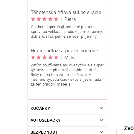
Těhotenská riflová sukně s laclem Rialto Wingles 01753
|
Petra
Obchod doporučuji, ochotně poradí se
správnou velikostí, produkt je moc pěkný,
dobrá kvalita, pěkně se nosí, příjemný.
Hrací podložka puzzle korkové 90x90 cm
|
M. K.
Zatím používáme asi dva týdny, ale super
🙂 povrch je příjemný a dobře se otírá,
fleky mi na tom zatím nezůstaly. V
interiéru vypadá korek skvěle, jsem ráda
za ten přírodní materiál.
KOČÁRKY
AUTOSEDAČKY
ZVO
BEZPEČNOST