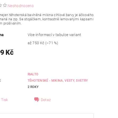
Neohodnoceno
nejen těhotenská bavlněná mikina cihlové barvy je áčkového
ínaná na zip. Se stojáčkem, kontrastně lemovanými kapsami
m prošíváním.
na
Více informací v tabulce variant
až
750 Kč
(–71 %)
99 Kč
RIALTO
E
TĚHOTENSKÉ - MIKINA, VESTY, SVETRY
2 ROKY
Tisk
Dotaz