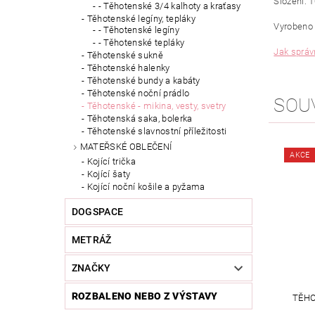
Složení: 
- Těhotenské 3/4 kalhoty a kraťasy
Těhotenské legíny, tepláky
Vyrobeno 
- Těhotenské legíny
- Těhotenské tepláky
Jak správ
Těhotenské sukně
Těhotenské halenky
Těhotenské bundy a kabáty
Těhotenské noční prádlo
SOU
Těhotenské - mikina, vesty, svetry
Těhotenská saka, bolerka
Těhotenské slavnostní příležitosti
MATEŘSKÉ OBLEČENÍ
AKCE
Kojící trička
Kojící šaty
Kojící noční košile a pyžama
DOGSPACE
METRÁŽ
ZNAČKY
ROZBALENO NEBO Z VÝSTAVY
TĚHO