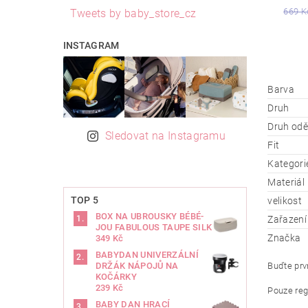
669 K
Tweets by baby_store_cz
INSTAGRAM
Barva
Druh
Druh od
Sledovat na Instagramu
Fit
Kategori
Materiál
TOP 5
velikost
BOX NA UBROUSKY BÉBÉ-
Zařazení
JOU FABULOUS TAUPE SILK
Značka
349 Kč
BABYDAN UNIVERZÁLNÍ
Buďte prvn
DRŽÁK NÁPOJŮ NA
KOČÁRKY
239 Kč
Pouze reg
BABY DAN HRACÍ