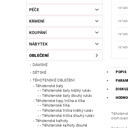
18.7400
PÉČE
KRMENÍ
18.7400
KOUPÁNÍ
18.7400
NÁBYTEK
18.7400
OBLEČENÍ
DÁMSKÉ
POPIS
DĚTSKÉ
TĚHOTENSKÉ OBLEČENÍ
PARAM
Těhotenské šaty
DISKU
- Těhotenské šaty krátký rukáv
- Těhotenské šaty dlouhý rukáv
HODNO
Těhotenské topy, trička a tílka
- Těhotenská tílka
- Těhotenská trička krátký rukáv
Těhotensk
- Těhotenská trička dlouhý rukáv
olomovan
Těhotenské kalhoty
- Těhotenské kalhoty dlouhé