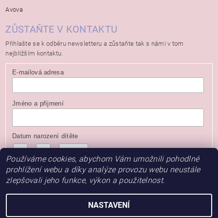
Avova
ZŮSTAŇTE V KONTAKTU
Přihlašte se k odběru newsletteru a zůstaňte tak s námi v tom
nejbližším kontaktu.
E-mailová adresa
Jméno a příjmení
Datum narození dítěte
/
/
( dd / mm / rrrr )
Používáme cookies, abychom Vám umožnili pohodlné
prohlížení webu a díky analýze provozu webu neustále
zlepšovali jeho funkce, výkon a použitelnost.
NASTAVENÍ