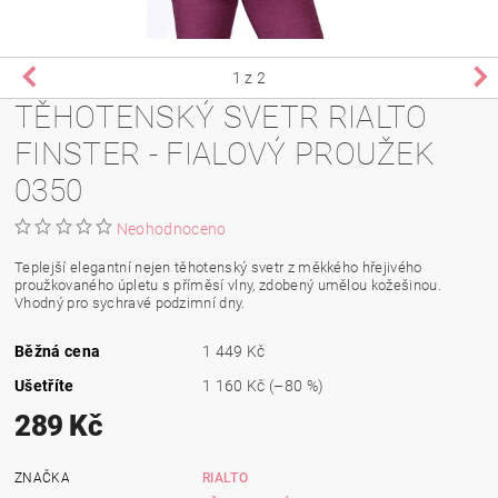
1
z 2
TĚHOTENSKÝ SVETR RIALTO
FINSTER - FIALOVÝ PROUŽEK
0350
Neohodnoceno
Teplejší elegantní nejen těhotenský svetr z měkkého hřejivého
proužkovaného úpletu s příměsí vlny, zdobený umělou kožešinou.
Vhodný pro sychravé podzimní dny.
Běžná cena
1 449 Kč
Ušetříte
1 160 Kč
(–80 %)
289 Kč
ZNAČKA
RIALTO