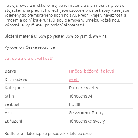
Teplejší svetr z měkkého hřejivého materiálu s příměsí vlny. Je se
stojáčkem, na předních dílech jsou ozdobně prošité kapsy, které jsou
včleněny do přemístěného bočního švu. Přední kraje v návaznosti s
límcem a dolní kraje rukávů jsou olemovány umělou kožešinou.
Výborně jej využijete i po období těhotenství.
Složení materiálu: 55% polyester, 36% polyamid, 9% vlna
Vyrobeno v České republice.
Jak správně určit velikost?
Barva
Hnědá
,
béžová
,
fialová
Druh oděvu
svetr
Kategorie
Dámské svetry
Střih
Těhotenství
velikost
EU 38
Vzor
Se vzorem, Pruhy
Zařazení
Těhotenské svetry
Buďte první, kdo napíše příspěvek k této položce.