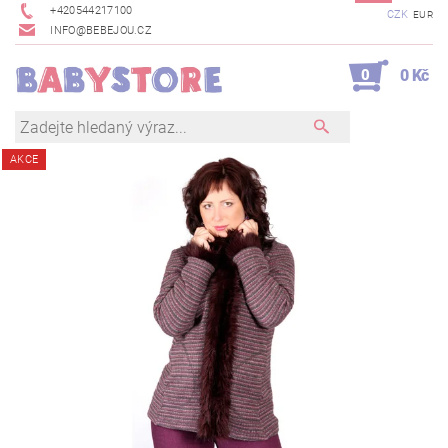
+420544217100
CZK
EUR
INFO@BEBEJOU.CZ
0
0 Kč
AKCE