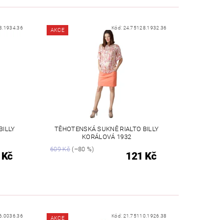
8.1934.36
Kód:
24.75128.1932.36
AKCE
BILLY
TĚHOTENSKÁ SUKNĚ RIALTO BILLY
KORÁLOVÁ 1932
609 Kč
(–80 %)
 Kč
121 Kč
6.0036.36
Kód:
21.75110.1926.38
AKCE