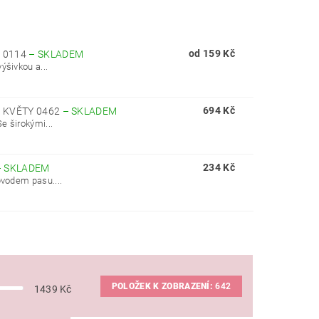
od 159 Kč
A 0114
–
SKLADEM
ýšivkou a...
694 Kč
S KVĚTY 0462
–
SKLADEM
e širokými...
234 Kč
–
SKLADEM
bvodem pasu....
POLOŽEK K ZOBRAZENÍ:
642
1439
Kč