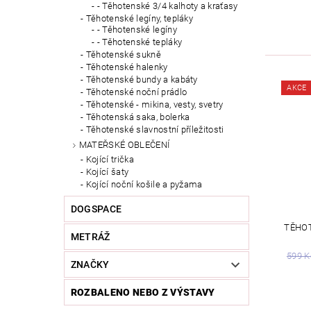
- Těhotenské 3/4 kalhoty a kraťasy
Těhotenské legíny, tepláky
- Těhotenské legíny
- Těhotenské tepláky
Těhotenské sukně
Těhotenské halenky
Těhotenské bundy a kabáty
AKCE
Těhotenské noční prádlo
Těhotenské - mikina, vesty, svetry
Těhotenská saka, bolerka
Těhotenské slavnostní příležitosti
MATEŘSKÉ OBLEČENÍ
Kojící trička
Kojící šaty
Kojící noční košile a pyžama
DOGSPACE
TĚHOT
METRÁŽ
599 K
ZNAČKY
ROZBALENO NEBO Z VÝSTAVY