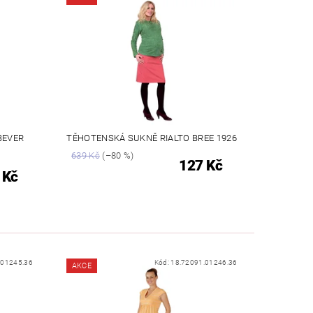
BEVER
TĚHOTENSKÁ SUKNĚ RIALTO BREE 1926
639 Kč
(–80 %)
127 Kč
 Kč
.01245.36
Kód:
18.72091.01246.36
AKCE