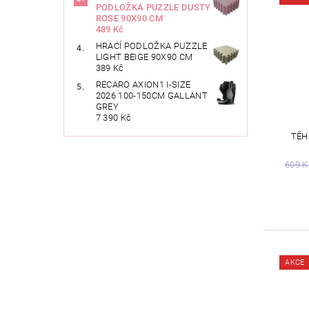
PODLOŽKA PUZZLE DUSTY
ROSE 90X90 CM
489 Kč
HRACÍ PODLOŽKA PUZZLE
LIGHT BEIGE 90X90 CM
389 Kč
RECARO AXION1 I-SIZE
2026 100-150CM GALLANT
GREY
7 390 Kč
TĚH
609 K
AKCE