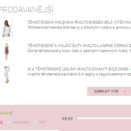
PRODÁVANĚJŠÍ
TĚHOTENSKÁ HALENKA RIALTO BISSEN BÍLÁ VÝŠIVK
Těhotenská halenka bílé barvy s dlouhými rukávy s jemnou v
TĚHOTENSKÉ A KOJÍCÍ ŠATY RIALTO LAARNE ČERNÁ 
Černé těhotenské a kojící šaty s pestrými barevnými květy. S
3/4 TĚHOTENSKÉ LEGÍNY RIALTO SCHAFT BÍLÉ 0098
Kvalitní těhotenské bavlněné 3/4 legíny s regulovatelným o
ZOBRAZIT VÍCE
SKLADĚ
95
Kč
CE
NOVINKA
TIP