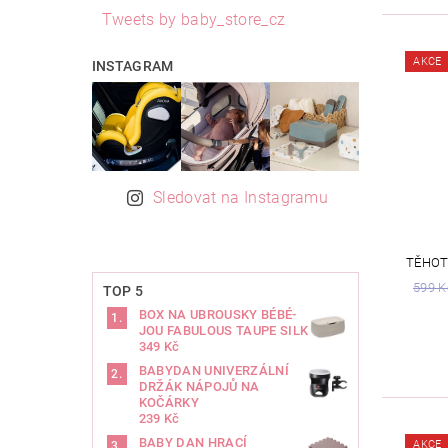
Tweets by baby_store_cz
AKCE
INSTAGRAM
Sledovat na Instagramu
TĚHOT
599 K
TOP 5
BOX NA UBROUSKY BÉBÉ-
JOU FABULOUS TAUPE SILK
349 Kč
BABYDAN UNIVERZÁLNÍ
DRŽÁK NÁPOJŮ NA
KOČÁRKY
239 Kč
BABY DAN HRACÍ
AKCE