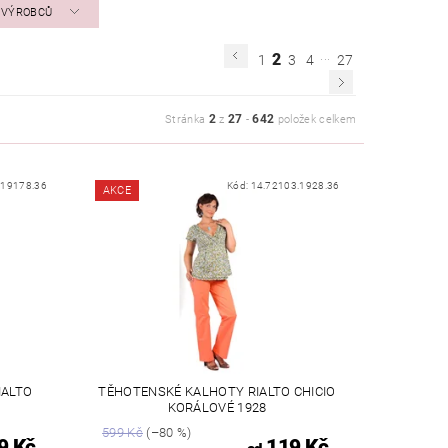
A VÝROBCŮ
...
2
1
3
4
27
2
27
642
Stránka
z
-
položek celkem
.19178.36
Kód:
14.72103.1928.36
AKCE
IALTO
TĚHOTENSKÉ KALHOTY RIALTO CHICIO
KORÁLOVÉ 1928
599 Kč
(–80 %)
9 Kč
119 Kč