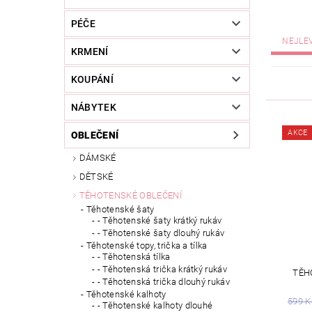
PÉČE
NEJLE
KRMENÍ
KOUPÁNÍ
NÁBYTEK
AKCE
OBLEČENÍ
DÁMSKÉ
DĚTSKÉ
TĚHOTENSKÉ OBLEČENÍ
Těhotenské šaty
- Těhotenské šaty krátký rukáv
- Těhotenské šaty dlouhý rukáv
Těhotenské topy, trička a tílka
- Těhotenská tílka
- Těhotenská trička krátký rukáv
TĚH
- Těhotenská trička dlouhý rukáv
Těhotenské kalhoty
599 K
- Těhotenské kalhoty dlouhé