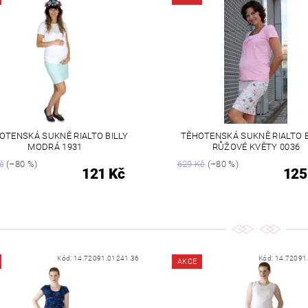
OTENSKÁ SUKNĚ RIALTO BILLY
TĚHOTENSKÁ SUKNĚ RIALTO 
MODRÁ 1931
RŮŽOVÉ KVĚTY 0036
č
(–80 %)
629 Kč
(–80 %)
121 Kč
125
Kód:
14.72091.01241.36
Kód:
14.72091
AKCE