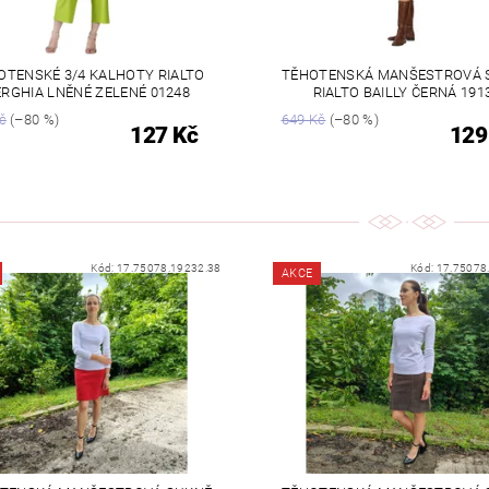
OTENSKÉ 3/4 KALHOTY RIALTO
TĚHOTENSKÁ MANŠESTROVÁ 
ERGHIA LNĚNÉ ZELENÉ 01248
RIALTO BAILLY ČERNÁ 191
č
(–80 %)
649 Kč
(–80 %)
127 Kč
129
Kód:
17.75078.19232.38
Kód:
17.75078
AKCE