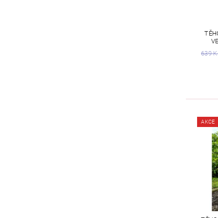
TĚH
V
639 K
AKCE