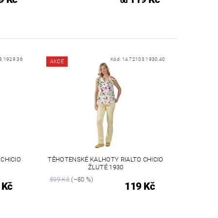
od
3.1929.36
Kód:
14.72103.1930.40
AKCE
CHICIO
TĚHOTENSKÉ KALHOTY RIALTO CHICIO
ŽLUTÉ 1930
599 Kč
(–80 %)
 Kč
119 Kč