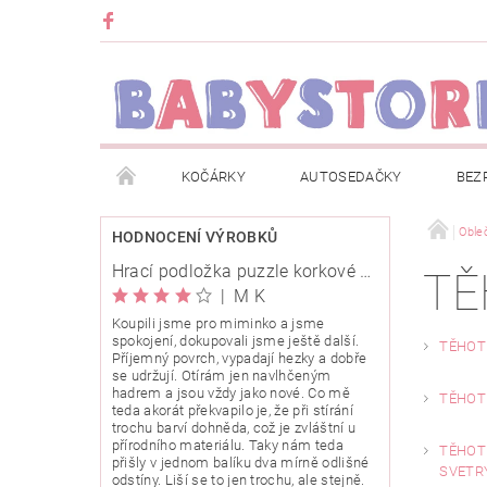
KOČÁRKY
AUTOSEDAČKY
BEZ
METRÁŽ
ZNAČKY
ROZBALENO NEBO Z
Oble
HODNOCENÍ VÝROBKŮ
Hrací podložka puzzle korkové 120x120cm
TĚ
OBCHODNÍ PODMÍNKY
INFORMACE O EVIDENCI
|
M K
Koupili jsme pro miminko a jsme
spokojení, dokupovali jsme ještě další.
O NÁS
KARIERA
KLUB BABYSTORE
TĚHOT
Příjemný povrch, vypadají hezky a dobře
se udržují. Otírám jen navlhčeným
hadrem a jsou vždy jako nové. Co mě
TĚHOT
teda akorát překvapilo je, že při stírání
trochu barví dohněda, což je zvláštní u
přírodního materiálu. Taky nám teda
TĚHOTE
přišly v jednom balíku dva mírně odlišné
SVETR
odstíny. Liší se to jen trochu, ale stejně.