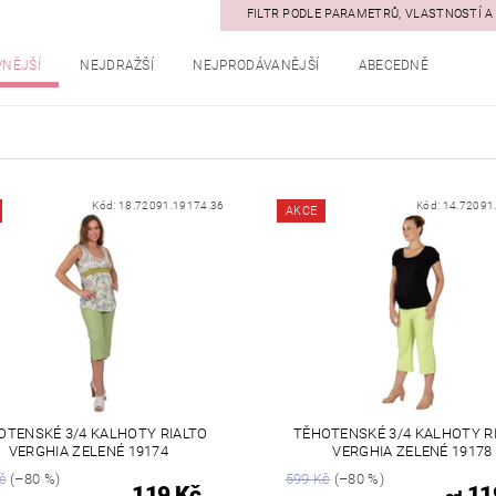
FILTR PODLE PARAMETRŮ, VLASTNOSTÍ 
VNĚJŠÍ
NEJDRAŽŠÍ
NEJPRODÁVANĚJŠÍ
ABECEDNĚ
Kód:
18.72091.19174.36
Kód:
14.72091
AKCE
OTENSKÉ 3/4 KALHOTY RIALTO
TĚHOTENSKÉ 3/4 KALHOTY R
VERGHIA ZELENÉ 19174
VERGHIA ZELENÉ 19178
č
(–80 %)
599 Kč
(–80 %)
119 Kč
11