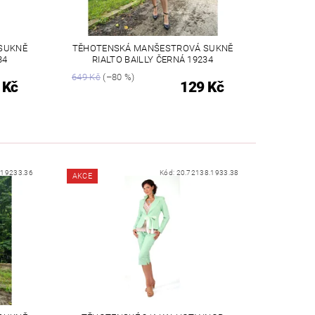
SUKNĚ
TĚHOTENSKÁ MANŠESTROVÁ SUKNĚ
34
RIALTO BAILLY ČERNÁ 19234
649 Kč
(–80 %)
 Kč
129 Kč
.19233.36
Kód:
20.72138.1933.38
AKCE