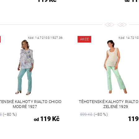
od
Kód:
14.72103.1927.36
Kód:
14.7210
AKCE
ENSKÉ KALHOTY RIALTO CHICIO
TĚHOTENSKÉ KALHOTY RIALTO 
MODRÉ 1927
ZELENÉ 1929
č
(–80 %)
599 Kč
(–80 %)
119 Kč
119
od