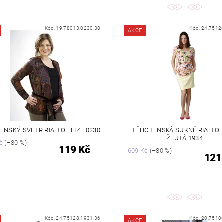
Kód:
19.78013.0230.38
Kód:
24.7512
AKCE
ENSKÝ SVETR RIALTO FLIZE 0230
TĚHOTENSKÁ SUKNĚ RIALTO 
ŽLUTÁ 1934
č
(–80 %)
119 Kč
609 Kč
(–80 %)
121
Kód:
24.75128.1931.36
Kód:
20.7510
AKCE