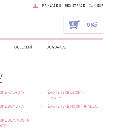
|
CZK
PŘIHLÁŠENÍ
REGISTRACE
EUR
0
0 Kč
OBLEČENÍ
DOGSPACE
EKCI Z BÉBÉ-JOU
2
NAPIŠTE NÁM
KONTAKTY
JEDNÁVKA
SKÉ KALHOTY
TĚHOTENSKÉ LEGÍNY,
TEPLÁKY
SKÉ BUNDY A
TĚHOTENSKÉ NOČNÍ PRÁDLO
SKÉ SLAVNOSTNÍ
OSTI