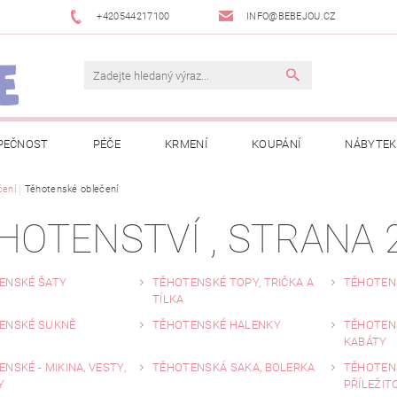
+420544217100
INFO@BEBEJOU.CZ
PEČNOST
PÉČE
KRMENÍ
KOUPÁNÍ
NÁBYTEK
 VÝSTAVY
čení
Těhotenské oblečení
JAK SPRÁVNĚ ÚRČIT VELIKOST
JAK KOUPIT KOL
HOTENSTVÍ
, STRANA 
 TRŽEB EET
INFORMACE O ZPRACOVÁNÍ OSOBNÍCH ÚDAJŮ
NEWSLETTERY
ODSTOUPENÍ OD SMLOUVY
MOJE OB
ENSKÉ ŠATY
TĚHOTENSKÉ TOPY, TRIČKA A
TĚHOTEN
TÍLKA
ENSKÉ SUKNĚ
TĚHOTENSKÉ HALENKY
TĚHOTEN
KABÁTY
NSKÉ - MIKINA, VESTY,
TĚHOTENSKÁ SAKA, BOLERKA
TĚHOTEN
Y
PŘÍLEŽIT