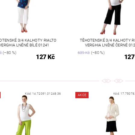
OTENSKÉ 3/4 KALHOTY RIALTO
TĚHOTENSKÉ 3/4 KALHOTY R
VERGHIA LNĚNÉ BÍLÉ 01241
VERGHIA LNĚNÉ ČERNÉ 01
č
(–80 %)
639 Kč
(–80 %)
127 Kč
127
Kód:
14.72091.01248.36
Kód:
17.75078
AKCE