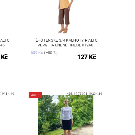
IALTO
TĚHOTENSKÉ 3/4 KALHOTY RIALTO
245
VERGHIA LNĚNÉ HNĚDÉ 01246
639 Kč
(–80 %)
 Kč
127 Kč
.19134.40
Kód:
17.75078.19234.36
AKCE