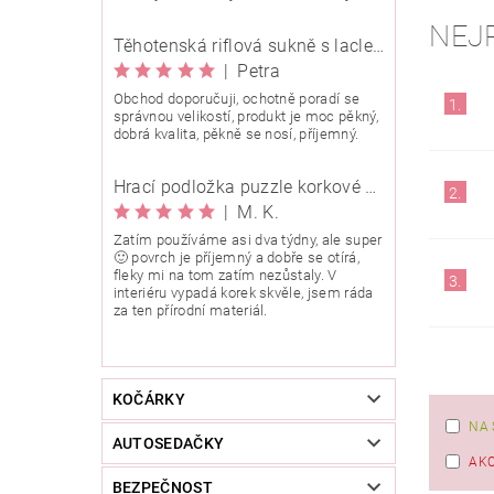
NEJ
Těhotenská riflová sukně s laclem Rialto Wingles 01753
|
Petra
Obchod doporučuji, ochotně poradí se
1.
správnou velikostí, produkt je moc pěkný,
dobrá kvalita, pěkně se nosí, příjemný.
Hrací podložka puzzle korkové 90x90 cm
2.
|
M. K.
Zatím používáme asi dva týdny, ale super
🙂 povrch je příjemný a dobře se otírá,
fleky mi na tom zatím nezůstaly. V
3.
interiéru vypadá korek skvěle, jsem ráda
za ten přírodní materiál.
KOČÁRKY
NA 
AUTOSEDAČKY
AK
BEZPEČNOST