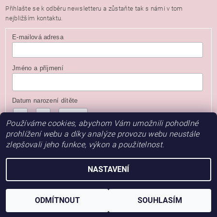
Přihlašte se k odběru newsletteru a zůstaňte tak s námi v tom
nejbližším kontaktu.
E-mailová adresa
Jméno a příjmení
Datum narození dítěte
/
/
( dd / mm / rrrr )
Používáme cookies, abychom Vám umožnili pohodlné
prohlížení webu a díky analýze provozu webu neustále
zlepšovali jeho funkce, výkon a použitelnost.
NASTAVENÍ
2026 © Baby Store, všechna práva vyhrazena
Vytvořil Shoptet
ODMÍTNOUT
SOUHLASÍM