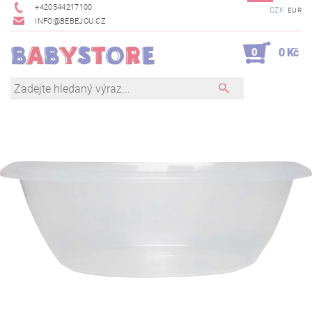
+420544217100
CZK
EUR
INFO@BEBEJOU.CZ
0
0 Kč