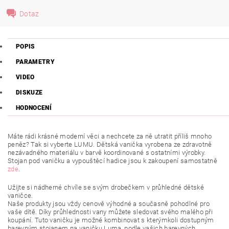
Dotaz
POPIS
PARAMETRY
VIDEO
DISKUZE
HODNOCENÍ
Máte rádi krásné moderní věci a nechcete za ně utratit příliš mnoho
peněz? Tak si vyberte LUMU. Dětská vanička vyrobena ze zdravotně
nezávadného materiálu v barvě koordinované s ostatními výrobky.
Stojan pod vaničku a vypouštěcí hadice jsou k zakoupení samostatně
zde
.
Užijte si nádherné chvíle se svým drobečkem v průhledné dětské
vaničce.
Naše produkty jsou vždy cenově výhodné a současně pohodlné pro
vaše dítě. Díky průhlednosti vany můžete sledovat svého malého při
koupání. Tuto vaničku je možné kombinovat s kterýmkoli dostupným
barevným stojanem na vaničku Luma, podle vašich barevných