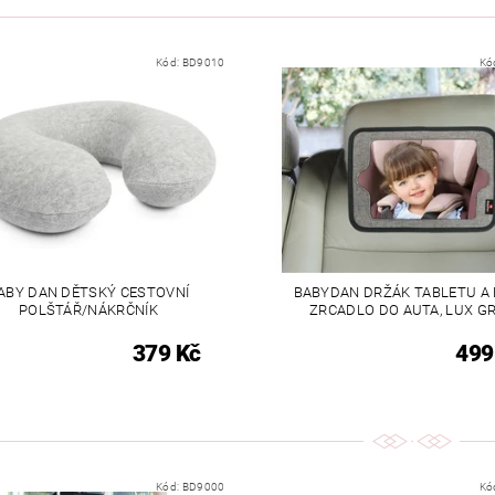
Kód:
BD9010
Kó
ABY DAN DĚTSKÝ CESTOVNÍ
BABYDAN DRŽÁK TABLETU A
POLŠTÁŘ/NÁKRČNÍK
ZRCADLO DO AUTA, LUX G
379 Kč
499
Kód:
BD9000
Kó