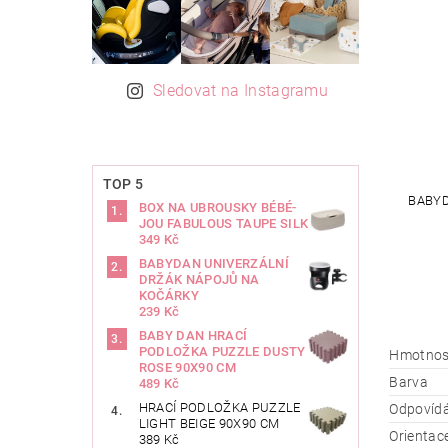
Sledovat na Instagramu
TOP 5
BABYD
BOX NA UBROUSKY BÉBÉ-
JOU FABULOUS TAUPE SILK
349 Kč
BABYDAN UNIVERZÁLNÍ
DRŽÁK NÁPOJŮ NA
KOČÁRKY
239 Kč
BABY DAN HRACÍ
PODLOŽKA PUZZLE DUSTY
Hmotnos
ROSE 90X90 CM
Barva
489 Kč
HRACÍ PODLOŽKA PUZZLE
Odpovíd
LIGHT BEIGE 90X90 CM
Orientac
389 Kč