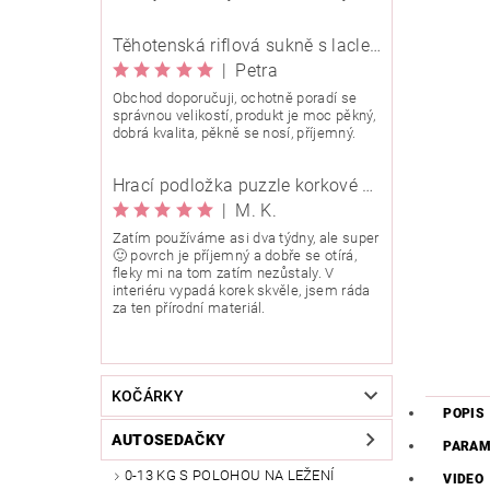
Těhotenská riflová sukně s laclem Rialto Wingles 01753
|
Petra
Obchod doporučuji, ochotně poradí se
správnou velikostí, produkt je moc pěkný,
dobrá kvalita, pěkně se nosí, příjemný.
Hrací podložka puzzle korkové 90x90 cm
|
M. K.
Zatím používáme asi dva týdny, ale super
🙂 povrch je příjemný a dobře se otírá,
fleky mi na tom zatím nezůstaly. V
interiéru vypadá korek skvěle, jsem ráda
za ten přírodní materiál.
KOČÁRKY
POPIS
AUTOSEDAČKY
PARAM
0-13 KG S POLOHOU NA LEŽENÍ
VIDEO