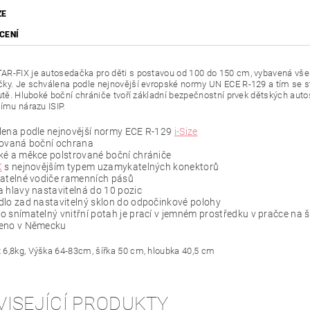
ZE
CENÍ
R-FIX je autosedačka pro děti s postavou od 100 do 150 cm, vybavená vše
ky.
J
e schválena podle nejnovější evropské normy UN ECE R-129 a tím se s
utě.
Hluboké boční chrániče tvoří základní bezpečnostní prvek dětských au
nímu nárazu ISIP.
lena podle nejnovější normy ECE R-129
i-Size
rovaná boční ochrana
ké a měkce polstrované boční chrániče
X
s nejnovějším typem uzamykatelných konektorů
ratelné vodiče ramenních pásů
 hlavy nastavitelná do 10 pozic
lo zad nastavitelný sklon do odpočinkové polohy
 snímatelný vnitřní potah je prací v jemném prostředku v pračce na š
eno v Německu
6,8kg, Výška 64-83cm, šířka 50 cm, hloubka 40,5 cm
VISEJÍCÍ PRODUKTY