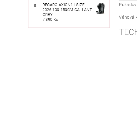
Požadova
RECARO AXION1 I-SIZE
2026 100-150CM GALLANT
GREY
Váhová k
7 390 Kč
TEC