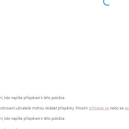
í, kdo napíše příspěvek k této položce.
istrovaní uživatelé mohou vkládat příspěvky. Prosím
přihlaste se
nebo se
re
í, kdo napíše příspěvek k této položce.