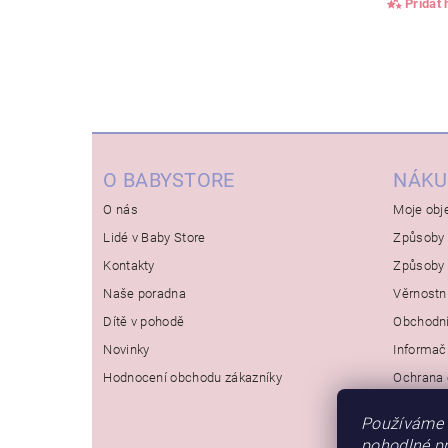
Přidat
O BABYSTORE
NÁKU
O nás
Moje obj
Lidé v Baby Store
Způsoby 
Kontakty
Způsoby 
Naše poradna
Věrnostn
Dítě v pohodě
Obchodn
Novinky
Informač
Hodnocení obchodu zákazníky
Ochrana 
Používáme 
pohodlné pr