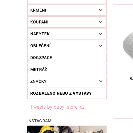
KRMENÍ
KOUPÁNÍ
NÁBYTEK
OBLEČENÍ
DOGSPACE
METRÁŽ
B
ZNAČKY
ROZBALENO NEBO Z VÝSTAVY
Tweets by baby_store_cz
INSTAGRAM