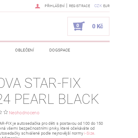
|
CZK
PŘIHLÁŠENÍ
REGISTRACE
EUR
0
0 Kč
OBLEČENÍ
DOGSPACE
EKCI Z BÉBÉ-JOU
OVA STAR-FIX
NAPIŠTE NÁM
KONTAKTY
24 PEARL BLACK
JEDNÁVKA
Neohodnoceno
R-FIX je autosedačka pro děti s postavou od 100 do 150
ená všemi bezpečnostními prvky, které očekáváte od
utosedačky schválené podle nejnovější normy
i-Size
.