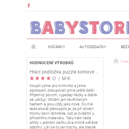
KOČÁRKY
AUTOSEDAČKY
BEZ
METRÁŽ
ZNAČKY
ROZBALENO NEBO Z
Auto
HODNOCENÍ VÝROBKŮ
Hrací podložka puzzle korkové 120x120cm
OBCHODNÍ PODMÍNKY
INFORMACE O EVIDENCI
|
M K
Koupili jsme pro miminko a jsme
spokojení, dokupovali jsme ještě další.
O NÁS
KARIERA
KLUB BABYSTORE
Příjemný povrch, vypadají hezky a dobře
se udržují. Otírám jen navlhčeným
hadrem a jsou vždy jako nové. Co mě
teda akorát překvapilo je, že při stírání
trochu barví dohněda, což je zvláštní u
přírodního materiálu. Taky nám teda
přišly v jednom balíku dva mírně odlišné
odstíny. Liší se to jen trochu, ale stejně.