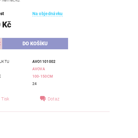
v Německu.
st
Na objednávku
 Kč
UKTU
AVO1101002
AVOVA
E
100-150CM
24
Tisk
Dotaz