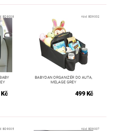
d:
BD9008
Kód:
BD9002
 BABY
BABYDAN ORGANIZÉR DO AUTA,
REY
MELAGE GREY
 Kč
499 Kč
d:
BD9005
Kód:
BD9007