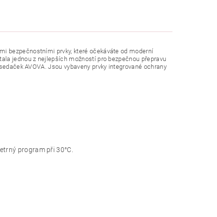
mi bezpečnostními prvky, které očekáváte od moderní
tala jednou z nejlepších možností pro bezpečnou přepravu
tosedaček AVOVA.
Jsou vybaveny prvky integrované ochrany
etrný program při 30°C.