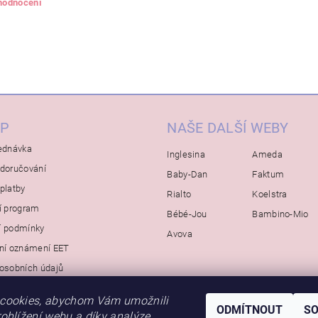
 hodnocení
P
NAŠE DALŠÍ WEBY
ednávka
Inglesina
Ameda
doručování
Baby-Dan
Faktum
platby
Rialto
Koelstra
í program
Bébé-Jou
Bambino-Mio
í podmínky
Avova
ní oznámení EET
osobních údajů
cookies, abychom Vám umožnili
ODMÍTNOUT
S
ohlížení webu a díky analýze