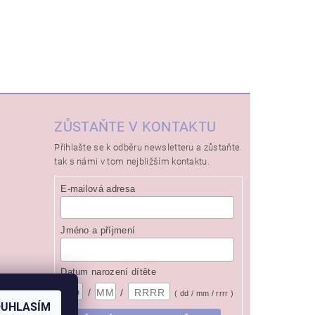
ZŮSTAŇTE V KONTAKTU
Přihlašte se k odběru newsletteru a zůstaňte
tak s námi v tom nejbližším kontaktu.
E-mailová adresa
Jméno a příjmení
Datum narození dítěte
/
/
( dd / mm / rrrr )
OUHLASÍM