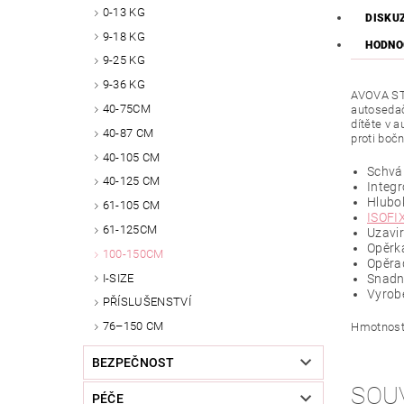
0-13 KG
DISKU
9-18 KG
HODNO
9-25 KG
9-36 KG
AVOVA STA
40-75CM
autosedač
dítěte v a
40-87 CM
proti boč
40-105 CM
Schvá
40-125 CM
Integ
Hlubo
61-105 CM
ISOFI
61-125CM
Uzavi
Opěrka
100-150CM
Opěrad
I-SIZE
Snadno
Vyrob
PŘÍSLUŠENSTVÍ
76–150 CM
Hmotnost 
BEZPEČNOST
SOU
PÉČE