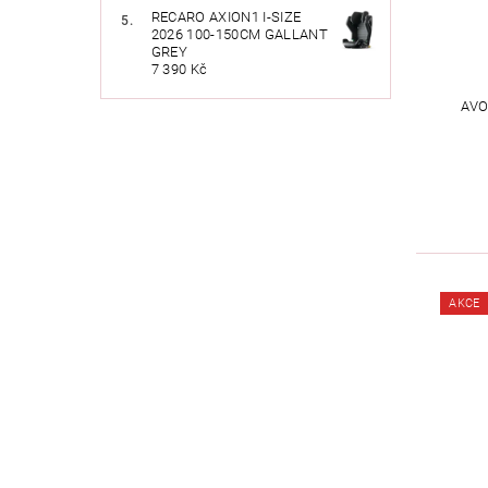
RECARO AXION1 I-SIZE
2026 100-150CM GALLANT
GREY
7 390 Kč
AVO
AKCE