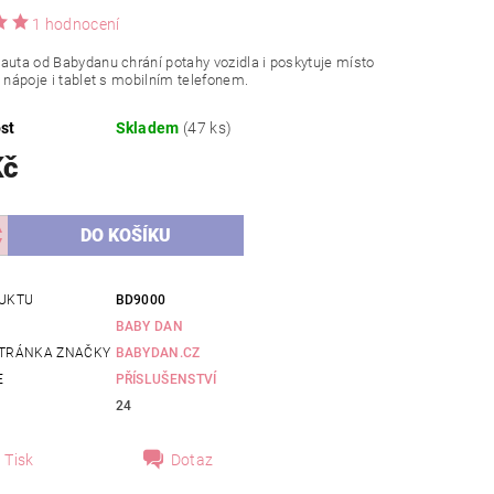
1 hodnocení
auta od Babydanu chrání potahy vozidla i poskytuje místo
, nápoje i tablet s mobilním telefonem.
st
Skladem
(47 ks)
Kč
UKTU
BD9000
BABY DAN
TRÁNKA ZNAČKY
BABYDAN.CZ
E
PŘÍSLUŠENSTVÍ
24
Tisk
Dotaz