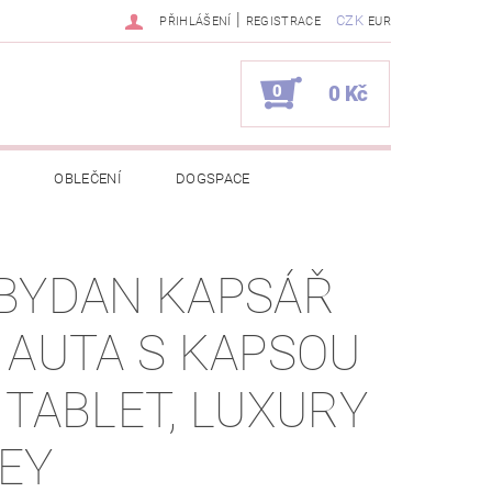
|
CZK
PŘIHLÁŠENÍ
REGISTRACE
EUR
0
0 Kč
OBLEČENÍ
DOGSPACE
EKCI Z BÉBÉ-JOU
BYDAN KAPSÁŘ
NAPIŠTE NÁM
KONTAKTY
 AUTA S KAPSOU
JEDNÁVKA
 TABLET, LUXURY
EY