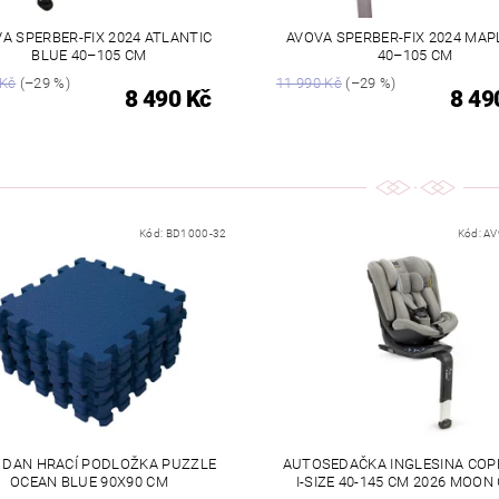
A SPERBER-FIX 2024 ATLANTIC
AVOVA SPERBER-FIX 2024 MAP
BLUE 40–105 CM
40–105 CM
 Kč
(–29 %)
11 990 Kč
(–29 %)
8 490 Kč
8 49
Kód:
BD1000-32
Kód:
AV
 DAN HRACÍ PODLOŽKA PUZZLE
AUTOSEDAČKA INGLESINA COP
OCEAN BLUE 90X90 CM
I-SIZE 40-145 CM 2026 MOON