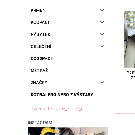
KRMENÍ
KOUPÁNÍ
NÁBYTEK
OBLEČENÍ
DOGSPACE
METRÁŽ
BAB
Z
ZNAČKY
ROZBALENO NEBO Z VÝSTAVY
Tweets by baby_store_cz
INSTAGRAM