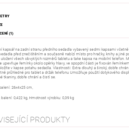
ETRY
ZE
ENÍ (1)
ní kapsář na zadní stranu předního sedadla vybavený sedmi kapsami včetně 
sedadla před znečištěním a současně nabízí místo pro hračky, knihy a jiné p
 uložení všech obvyklých rozměrů tabletu a take kapsa na mobilní telefon. Ma
e upevňuje řemínky okolo opěrky hlavy, ve spopdní části je fixován řemínkem
 uložíte v kapse potahu sedadla. Vlastnosti: Extra dlouhý a široký, dobře ch
tně průhledné pro tablet a držák telefonu Umožňuje použití dotykového disp
 tkaniny, dobře chrání a čistí se.
alení: 26x4x25 cm,
balení: 0,422 kg, Hmotnost výrobku: 0,39 kg
VISEJÍCÍ PRODUKTY