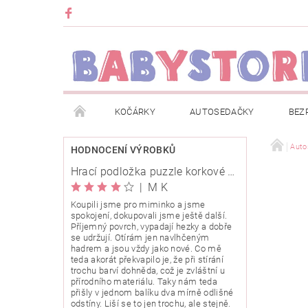
KOČÁRKY
AUTOSEDAČKY
BEZ
METRÁŽ
ZNAČKY
ROZBALENO NEBO Z
Auto
HODNOCENÍ VÝROBKŮ
Hrací podložka puzzle korkové 120x120cm
OBCHODNÍ PODMÍNKY
INFORMACE O EVIDENCI
|
M K
Koupili jsme pro miminko a jsme
spokojení, dokupovali jsme ještě další.
O NÁS
KARIERA
KLUB BABYSTORE
Příjemný povrch, vypadají hezky a dobře
se udržují. Otírám jen navlhčeným
hadrem a jsou vždy jako nové. Co mě
teda akorát překvapilo je, že při stírání
trochu barví dohněda, což je zvláštní u
přírodního materiálu. Taky nám teda
přišly v jednom balíku dva mírně odlišné
odstíny. Liší se to jen trochu, ale stejně.