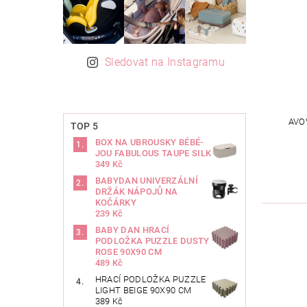
Sledovat na Instagramu
AVO
TOP 5
BOX NA UBROUSKY BÉBÉ-
JOU FABULOUS TAUPE SILK
349 Kč
BABYDAN UNIVERZÁLNÍ
DRŽÁK NÁPOJŮ NA
KOČÁRKY
239 Kč
BABY DAN HRACÍ
PODLOŽKA PUZZLE DUSTY
ROSE 90X90 CM
489 Kč
HRACÍ PODLOŽKA PUZZLE
LIGHT BEIGE 90X90 CM
389 Kč