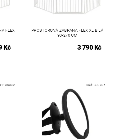
A FLEX
PROSTOROVÁ ZÁBRANA FLEX XL BÍLÁ
90-270 CM
9 Kč
3 790 Kč
O1105002
Kód:
BD9005