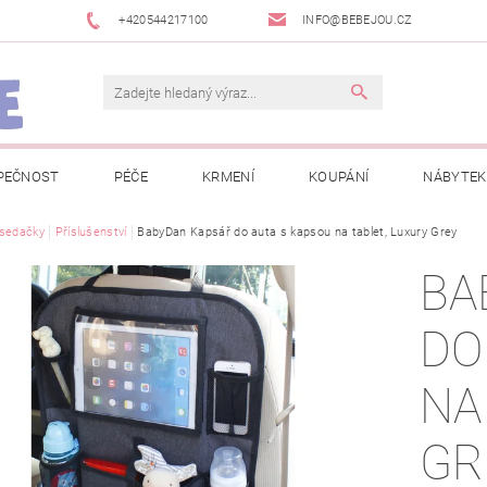
+420544217100
INFO@BEBEJOU.CZ
PEČNOST
PÉČE
KRMENÍ
KOUPÁNÍ
NÁBYTEK
 VÝSTAVY
sedačky
Příslušenství
JAK SPRÁVNĚ ÚRČIT VELIKOST
BabyDan Kapsář do auta s kapsou na tablet, Luxury Grey
JAK KOUPIT KOL
BA
 TRŽEB EET
INFORMACE O ZPRACOVÁNÍ OSOBNÍCH ÚDAJŮ
DO
NEWSLETTERY
ODSTOUPENÍ OD SMLOUVY
MOJE OB
NA
GR