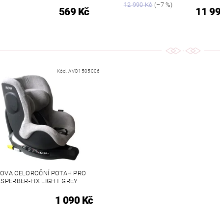
12 990 Kč
(–7 %)
569 Kč
11 9
Kód:
AVO1505006
OVA CELOROČNÍ POTAH PRO
SPERBER-FIX LIGHT GREY
1 090 Kč