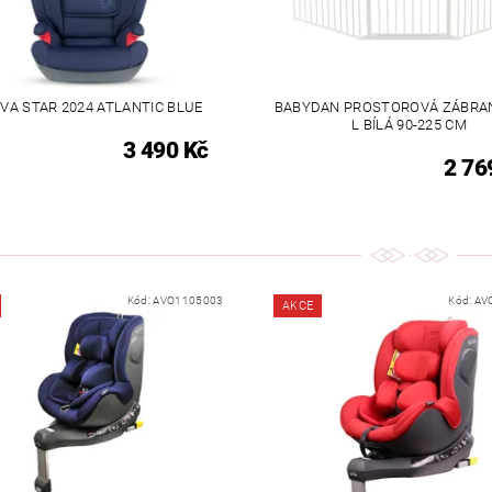
VA STAR 2024 ATLANTIC BLUE
BABYDAN PROSTOROVÁ ZÁBRAN
L BÍLÁ 90-225 CM
3 490 Kč
2 76
Kód:
AVO1105003
Kód:
AV
AKCE