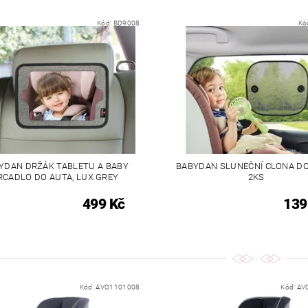
Kód:
BD9008
Kó
YDAN DRŽÁK TABLETU A BABY
BABYDAN SLUNEČNÍ CLONA DO
RCADLO DO AUTA, LUX GREY
2KS
499 Kč
139
Kód:
AVO1101008
Kód:
AV