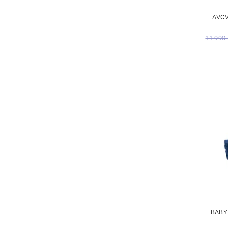
AVOV
11 990
BABY