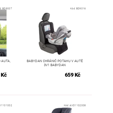
d:
BD9007
Kód:
BD9016
 AUTA,
BABYDAN CHRÁNIČ POTAHU V AUTĚ
3V1 BABYDAN
 Kč
659 Kč
O1101002
Kód:
AVO1102008