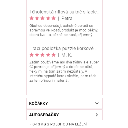
Těhotenská riflová sukně s laclem Rialto Wingles 01753
|
Petra
Obchod doporučuji, ochotně poradí se
správnou velikostí, produkt je moc pěkný,
dobrá kvalita, pěkně se nosí, příjemný.
Hrací podložka puzzle korkové 90x90 cm
|
M. K.
Zatím používáme asi dva týdny, ale super
🙂 povrch je příjemný a dobře se otírá,
fleky mi na tom zatím nezůstaly. V
interiéru vypadá korek skvěle, jsem ráda
za ten přírodní materiál.
KOČÁRKY
AUTOSEDAČKY
0-13 KG S POLOHOU NA LEŽENÍ