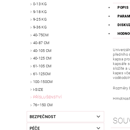
0-13 KG
POPIS
9-18 KG
PARAM
9-25 KG
DISKU
9-36 KG
HODNOC
40-75CM
40-87 CM
Univerzál
40-105 CM
předního 
40-125 CM
kapsa pro
kapsáře s
61-105 CM
složíte a
kapes vče
61-125CM
voděodolné
100-150CM
Rozměry b
I-SIZE
PŘÍSLUŠENSTVÍ
Hmotnost 
76–150 CM
BEZPEČNOST
SOU
PÉČE