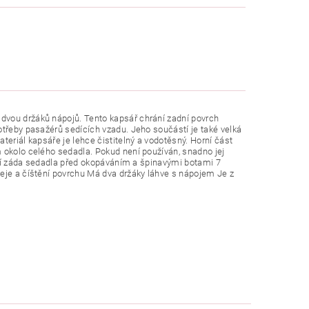
dvou držáků nápojů. Tento kapsář chrání zadní povrch
otřeby pasažérů sedících vzadu. Jeho součástí je také velká
teriál kapsáře je lehce čistitelný a vodotěsný. Horní část
 okolo celého sedadla. Pokud není používán, snadno jej
rání záda sedadla před okopáváním a špinavými botami 7
leje a číštění povrchu Má dva držáky láhve s nápojem Je z