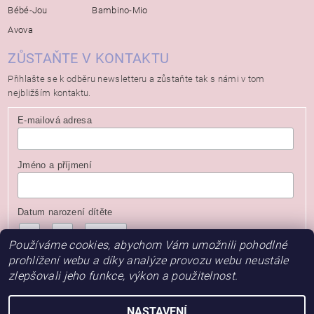
Bébé-Jou
Bambino-Mio
Avova
ZŮSTAŇTE V KONTAKTU
Přihlašte se k odběru newsletteru a zůstaňte tak s námi v tom
nejbližším kontaktu.
E-mailová adresa
Jméno a příjmení
Datum narození dítěte
/
/
( dd / mm / rrrr )
Používáme cookies, abychom Vám umožnili pohodlné
prohlížení webu a díky analýze provozu webu neustále
zlepšovali jeho funkce, výkon a použitelnost.
NASTAVENÍ