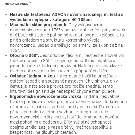
novorozence."
Nezávisle testována ADAC v novém,
náročnějším, testu s
výsledkem nejlepší v kategorii 40-105cm
.
Maximální sklon pro pohodlí.
Díky vylepšenému
maximálnímu sklonu 175° v poloze proti směru jízdy se vaše
dítě bude cítit stejně pohodlně jako při spaní v kolébce, a to
plně s ohledem na strukturu kosterního vývoje
novorozenců. Sedadlo směřující po směru lze sklonit až na
135°.
Otočná o 360°.
Jednoduché, flexibilní, bezpečné. Inovativní
funkce otáčení o 360° umožňuje pohodlnou instalaci a
jednoduché každodenní používaní. Natočením sedačky ke
dveřím auta se usnadní usazení a připoutání dítěte.
Ovládaní jednou rukou.
Integrované tlačítko umožňuje
otáčení sedadla a současně nastavení úhlu sklonu, díky
čemuž je instalace a provoz pro rodiče snadná. Tento
intuitivní design snižuje nebezpečí chybné manipulace.
Ergonomická novorozenecká vložka.
Třídílná, hedvábně
hladka prémiová vložka pro novorozence nabízí dodatečnou
ochranu a maximální pohodlí pro ty nejmenší. Paměťová
pěna s pomalou zpětnou vazbou je integrována do
novorozenecké vložky, což vytváří dokonalou rovnováhu
mezi pohodlím a podporou. Díky své silné schopnosti
obejmout tělo, zažije vaše dítě výjimečnou stabilitu a
bezpečnost i na dlouhých cestách.