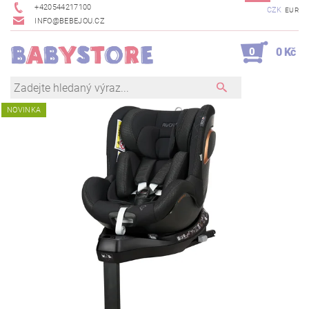
+420544217100
CZK
EUR
INFO@BEBEJOU.CZ
0
0 Kč
NOVINKA