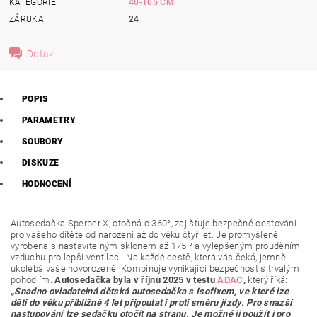
KATEGORIE
40-105 CM
ZÁRUKA
24
Dotaz
POPIS
PARAMETRY
SOUBORY
DISKUZE
HODNOCENÍ
Autosedačka Sperber X, otočná o 360°, zajišťuje bezpečné cestování
pro vašeho dítěte od narození až do věku čtyř let. Je promyšleně
vyrobena s nastavitelným sklonem až 175 ° a vylepšeným prouděním
vzduchu pro lepší ventilaci. Na každé cestě, která vás čeká, jemně
ukolébá vaše novorozeně. Kombinuje vynikající bezpečnost s trvalým
pohodlím.
Autosedačka byla v říjnu 2025 v testu
ADAC
,
který říká:
„Snadno ovladatelná dětská autosedačka s Isofixem, ve které lze
děti do věku přibližně 4 let připoutat i proti směru jízdy. Pro snazší
nastupování lze sedačku otočit na stranu. Je možné ji použít i pro