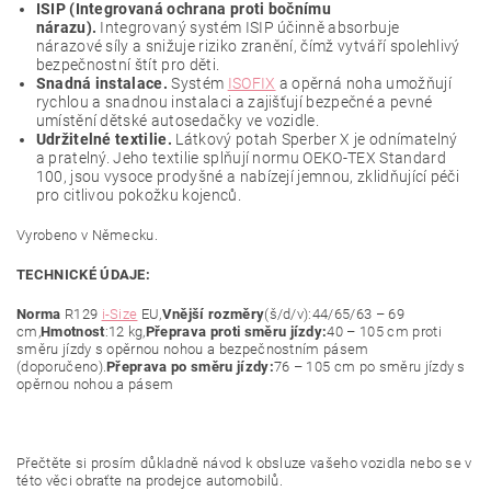
ISIP (Integrovaná ochrana proti bočnímu
nárazu).
Integrovaný systém ISIP účinně absorbuje
nárazové síly a snižuje riziko zranění, čímž vytváří spolehlivý
bezpečnostní štít pro děti.
Snadná instalace.
Systém
ISOFIX
a opěrná noha umožňují
rychlou a snadnou instalaci a zajišťují bezpečné a pevné
umístění dětské autosedačky ve vozidle.
Udržitelné textilie.
Látkový potah Sperber X je odnímatelný
a pratelný. Jeho textilie splňují normu OEKO-TEX Standard
100, jsou vysoce prodyšné a nabízejí jemnou, zklidňující péči
pro citlivou pokožku kojenců.
Vyrobeno v Německu.
TECHNICKÉ ÚDAJE:
Norma
R129
i-Size
EU,
Vnější rozměry
(š/d/v):44/65/63 – 69
cm,
Hmotnost
:12 kg,
Přeprava proti směru jízdy:
40 – 105 cm proti
směru jízdy s opěrnou nohou a bezpečnostním pásem
(doporučeno).
Přeprava po směru jízdy:
76 – 105 cm po směru jízdy s
opěrnou nohou a pásem
Přečtěte si prosím důkladně návod k obsluze vašeho vozidla nebo se v
této věci obraťte na prodejce automobilů.