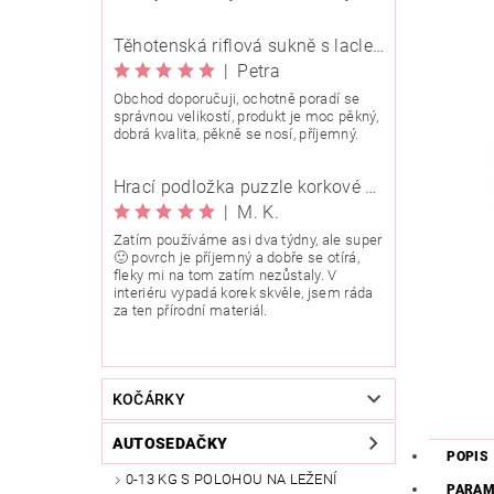
Těhotenská riflová sukně s laclem Rialto Wingles 01753
|
Petra
Obchod doporučuji, ochotně poradí se
správnou velikostí, produkt je moc pěkný,
dobrá kvalita, pěkně se nosí, příjemný.
Hrací podložka puzzle korkové 90x90 cm
|
M. K.
Zatím používáme asi dva týdny, ale super
🙂 povrch je příjemný a dobře se otírá,
fleky mi na tom zatím nezůstaly. V
interiéru vypadá korek skvěle, jsem ráda
za ten přírodní materiál.
KOČÁRKY
AUTOSEDAČKY
POPIS
0-13 KG S POLOHOU NA LEŽENÍ
PARAM