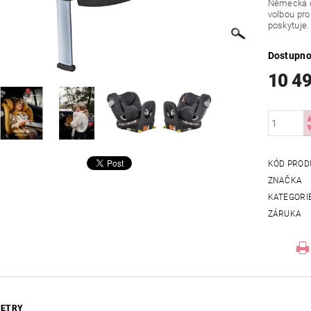
Německá 
volbou pro
poskytuje.
Dostupno
10 4
KÓD PROD
ZNAČKA
KATEGORI
ZÁRUKA
ETRY