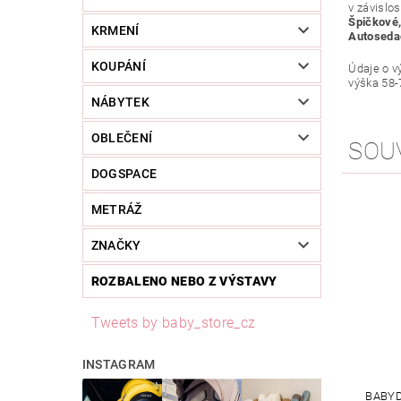
v závislo
Špičkové,
KRMENÍ
Autoseda
KOUPÁNÍ
Údaje o v
výška 58
NÁBYTEK
OBLEČENÍ
SOU
DOGSPACE
METRÁŽ
ZNAČKY
ROZBALENO NEBO Z VÝSTAVY
Tweets by baby_store_cz
INSTAGRAM
BABYD