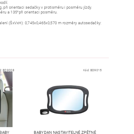
odlí.
, při orientaci sedačky v protisměru i posměru jízdy.
směru a 135°při orientaci posměru.
balení (ŠxVxH): 0,745x0,465x0,570 m rozměry autosedačky:
d:
BD9008
Kód:
BD9015
 BABY
BABYDAN NASTAVITELNÉ ZPĚTNÉ