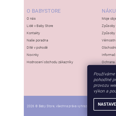
O BABYSTORE
NÁKU
O nás
Moje obj
Lidé v Baby Store
Způsoby 
Kontakty
Způsoby 
Naše poradna
Věrnostn
Dítě v pohodě
Obchodn
Novinky
Informač
Hodnocení obchodu zákazníky
Ochrana 
Používáme 
pohodlné pr
provozu web
výkon a pou
NASTAVE
2026 © Baby Store, všechna práva vyhrazena