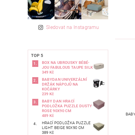
Sledovat na Instagramu
TOP 5
BOX NA UBROUSKY BÉBÉ-
JOU FABULOUS TAUPE SILK
349 Kč
BABYDAN UNIVERZÁLNÍ
DRŽÁK NÁPOJŮ NA
KOČÁRKY
239 Kč
BABY DAN HRACÍ
PODLOŽKA PUZZLE DUSTY
ROSE 90X90 CM
BABY
489 Kč
HRACÍ PODLOŽKA PUZZLE
LIGHT BEIGE 90X90 CM
389 Kč