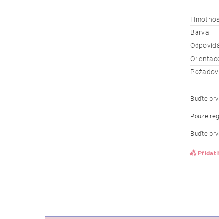
Hmotnos
Barva
Odpovíd
Orientac
Požadova
Buďte prvn
Pouze reg
Buďte prvn
Přidat