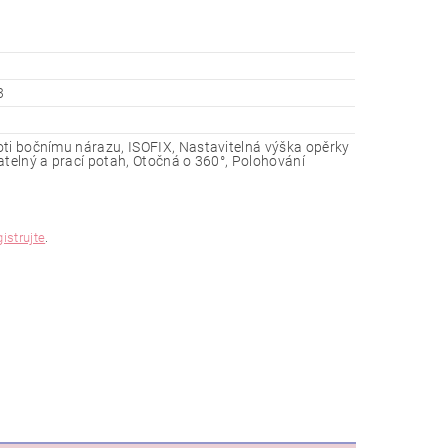
3
ti bočnímu nárazu, ISOFIX, Nastavitelná výška opěrky
atelný a prací potah, Otočná o 360°, Polohování
gistrujte
.