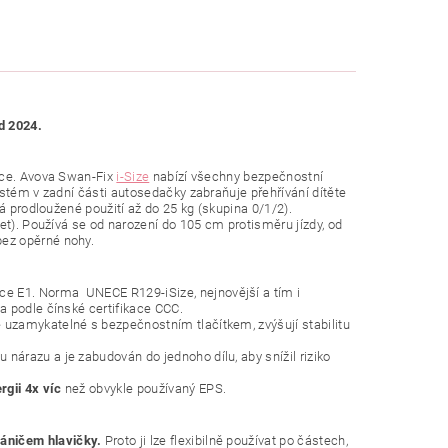
d 2024.
tace. Avova Swan-Fix
i-Size
nabízí všechny bezpečnostní
systém v zadní části autosedačky zabraňuje přehřívání dítěte
á prodloužené použití až do 25 kg (skupina 0/1/2).
et). Používá se od narození do 105 cm protisměru jízdy, od
bez opěrné nohy.
ace E1. Norma UNECE R129-iSize, nejnovější a tím i
a podle čínské certifikace CCC.
ě uzamykatelné s bezpečnostním tlačítkem, zvýšují stabilitu
 nárazu a je zabudován do jednoho dílu, aby snížil riziko
rgii 4x víc
než obvykle používaný EPS.
áničem hlavičky.
Proto ji lze flexibilně používat po částech,