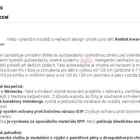
ZE
CENÍ
Vitěz v prestižní soutěži o nejhezčí design výrobku pro děti
Reddot Awar
ení usnadňuje umístění dítěte do autosedačky i pohodlnou změnu její orien
erní hybridní autosedačky, včetně systému
ISOFIX
. Inteligentní ventilační 
větší pohodlí při delších jízdách. Tato autosedačka je vhodná od narození a m
ka Swan-Fix i-Size je schválena pro děti s výškou 40-125 cm (přibližně 0-7 l
05 po směru s vnitřními pásy a od 100 do 125 cm posměru s pásy vozidla 
ě bezpečná:
 v Německu.
Také schválení včetně testování proběhlo v Německu, certifik
ější z hlediska bezpečnosti. Z důvodu exportu do Číny je současně schválen
é konektory Holmbergs
, rychlá a jednoduchá instalace do vozidla, samočin
ost.
 systém ochrany proti bočnímu nárazu ISIP.
Zvyšuje ochranu proti bočnímu
talaci.
ačka
je vyrobena ze speciálního materiálu EPP
, který
pohlcuje kinetickou ene
ě pohodlná:
ecká vložka je modulární s výplní z paměťové pěny a dvoupolohovým chr