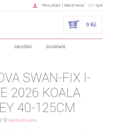
|
CZK
PŘIHLÁŠENÍ
REGISTRACE
EUR
0
0 Kč
OBLEČENÍ
DOGSPACE
EKCI Z BÉBÉ-JOU
OVA SWAN-FIX I-
NAPIŠTE NÁM
KONTAKTY
ZE 2026 KOALA
JEDNÁVKA
EY 40-125CM
Neohodnoceno