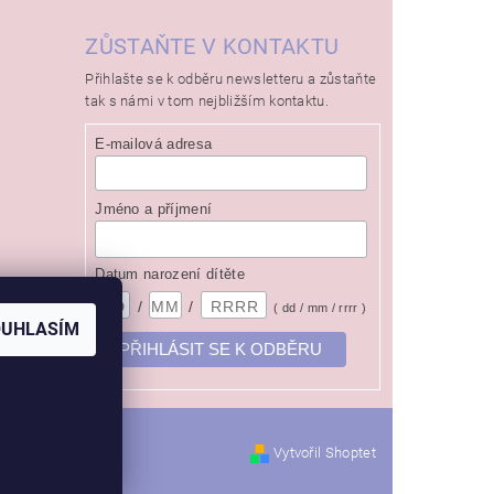
ZŮSTAŇTE V KONTAKTU
Přihlašte se k odběru newsletteru a zůstaňte
tak s námi v tom nejbližším kontaktu.
E-mailová adresa
Jméno a příjmení
Datum narození dítěte
/
/
( dd / mm / rrrr )
OUHLASÍM
Vytvořil Shoptet