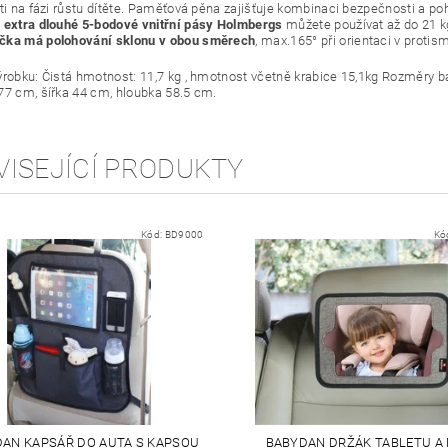
sti na fázi růstu dítěte. Paměťová pěna zajišťuje kombinaci bezpečnosti a poh
 extra dlouhé 5-bodové vnitřní pásy Holmbergs
můžete používat až do 21 kg
čka má polohování sklonu v obou směrech
, max.165° při orientaci v proti
ýrobku: Čistá hmotnost: 11,7 kg , hmotnost včetně krabice 15,1kg Rozměry 
-77 cm, šířka 44 cm, hloubka 58.5 cm.
VISEJÍCÍ PRODUKTY
Kód:
BD9000
Kó
AN KAPSÁŘ DO AUTA S KAPSOU
BABYDAN DRŽÁK TABLETU A