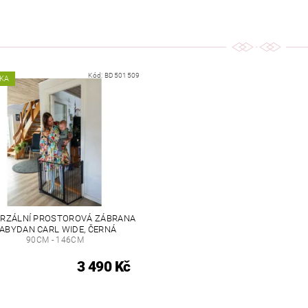
Kód:
BD501509
KA
ERZÁLNÍ PROSTOROVÁ ZÁBRANA
ABYDAN CARL WIDE, ČERNÁ
90CM - 146CM
3 490 Kč