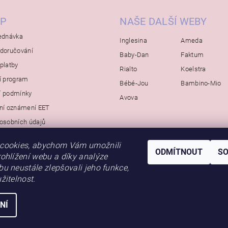
P
NAŠE DALŠÍ WEBY
ednávka
Inglesina
Ameda
doručování
Baby-Dan
Faktum
platby
Rialto
Koelstra
í program
Bébé-Jou
Bambino-Mio
í podmínky
Avova
ní oznámení EET
osobních údajů
cookies, abychom Vám umožnili
ODMÍTNOUT
S
ohlížení webu a díky analýze
u neustále zlepšovali jeho funkce,
žitelnost.
NÍ