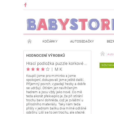
KOČÁRKY
AUTOSEDAČKY
BEZ
METRÁŽ
ZNAČKY
ROZBALENO NEBO Z
Auto
HODNOCENÍ VÝROBKŮ
Hrací podložka puzzle korkové 120x120cm
NOVINK
OBCHODNÍ PODMÍNKY
INFORMACE O EVIDENCI
|
M K
Koupili jsme pro miminko a jsme
spokojení, dokupovali jsme ještě další.
O NÁS
KARIERA
KLUB BABYSTORE
Příjemný povrch, vypadají hezky a dobře
se udržují. Otírám jen navlhčeným
hadrem a jsou vždy jako nové. Co mě
teda akorát překvapilo je, že při stírání
trochu barví dohněda, což je zvláštní u
přírodního materiálu. Taky nám teda
přišly v jednom balíku dva mírně odlišné
odstíny. Liší se to jen trochu, ale stejně.