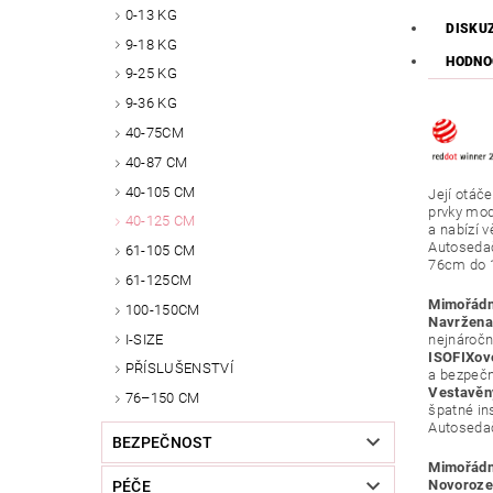
0-13 KG
DISKU
9-18 KG
HODNO
9-25 KG
9-36 KG
40-75CM
40-87 CM
40-105 CM
Její otáč
prvky mod
40-125 CM
a nabízí 
Autosedač
61-105 CM
76cm do 1
61-125CM
Mimořádn
100-150CM
Navržena
I-SIZE
nejnáročn
ISOFIXov
PŘÍSLUŠENSTVÍ
a bezpečn
Vestavěný
76–150 CM
špatné ins
Autosed
BEZPEČNOST
Mimořádn
Novorozen
PÉČE