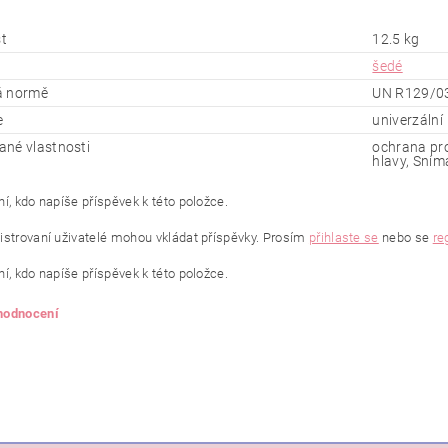
t
12.5 kg
šedé
á normě
UN R129/0
e
univerzální
né vlastnosti
ochrana pro
hlavy, Sním
í, kdo napíše příspěvek k této položce.
istrovaní uživatelé mohou vkládat příspěvky. Prosím
přihlaste se
nebo se
re
í, kdo napíše příspěvek k této položce.
 hodnocení