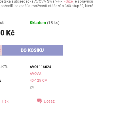
dětská autosedačka AVOVA Swan-Fix
i-Size
je správnou
 pohodlí, bezpečí a možnosti otáčení o 360 stupňů, které
st
Skladem
(18 ks)
90 Kč
UKTU
AVO1116024
AVOVA
E
40-125 CM
24
Tisk
Dotaz