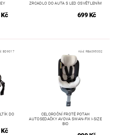
REY
ZRCADLO DO AUTA S LED OSVĚTLENÍM
 Kč
699 Kč
d:
BD9017
Kód:
RBA095002
LTÍK DO
CELOROČNÍ FROTÉ POTAH
AUTOSEDAČKY AVOVA SWAN-FIX I-SIZE
BIO
 Kč