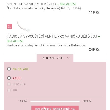
ŠPUNT DO VANIČKY BÉBÉ-JOU
–
SKLADEM
Špunt do normální vaničky Bébé-jou(B6256/B4256)
119 Kč
3.
HADICE A VYPOUŠTĚCÍ VENTIL PRO VANIČKU BÉBÉ-JOU
–
SKLADEM
Hadice a výpustný ventil k normální vaničce Bébé-Jou.
249 Kč
ZOBRAZIT VÍCE
NA SKLADĚ
AKCE
NOVINKA
TIP
119
Kč
999
Kč
POLOŽEK K ZOBRAZENÍ:
14