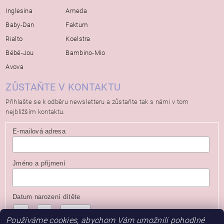
Inglesina
Ameda
Baby-Dan
Faktum
Rialto
Koelstra
Bébé-Jou
Bambino-Mio
Avova
ZŮSTAŇTE V KONTAKTU
Přihlašte se k odběru newsletteru a zůstaňte tak s námi v tom
nejbližším kontaktu.
E-mailová adresa
Jméno a příjmení
Datum narození dítěte
/
/
( dd / mm / rrrr )
Používáme cookies, abychom Vám umožnili pohodlné