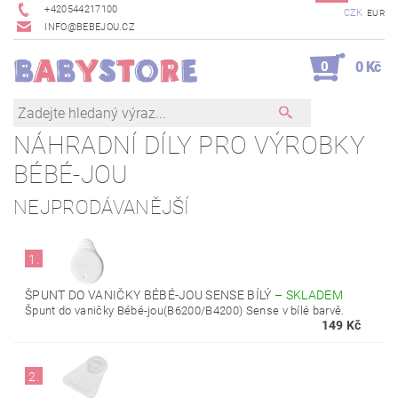
+420544217100
CZK
EUR
INFO@BEBEJOU.CZ
0
0 Kč
NÁHRADNÍ DÍLY PRO VÝROBKY
BÉBÉ-JOU
NEJPRODÁVANĚJŠÍ
1.
ŠPUNT DO VANIČKY BÉBÉ-JOU SENSE BÍLÝ
–
SKLADEM
Špunt do vaničky Bébé-jou(B6200/B4200) Sense v bílé barvě.
149 Kč
2.