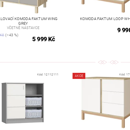
ALOVACÍ KOMODA FAKTUM WING
KOMODA FAKTUM LOOP WH
GREY
VČETNĚ NÁSTAVCE
9 99
 Kč
(–43 %)
5 999 Kč
Kód:
12112111
Kód:
17
AKCE