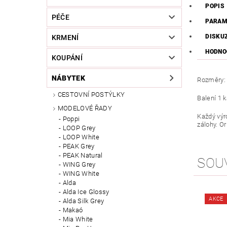
POPIS
PÉČE
PARAM
DISKU
KRMENÍ
HODNO
KOUPÁNÍ
NÁBYTEK
Rozměry: 
CESTOVNÍ POSTÝLKY
Balení 1 k
MODELOVÉ ŘADY
Každý výr
Poppi
zálohy. O
LOOP Grey
LOOP White
PEAK Grey
PEAK Natural
SOU
WING Grey
WING White
Alda
Alda Ice Glossy
AKCE
Alda Silk Grey
Makaó
Mia White