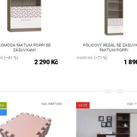
KOMODA FAKTUM POPPI SE
POLICOVÝ REGÁL SE ZÁSUV
ZÁSUVKAMI
FAKTUM POPPI
Kč
(–61 %)
6 690 Kč
(–71 %)
2 290 Kč
1 89
Kód:
RBP705C
Kód:
1
KA
AKCE