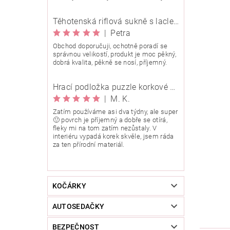
Těhotenská riflová sukně s laclem Rialto Wingles 01753
|
Petra
Obchod doporučuji, ochotně poradí se
správnou velikostí, produkt je moc pěkný,
dobrá kvalita, pěkně se nosí, příjemný.
Hrací podložka puzzle korkové 90x90 cm
|
M. K.
Zatím používáme asi dva týdny, ale super
🙂 povrch je příjemný a dobře se otírá,
fleky mi na tom zatím nezůstaly. V
interiéru vypadá korek skvěle, jsem ráda
za ten přírodní materiál.
KOČÁRKY
AUTOSEDAČKY
BEZPEČNOST