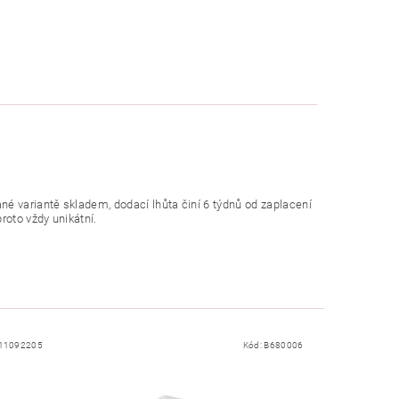
né variantě skladem, dodací lhůta činí 6 týdnů od zaplacení
roto vždy unikátní.
11092205
Kód:
B680006