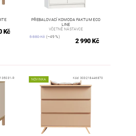
ITE
PŘEBALOVACÍ KOMODA FAKTUM ECO
LINE
VČETNĚ NÁSTAVCE
0 Kč
5 880 Kč
(–49 %)
2 990 Kč
135031-R
Kód:
303218446870
NOVINKA