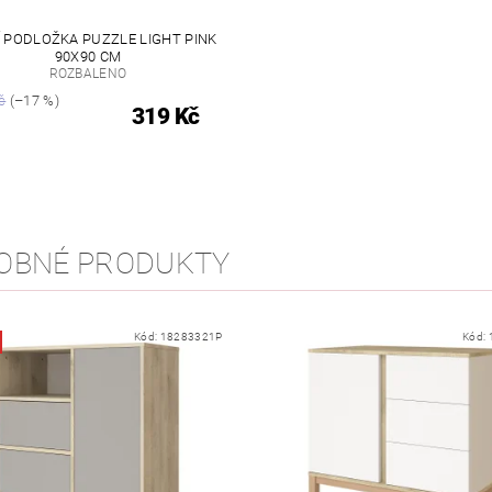
 PODLOŽKA PUZZLE LIGHT PINK
90X90 CM
ROZBALENO
č
(–17 %)
319 Kč
OBNÉ PRODUKTY
Kód:
18283321P
Kód: