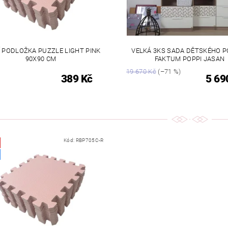
 PODLOŽKA PUZZLE LIGHT PINK
VELKÁ 3KS SADA DĚTSKÉHO 
90X90 CM
FAKTUM POPPI JASAN
19 670 Kč
(–71 %)
389 Kč
5 69
Kód:
RBP705C-R