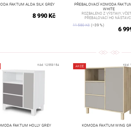
ODA FAKTUM ALDA SILK GREY
PŘEBALOVACÍ KOMODA FAKTU
WHITE
ROZBALENO Z VÝSTAVY, VČE
8 990 Kč
PŘEBALOVACÍ HO NÁSTAV
11 580 Kč
(–39 %)
6 99
Kód:
12553154
Kód:
AKCE
OMODA FAKTUM HOLLY GREY
KOMODA FAKTUM WING G