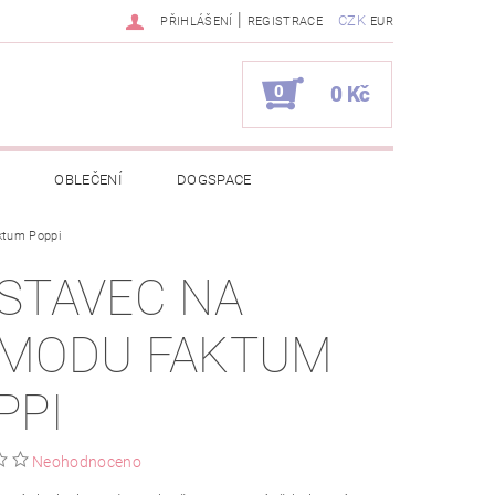
|
CZK
PŘIHLÁŠENÍ
REGISTRACE
EUR
0
0 Kč
OBLEČENÍ
DOGSPACE
ktum Poppi
EKCI Z BÉBÉ-JOU
STAVEC NA
NAPIŠTE NÁM
KONTAKTY
MODU FAKTUM
JEDNÁVKA
PPI
Neohodnoceno