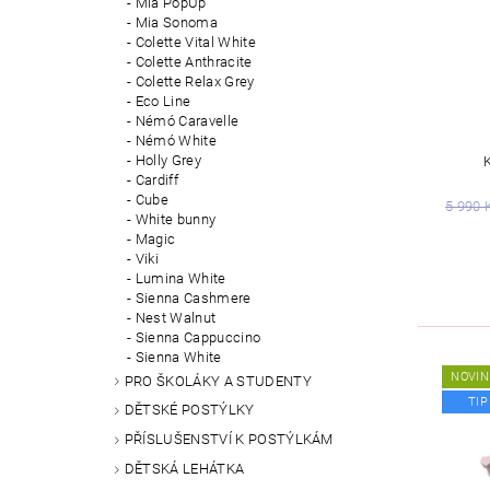
Mia PopUp
Mia Sonoma
Colette Vital White
Colette Anthracite
Colette Relax Grey
Eco Line
Némó Caravelle
Némó White
Holly Grey
Cardiff
Cube
5 990 
White bunny
Magic
Viki
Lumina White
Sienna Cashmere
Nest Walnut
Sienna Cappuccino
Sienna White
NOVIN
PRO ŠKOLÁKY A STUDENTY
TIP
DĚTSKÉ POSTÝLKY
PŘÍSLUŠENSTVÍ K POSTÝLKÁM
DĚTSKÁ LEHÁTKA