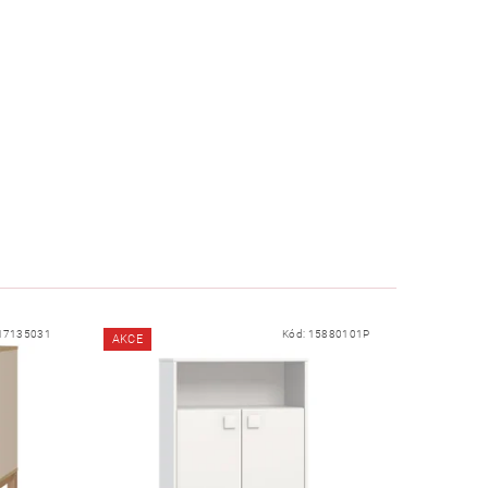
17135031
Kód:
15880101P
AKCE