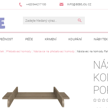
+420544217100
INFO@BEBEJOU.CZ
PEČNOST
PÉČE
KRMENÍ
KOUPÁNÍ
NÁBYTEK
 VÝSTAVY
tek
Přebalovací komody
JAK SPRÁVNĚ ÚRČIT VELIKOST
Nástavce na přebalovací komody
Nástavec na komodu Fa
JAK KOUPIT KOL
NÁ
 TRŽEB EET
INFORMACE O ZPRACOVÁNÍ OSOBNÍCH ÚDAJŮ
KO
NEWSLETTERY
ODSTOUPENÍ OD SMLOUVY
MOJE OB
PO