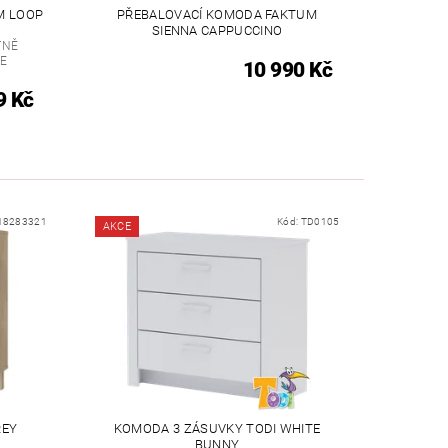
M LOOP
PŘEBALOVACÍ KOMODA FAKTUM
SIENNA CAPPUCCINO
TNĚ
CE
10 990 Kč
9 Kč
18283321
Kód:
TD0105
AKCE
REY
KOMODA 3 ZÁSUVKY TODI WHITE
BUNNY