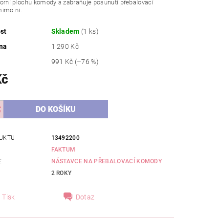
orní plochu komody a zabraňuje posunutí přebalovací
mimo ni.
st
Skladem
(1 ks)
na
1 290 Kč
991 Kč
(–76 %)
Kč
UKTU
13492200
FAKTUM
E
NÁSTAVCE NA PŘEBALOVACÍ KOMODY
2 ROKY
Tisk
Dotaz