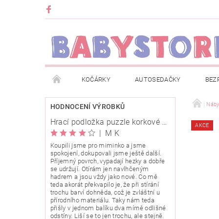
KOČÁRKY
AUTOSEDAČKY
BEZ
METRÁŽ
ZNAČKY
ROZBALENO NEBO Z
Náby
HODNOCENÍ VÝROBKŮ
Hrací podložka puzzle korkové 120x120cm
AKCE
OBCHODNÍ PODMÍNKY
INFORMACE O EVIDENCI
|
M K
Koupili jsme pro miminko a jsme
spokojení, dokupovali jsme ještě další.
O NÁS
KARIERA
KLUB BABYSTORE
Příjemný povrch, vypadají hezky a dobře
se udržují. Otírám jen navlhčeným
hadrem a jsou vždy jako nové. Co mě
teda akorát překvapilo je, že při stírání
trochu barví dohněda, což je zvláštní u
přírodního materiálu. Taky nám teda
přišly v jednom balíku dva mírně odlišné
odstíny. Liší se to jen trochu, ale stejně.