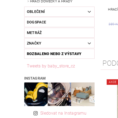
HRACÍ DOMEČKY A HRADY
HRACÍ
OBLEČENÍ
DOGSPACE
389 K
METRÁŽ
ZNAČKY
ROZBALENO NEBO Z VÝSTAVY
POD
Tweets by baby_store_cz
INSTAGRAM
AKCE
Sledovat na Instagramu