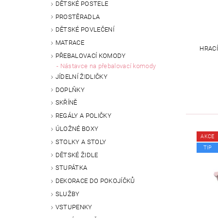
DĚTSKÉ POSTELE
PROSTĚRADLA
DĚTSKÉ POVLEČENÍ
MATRACE
HRACÍ
PŘEBALOVACÍ KOMODY
Nástavce na přebalovací komody
JÍDELNÍ ŽIDLIČKY
DOPLŇKY
SKŘÍNĚ
REGÁLY A POLIČKY
ÚLOŽNÉ BOXY
AKCE
STOLKY A STOLY
TIP
DĚTSKÉ ŽIDLE
STUPÁTKA
DEKORACE DO POKOJÍČKŮ
SLUŽBY
VSTUPENKY