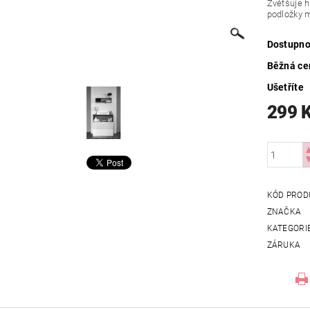
Zvětšuje h
podložky 
Dostupno
Běžná ce
Ušetříte
299 
KÓD PROD
ZNAČKA
KATEGORI
ZÁRUKA