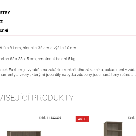
ETRY
ZE
CENÍ
šířka 81 cm, hloubka 32 cm a výška 10 cm.
arton 82 x 33 x 5 cm, hmotnost balení 5 kg.
obek Faktum je vyráběn na zakázku konkrétního zákazníka, pokud není v žáda
rnamenty a vzory , kterými jsou díly nábytku zdobeny jsou nanášeny ručně a p
VISEJÍCÍ PRODUKTY
Kód:
11322205
Kód:
AKCE