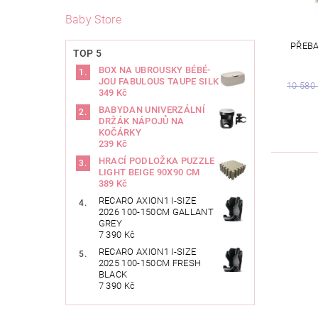
Baby Store
PŘEB
TOP 5
BOX NA UBROUSKY BÉBÉ-
JOU FABULOUS TAUPE SILK
10 580
349 Kč
BABYDAN UNIVERZÁLNÍ
DRŽÁK NÁPOJŮ NA
KOČÁRKY
239 Kč
HRACÍ PODLOŽKA PUZZLE
LIGHT BEIGE 90X90 CM
389 Kč
RECARO AXION1 I-SIZE
2026 100-150CM GALLANT
GREY
7 390 Kč
RECARO AXION1 I-SIZE
2025 100-150CM FRESH
BLACK
7 390 Kč