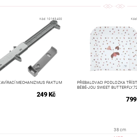
Kód:
10163400
Kód
AVÍRACÍ MECHANIZMUS FAKTUM
PŘEBALOVACI PODLOZKA TŘÍS
BÉBÉ-JOU SWEET BUTTERFLY,7
249 Kč
799
38 cm