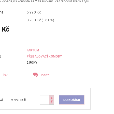
 vypadající komoda se 2 zásuvkami ve francouzském stylu.
na
5 990 Kč
3 700 Kč
(–61 %)
 Kč
FAKTUM
E
PŘEBALOVACÍ KOMODY
2 ROKY
Tisk
Dotaz
Kč
2 290 Kč