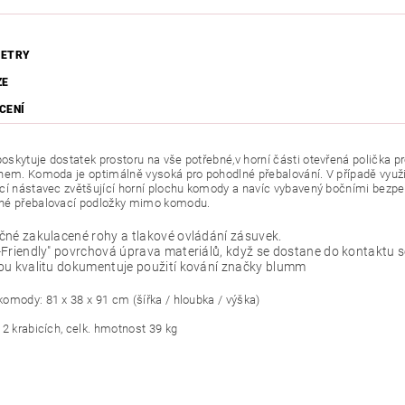
ETRY
ZE
CENÍ
skytuje dostatek prostoru na vše potřebné,v horní části otevřená polička pr
hem. Komoda je optimálně vysoká pro pohodlné přebalování. V případě využití 
cí nástavec zvětšující horní plochu komody a navíc vybavený bočními bezp
né přebalovací podložky mimo komodu.
né zakulacené rohy a tlakové ovládání zásuvek.
Friendly" povrchová úprava materiálů, když se dostane do kontaktu se 
ou kvalitu dokumentuje použití kování značky blumm
omody: 81 x 38 x 91 cm (šířka / hloubka / výška)
 2 krabicích, celk. hmotnost 39 kg