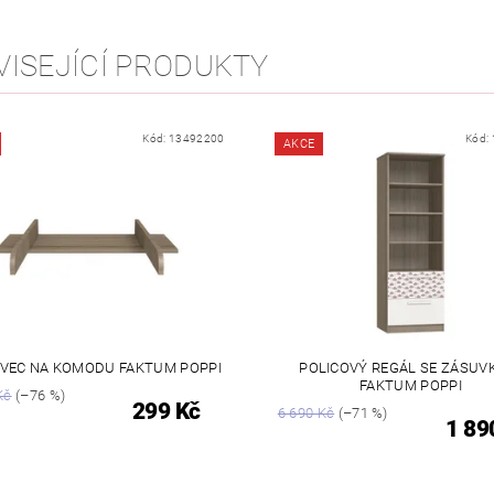
VISEJÍCÍ PRODUKTY
Kód:
13492200
Kód:
AKCE
VEC NA KOMODU FAKTUM POPPI
POLICOVÝ REGÁL SE ZÁSUV
FAKTUM POPPI
Kč
(–76 %)
299 Kč
6 690 Kč
(–71 %)
1 89