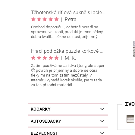
Těhotenská riflová sukně s laclem Rialto Wingles 01753
|
Petra
Obchod doporučuji, ochotně poradí se
správnou velikostí, produkt je moc pěkný,
dobrá kvalita, pěkně se nosí, příjemný.
Hrací podložka puzzle korkové 90x90 cm
|
M. K.
Zatím používáme asi dva týdny, ale super
🙂 povrch je příjemný a dobře se otírá,
fleky mi na tom zatím nezůstaly. V
interiéru vypadá korek skvěle, jsem ráda
za ten přírodní materiál.
ZVO
KOČÁRKY
AUTOSEDAČKY
BEZPEČNOST