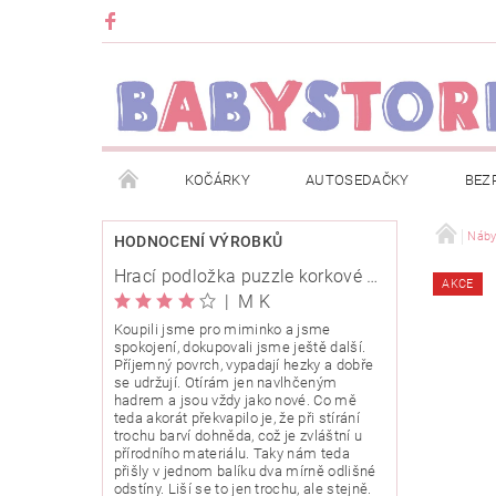
KOČÁRKY
AUTOSEDAČKY
BEZ
METRÁŽ
ZNAČKY
ROZBALENO NEBO Z
Náby
HODNOCENÍ VÝROBKŮ
Hrací podložka puzzle korkové 120x120cm
AKCE
OBCHODNÍ PODMÍNKY
INFORMACE O EVIDENCI
|
M K
Koupili jsme pro miminko a jsme
spokojení, dokupovali jsme ještě další.
O NÁS
KARIERA
KLUB BABYSTORE
Příjemný povrch, vypadají hezky a dobře
se udržují. Otírám jen navlhčeným
hadrem a jsou vždy jako nové. Co mě
teda akorát překvapilo je, že při stírání
trochu barví dohněda, což je zvláštní u
přírodního materiálu. Taky nám teda
přišly v jednom balíku dva mírně odlišné
odstíny. Liší se to jen trochu, ale stejně.