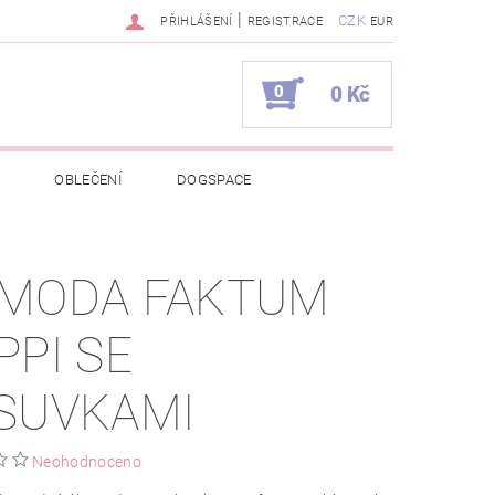
|
CZK
PŘIHLÁŠENÍ
REGISTRACE
EUR
0
0 Kč
OBLEČENÍ
DOGSPACE
EKCI Z BÉBÉ-JOU
MODA FAKTUM
NAPIŠTE NÁM
KONTAKTY
PPI SE
JEDNÁVKA
SUVKAMI
Neohodnoceno