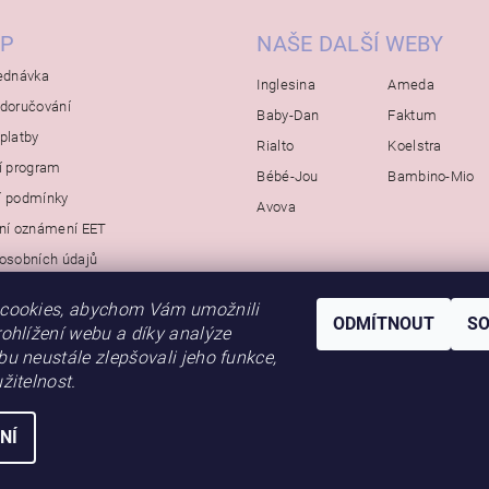
P
NAŠE DALŠÍ WEBY
ednávka
Inglesina
Ameda
doručování
Baby-Dan
Faktum
platby
Rialto
Koelstra
í program
Bébé-Jou
Bambino-Mio
í podmínky
Avova
ní oznámení EET
osobních údajů
cookies, abychom Vám umožnili
ODMÍTNOUT
S
ohlížení webu a díky analýze
u neustále zlepšovali jeho funkce,
žitelnost.
NÍ