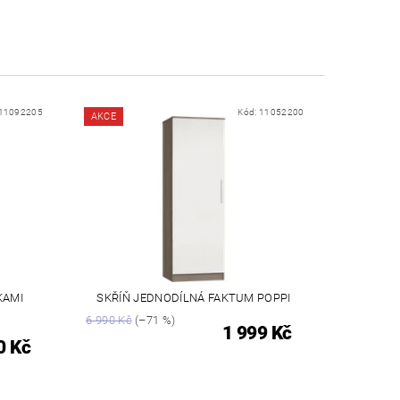
11092205
Kód:
11052200
AKCE
KAMI
SKŘÍŇ JEDNODÍLNÁ FAKTUM POPPI
6 990 Kč
(–71 %)
1 999 Kč
0 Kč