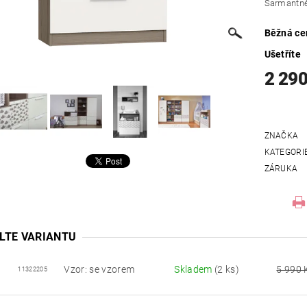
Šarmantně
Běžná ce
Ušetříte
2 290
ZNAČKA
KATEGORI
ZÁRUKA
LTE VARIANTU
Vzor: se vzorem
Skladem
(2 ks)
5 990 
11322205