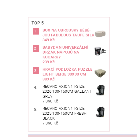
TOP 5
BOX NA UBROUSKY BÉBÉ-
JOU FABULOUS TAUPE SILK
349 Kč
BABYDAN UNIVERZÁLNÍ
DRŽÁK NÁPOJŮ NA
KOČÁRKY
239 Kč
HRACÍ PODLOŽKA PUZZLE
LIGHT BEIGE 90X90 CM
389 Kč
RECARO AXION1 I-SIZE
2026 100-150CM GALLANT
GREY
7 390 Kč
RECARO AXION1 I-SIZE
2025 100-150CM FRESH
BLACK
7 390 Kč