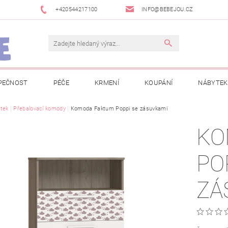
+420544217100
INFO@BEBEJOU.CZ
PEČNOST
PÉČE
KRMENÍ
KOUPÁNÍ
NÁBYTEK
 VÝSTAVY
tek
Přebalovací komody
JAK SPRÁVNĚ ÚRČIT VELIKOST
Komoda Faktum Poppi se zásuvkami
JAK KOUPIT KOL
KO
 TRŽEB EET
INFORMACE O ZPRACOVÁNÍ OSOBNÍCH ÚDAJŮ
PO
NEWSLETTERY
ODSTOUPENÍ OD SMLOUVY
MOJE OB
ZÁ