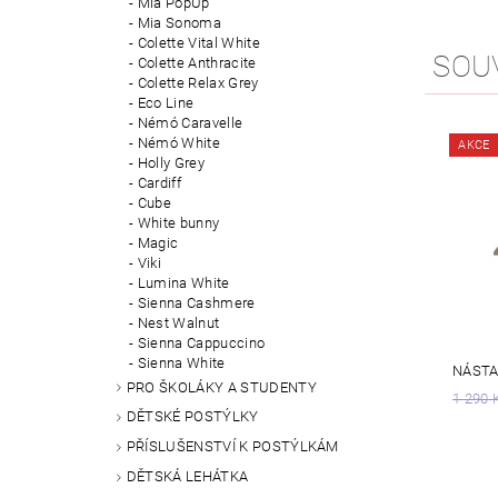
Mia PopUp
Mia Sonoma
Colette Vital White
SOU
Colette Anthracite
Colette Relax Grey
Eco Line
Némó Caravelle
Némó White
AKCE
Holly Grey
Cardiff
Cube
White bunny
Magic
Viki
Lumina White
Sienna Cashmere
Nest Walnut
Sienna Cappuccino
Sienna White
NÁSTA
PRO ŠKOLÁKY A STUDENTY
1 290 
DĚTSKÉ POSTÝLKY
PŘÍSLUŠENSTVÍ K POSTÝLKÁM
DĚTSKÁ LEHÁTKA