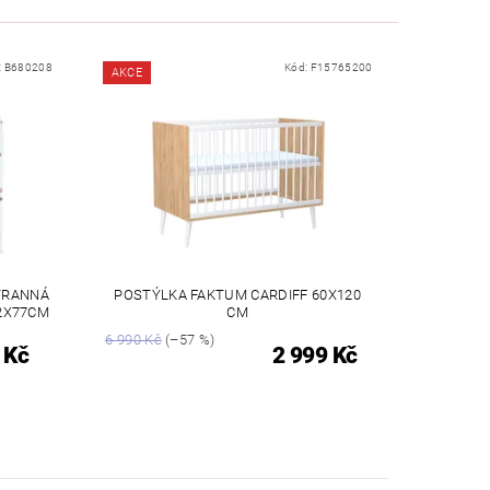
:
B680208
Kód:
F15765200
AKCE
TRANNÁ
POSTÝLKA FAKTUM CARDIFF 60X120
2X77CM
CM
6 990 Kč
(–57 %)
 Kč
2 999 Kč