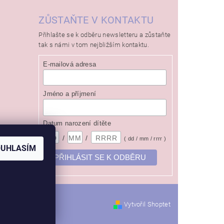
ZŮSTAŇTE V KONTAKTU
Přihlašte se k odběru newsletteru a zůstaňte
tak s námi v tom nejbližším kontaktu.
E-mailová adresa
Jméno a příjmení
Datum narození dítěte
/
/
( dd / mm / rrrr )
OUHLASÍM
Vytvořil Shoptet