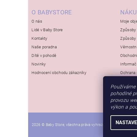
O BABYSTORE
NÁKU
O nás
Moje obj
Lidé v Baby Store
Způsoby 
Kontakty
Způsoby 
Naše poradna
Věrnostn
Dítě v pohodě
Obchodn
Novinky
Informač
Hodnocení obchodu zákazníky
Ochrana 
Používáme 
pohodlné pr
provozu web
výkon a pou
NASTAVE
2026 © Baby Store, všechna práva vyhrazena