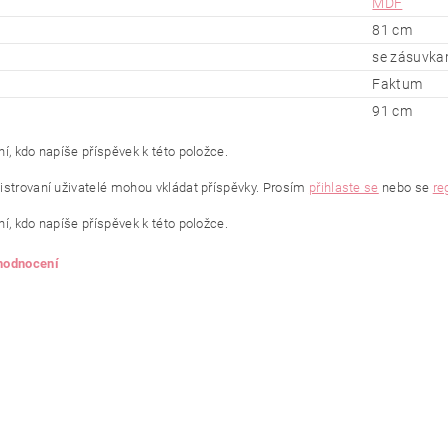
MDF
81 cm
se zásuvka
Faktum
91 cm
í, kdo napíše příspěvek k této položce.
istrovaní uživatelé mohou vkládat příspěvky. Prosím
přihlaste se
nebo se
re
í, kdo napíše příspěvek k této položce.
 hodnocení