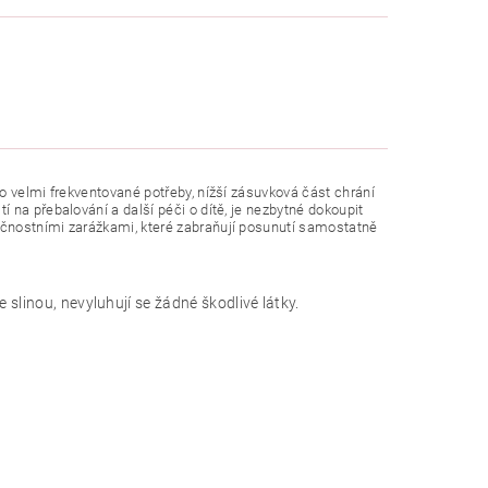
o velmi frekventované potřeby, nížší zásuvková část chrání
na přebalování a další péči o dítě, je nezbytné dokoupit
ečnostními zarážkami, které zabraňují posunutí samostatně
slinou, nevyluhují se žádné škodlivé látky.