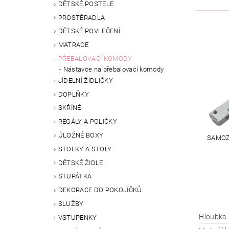
DĚTSKÉ POSTELE
PROSTĚRADLA
DĚTSKÉ POVLEČENÍ
MATRACE
PŘEBALOVACÍ KOMODY
Nástavce na přebalovací komody
JÍDELNÍ ŽIDLIČKY
DOPLŇKY
SKŘÍNĚ
REGÁLY A POLIČKY
ÚLOŽNÉ BOXY
SAMOZ
STOLKY A STOLY
DĚTSKÉ ŽIDLE
STUPÁTKA
DEKORACE DO POKOJÍČKŮ
SLUŽBY
Hloubka
VSTUPENKY