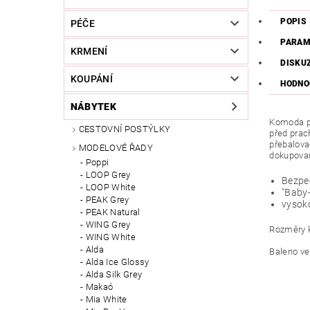
POPIS
PÉČE
PARAM
KRMENÍ
DISKU
KOUPÁNÍ
HODNO
NÁBYTEK
Komoda po
CESTOVNÍ POSTÝLKY
před prac
přebalova
MODELOVÉ ŘADY
dokupova
Poppi
LOOP Grey
Bezpeč
LOOP White
"Baby-
PEAK Grey
vysok
PEAK Natural
WING Grey
Rozměry k
WING White
Alda
Baleno ve
Alda Ice Glossy
Alda Silk Grey
Makaó
Mia White