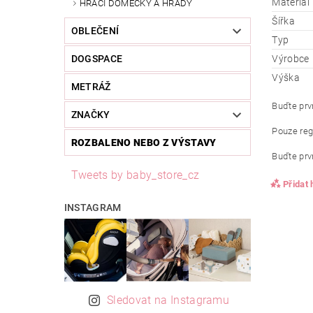
Materiál
HRACÍ DOMEČKY A HRADY
Šířka
OBLEČENÍ
Typ
Výrobce
DOGSPACE
Výška
METRÁŽ
Buďte prvn
ZNAČKY
Pouze reg
ROZBALENO NEBO Z VÝSTAVY
Buďte prvn
Tweets by baby_store_cz
Přidat
INSTAGRAM
Sledovat na Instagramu