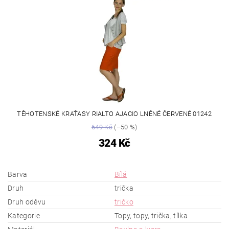
TĚHOTENSKÉ KRAŤASY RIALTO AJACIO LNĚNÉ ČERVENÉ 01242
649 Kč
(–50 %)
324 Kč
Barva
Bílá
Druh
trička
Druh oděvu
tričko
Kategorie
Topy, topy, trička, tílka