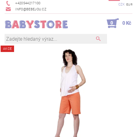
+420544217100
CZK
EUR
INFO@BEBEJOU.CZ
0
0 Kč
AKCE