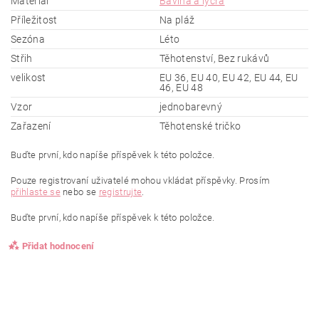
Materiál
Bavlna a lycra
Příležitost
Na pláž
Sezóna
Léto
Střih
Těhotenství, Bez rukávů
velikost
EU 36, EU 40, EU 42, EU 44, EU
46, EU 48
Vzor
jednobarevný
Zařazení
Těhotenské tričko
Buďte první, kdo napíše příspěvek k této položce.
Pouze registrovaní uživatelé mohou vkládat příspěvky. Prosím
přihlaste se
nebo se
registrujte
.
Buďte první, kdo napíše příspěvek k této položce.
Přidat hodnocení