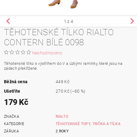
1
z 4
TĚHOTENSKÉ TÍLKO RIALTO
CONTERN BÍLÉ 0098
Neohodnoceno
Těhotenské tílko s výstřihem do V a úzkými ramínky, které jsou na
zádech překřížené.
Běžná cena
449 Kč
Ušetříte
270 Kč
(–60 %)
179 Kč
ZNAČKA
RIALTO
KATEGORIE
TĚHOTENSKÉ TOPY, TRIČKA A TÍLKA
ZÁRUKA
2 ROKY