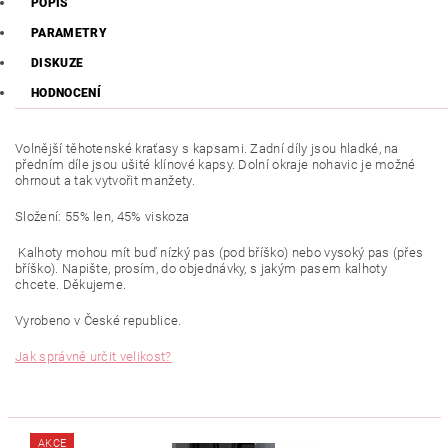
POPIS
PARAMETRY
DISKUZE
HODNOCENÍ
Volnější těhotenské kraťasy s kapsami. Zadní díly jsou hladké, na
předním díle jsou ušité klínové kapsy. Dolní okraje nohavic je možné
ohrnout a tak vytvořit manžety.
Složení: 55% len, 45% viskoza
Kalhoty mohou mít buď nízký pas (pod bříško) nebo vysoký pas (přes
bříško). Napište, prosím, do objednávky, s jakým pasem kalhoty
chcete. Děkujeme.
Vyrobeno v České republice.
Jak správně určit velikost?
AKCE