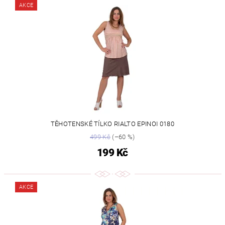
AKCE
TĚHOTENSKÉ TÍLKO RIALTO EPINOI 0180
499 Kč
(–60 %)
199 Kč
AKCE