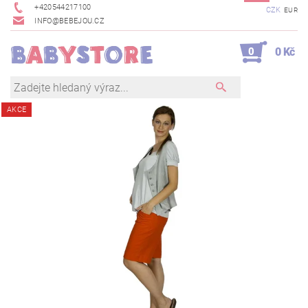
+420544217100
CZK
EUR
INFO@BEBEJOU.CZ
0
0 Kč
AKCE