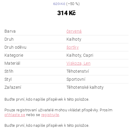
629 Kč
(–50 %)
314 Kč
Barva
červená
Druh
Kalhoty
Druh oděvu
šortky
Kategorie
Kalhoty, Capri
Materiál
Viskoza, Len
Střih
Těhotenství
Styl
Sportovní
Zařazení
Těhotenské kalhoty
Buďte první, kdo napíše příspěvek k této položce.
Pouze registrovaní uživatelé mohou vkládat příspěvky. Prosím
přihlaste se
nebo se
registrujte
.
Buďte první, kdo napíše příspěvek k této položce.