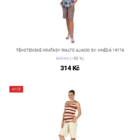
TĚHOTENSKÉ KRAŤASY RIALTO AJACIO SV. HNĚDÁ 19176
629 Kč
(–50 %)
314 Kč
AKCE