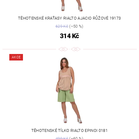
TĚHOTENSKÉ KRAŤASY RIALTO AJACIO RŮŽOVÉ 19173
629 Kč
(–50 %)
314 Kč
AKCE
TĚHOTENSKÉ TÍLKO RIALTO EPINOI 0181
499 Kč
(–60 %)