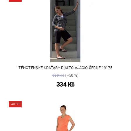
TĚHOTENSKÉ KRAŤASY RIALTO AJACIO ČERNÉ 19175
669 Kč
(–50 %)
334 Kč
AKCE