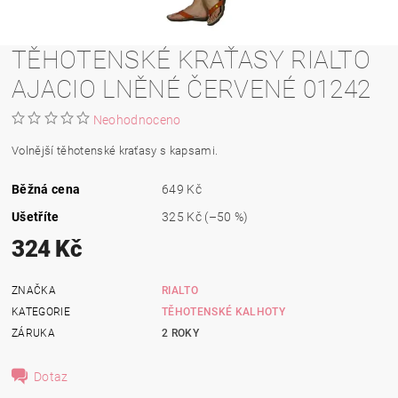
TĚHOTENSKÉ KRAŤASY RIALTO
AJACIO LNĚNÉ ČERVENÉ 01242
Neohodnoceno
Volnější těhotenské kraťasy s kapsami.
Běžná cena
649 Kč
Ušetříte
325 Kč
(–50 %)
324 Kč
ZNAČKA
RIALTO
KATEGORIE
TĚHOTENSKÉ KALHOTY
ZÁRUKA
2 ROKY
Dotaz