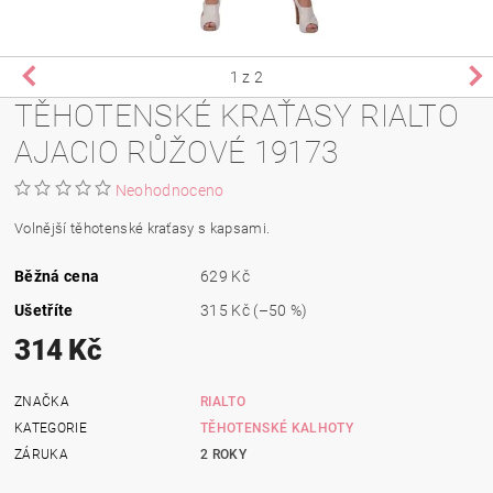
1
z 2
TĚHOTENSKÉ KRAŤASY RIALTO
AJACIO RŮŽOVÉ 19173
Neohodnoceno
Volnější těhotenské kraťasy s kapsami.
Běžná cena
629 Kč
Ušetříte
315 Kč
(–50 %)
314 Kč
ZNAČKA
RIALTO
KATEGORIE
TĚHOTENSKÉ KALHOTY
ZÁRUKA
2 ROKY