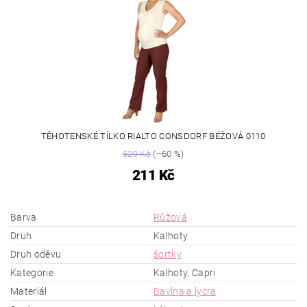
TĚHOTENSKÉ TÍLKO RIALTO CONSDORF BÉŽOVÁ 0110
529 Kč
(–60 %)
211 Kč
Barva
Růžová
Druh
Kalhoty
Druh oděvu
šortky
Kategorie
Kalhoty, Capri
Materiál
Bavlna a lycra