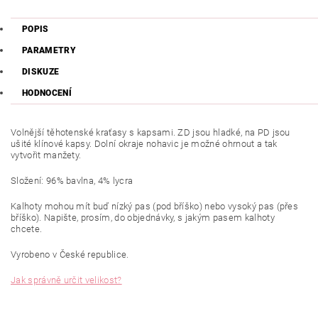
POPIS
PARAMETRY
DISKUZE
HODNOCENÍ
Volnější těhotenské kraťasy s kapsami. ZD jsou hladké, na PD jsou
ušité klínové kapsy. Dolní okraje nohavic je možné ohrnout a tak
vytvořit manžety.
Složení: 96% bavlna, 4% lycra
Kalhoty mohou mít buď nízký pas (pod bříško) nebo vysoký pas (přes
bříško). Napište, prosím, do objednávky, s jakým pasem kalhoty
chcete.
Vyrobeno v České republice.
Jak správně určit velikost?