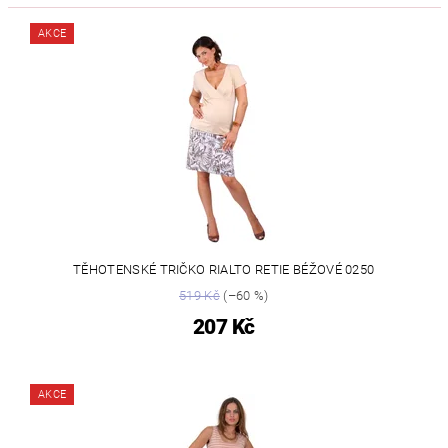
AKCE
TĚHOTENSKÉ TRIČKO RIALTO RETIE BÉŽOVÉ 0250
519 Kč
(–60 %)
207 Kč
AKCE