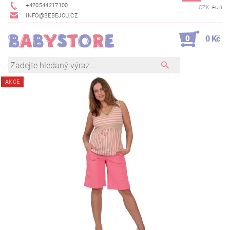
+420544217100
CZK
EUR
INFO@BEBEJOU.CZ
0
0 Kč
AKCE