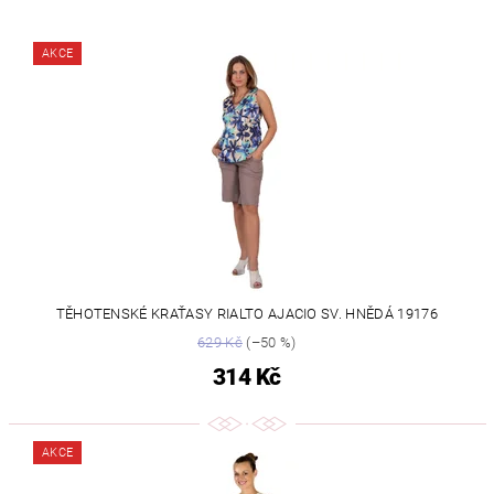
AKCE
TĚHOTENSKÉ KRAŤASY RIALTO AJACIO SV. HNĚDÁ 19176
629 Kč
(–50 %)
314 Kč
AKCE