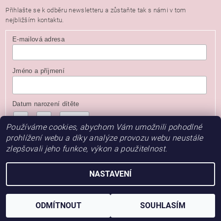
Přihlašte se k odběru newsletteru a zůstaňte tak s námi v tom
nejbližším kontaktu.
E-mailová adresa
Jméno a příjmení
Datum narození dítěte
/
/
( dd / mm / rrrr )
Používáme cookies, abychom Vám umožnili pohodlné
prohlížení webu a díky analýze provozu webu neustále
zlepšovali jeho funkce, výkon a použitelnost.
NASTAVENÍ
2026 © Baby Store, všechna práva vyhrazena
Vytvořil Shoptet
ODMÍTNOUT
SOUHLASÍM