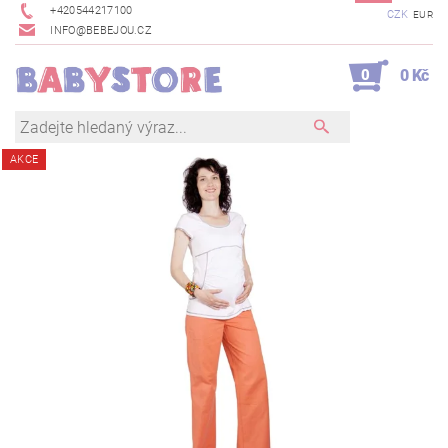
+420544217100
CZK
EUR
INFO@BEBEJOU.CZ
0
0 Kč
AKCE