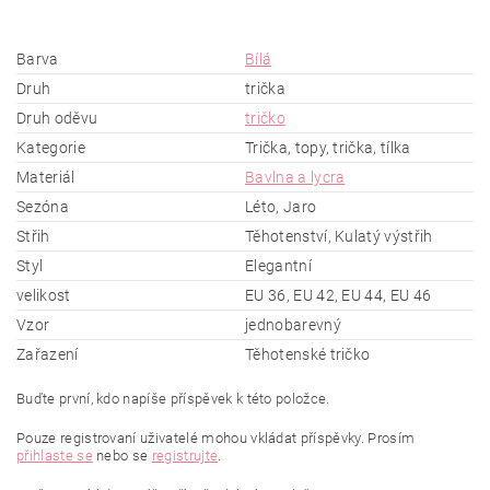
Barva
Bílá
Druh
trička
Druh oděvu
tričko
Kategorie
Trička, topy, trička, tílka
Materiál
Bavlna a lycra
Sezóna
Léto, Jaro
Střih
Těhotenství, Kulatý výstřih
Styl
Elegantní
velikost
EU 36, EU 42, EU 44, EU 46
Vzor
jednobarevný
Zařazení
Těhotenské tričko
Buďte první, kdo napíše příspěvek k této položce.
Pouze registrovaní uživatelé mohou vkládat příspěvky. Prosím
přihlaste se
nebo se
registrujte
.