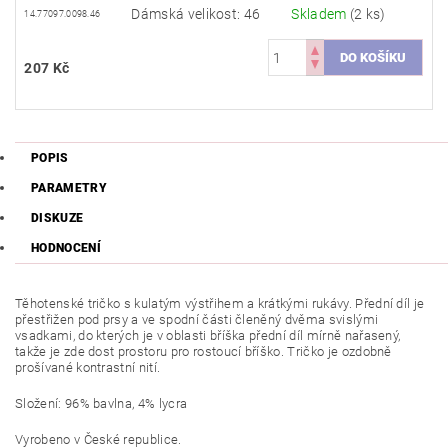
Dámská velikost: 46
Skladem
(2 ks)
14.77097.0098.46
207 Kč
POPIS
PARAMETRY
DISKUZE
HODNOCENÍ
Těhotenské tričko s kulatým výstřihem a krátkými rukávy. Přední díl je
přestřižen pod prsy a ve spodní části členěný dvěma svislými
vsadkami, do kterých je v oblasti bříška přední díl mírně nařasený,
takže je zde dost prostoru pro rostoucí bříško. Tričko je ozdobně
prošívané kontrastní nití.
Složení: 96% bavlna, 4% lycra
Vyrobeno v České republice.