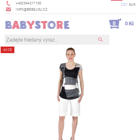
+420544217100
CZK
EUR
INFO@BEBEJOU.CZ
0
0 Kč
AKCE