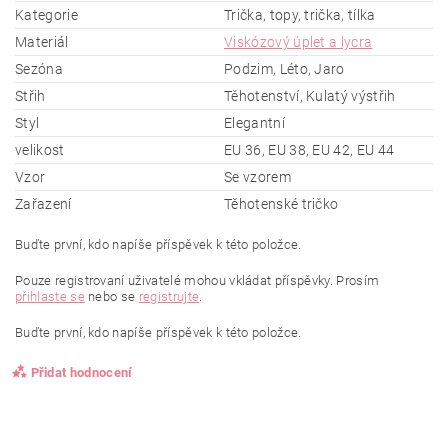
Kategorie
Trička, topy, trička, tílka
Materiál
Viskózový úplet a lycra
Sezóna
Podzim, Léto, Jaro
Střih
Těhotenství, Kulatý výstřih
Styl
Elegantní
velikost
EU 36, EU 38, EU 42, EU 44
Vzor
Se vzorem
Zařazení
Těhotenské tričko
Buďte první, kdo napíše příspěvek k této položce.
Pouze registrovaní uživatelé mohou vkládat příspěvky. Prosím
přihlaste se
nebo se
registrujte
.
Buďte první, kdo napíše příspěvek k této položce.
Přidat hodnocení