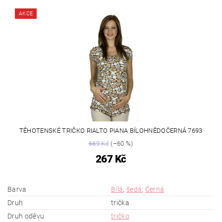
AKCE
TĚHOTENSKÉ TRIČKO RIALTO PIANA BÍLOHNĚDOČERNÁ 7693
669 Kč
(–60 %)
267 Kč
Barva
Bílá
,
šedá
,
Černá
Druh
trička
Druh oděvu
tričko