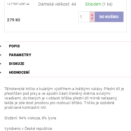
Dámská velikost: 44
Skladem
(1 ks)
14.77097.4397.44
279 Kč
POPIS
PARAMETRY
DISKUZE
HODNOCENÍ
Těhotenské tričko s kulatým výstřihem a krátkými rukávy. Přední díl je
přestřižen pod prsy a ve spodní části členěný dvěma svislými
vsadkami, do kterých je v oblasti bříška přední díl mírně nařasený,
takže je zde dost prostoru pro rostoucí bříško. Tričko je ozdobně
prošívané kontrastní nití.
Složení: 94% viskoza, 6% lycra
Vyrobeno v České republice.