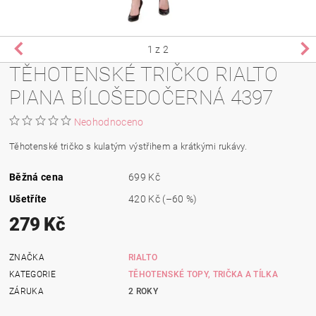
1
z 2
TĚHOTENSKÉ TRIČKO RIALTO
PIANA BÍLOŠEDOČERNÁ 4397
Neohodnoceno
Těhotenské tričko s kulatým výstřihem a krátkými rukávy.
Běžná cena
699 Kč
Ušetříte
420 Kč
(–60 %)
279 Kč
ZNAČKA
RIALTO
KATEGORIE
TĚHOTENSKÉ TOPY, TRIČKA A TÍLKA
ZÁRUKA
2 ROKY