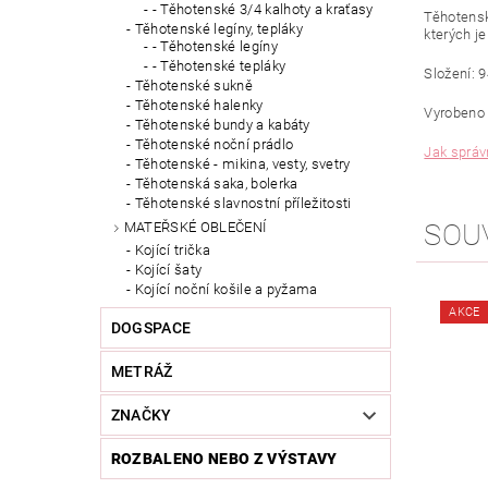
- Těhotenské 3/4 kalhoty a kraťasy
Těhotensk
Těhotenské legíny, tepláky
kterých je
- Těhotenské legíny
- Těhotenské tepláky
Složení: 
Těhotenské sukně
Těhotenské halenky
Vyrobeno 
Těhotenské bundy a kabáty
Těhotenské noční prádlo
Jak správn
Těhotenské - mikina, vesty, svetry
Těhotenská saka, bolerka
Těhotenské slavnostní příležitosti
SOU
MATEŘSKÉ OBLEČENÍ
Kojící trička
Kojící šaty
Kojící noční košile a pyžama
AKCE
DOGSPACE
METRÁŽ
ZNAČKY
ROZBALENO NEBO Z VÝSTAVY