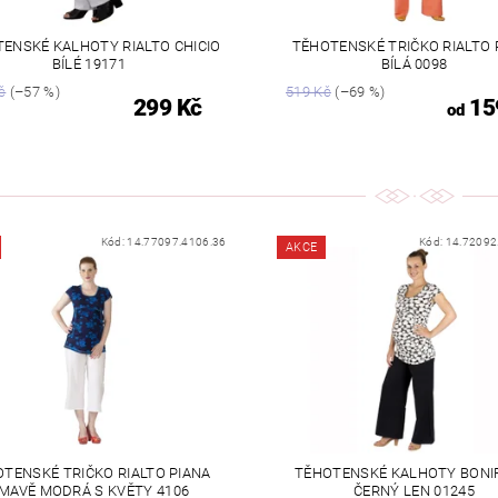
ENSKÉ KALHOTY RIALTO CHICIO
TĚHOTENSKÉ TRIČKO RIALTO 
BÍLÉ 19171
BÍLÁ 0098
č
(–57 %)
519 Kč
(–69 %)
299 Kč
15
od
Kód:
14.77097.4106.36
Kód:
14.72092
AKCE
TENSKÉ TRIČKO RIALTO PIANA
TĚHOTENSKÉ KALHOTY BONI
MAVĚ MODRÁ S KVĚTY 4106
ČERNÝ LEN 01245