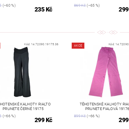
č
(–60 %)
869 Kč
(–65 %)
235 Kč
299
Kód:
14.72090.19175.36
Kód:
14.72090
AKCE
HOTENSKÉ KALHOTY RIALTO
TĚHOTENSKÉ KALHOTY RIA
PRUNETE ČERNÉ 19175
PRUNETE FIALOVÁ 1917
č
(–66 %)
899 Kč
(–66 %)
299 Kč
299