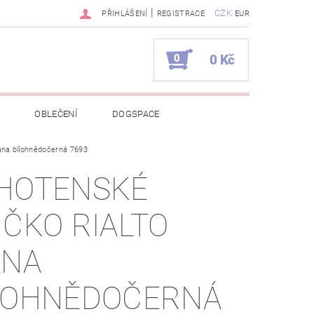
|
CZK
PŘIHLÁŠENÍ
REGISTRACE
EUR
0
0 Kč
OBLEČENÍ
DOGSPACE
iana bílohnědočerná 7693
EKCI Z BÉBÉ-JOU
HOTENSKÉ
NAPIŠTE NÁM
KONTAKTY
IČKO RIALTO
JEDNÁVKA
ANA
LOHNĚDOČERNÁ