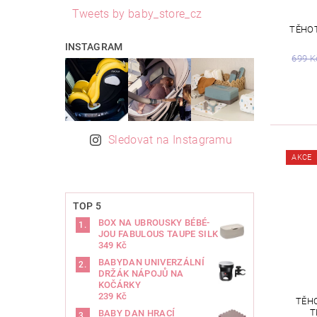
Tweets by baby_store_cz
TĚHOT
INSTAGRAM
699 K
Sledovat na Instagramu
AKCE
TOP 5
BOX NA UBROUSKY BÉBÉ-
JOU FABULOUS TAUPE SILK
349 Kč
BABYDAN UNIVERZÁLNÍ
DRŽÁK NÁPOJŮ NA
KOČÁRKY
239 Kč
TĚHO
T
BABY DAN HRACÍ