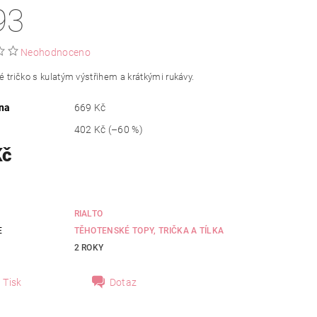
93
Neohodnoceno
 tričko s kulatým výstřihem a krátkými rukávy.
na
669 Kč
402 Kč
(–60 %)
Kč
RIALTO
E
TĚHOTENSKÉ TOPY, TRIČKA A TÍLKA
2 ROKY
Tisk
Dotaz