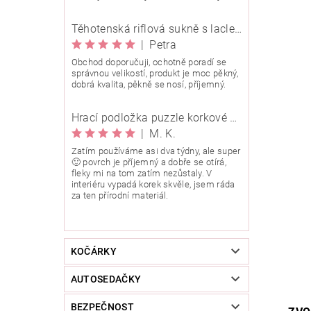
Těhotenská riflová sukně s laclem Rialto Wingles 01753
|
Petra
Obchod doporučuji, ochotně poradí se
správnou velikostí, produkt je moc pěkný,
dobrá kvalita, pěkně se nosí, příjemný.
Hrací podložka puzzle korkové 90x90 cm
|
M. K.
Zatím používáme asi dva týdny, ale super
🙂 povrch je příjemný a dobře se otírá,
fleky mi na tom zatím nezůstaly. V
interiéru vypadá korek skvěle, jsem ráda
za ten přírodní materiál.
KOČÁRKY
AUTOSEDAČKY
BEZPEČNOST