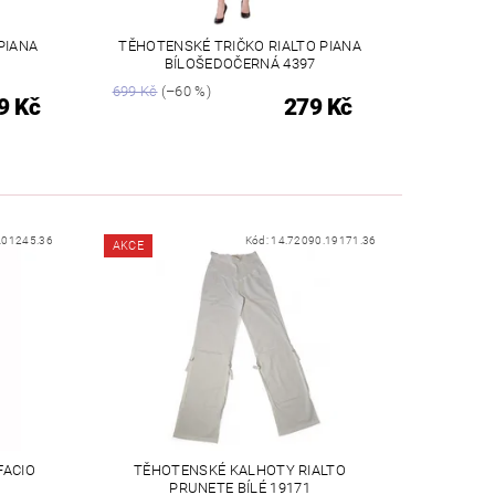
PIANA
TĚHOTENSKÉ TRIČKO RIALTO PIANA
BÍLOŠEDOČERNÁ 4397
699 Kč
(–60 %)
9 Kč
279 Kč
.01245.36
Kód:
14.72090.19171.36
AKCE
FACIO
TĚHOTENSKÉ KALHOTY RIALTO
PRUNETE BÍLÉ 19171