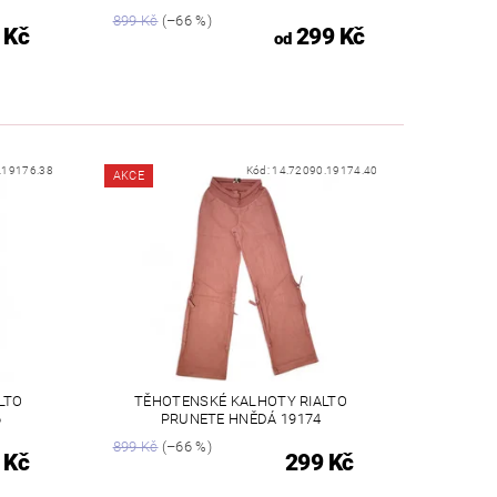
899 Kč
(–66 %)
 Kč
299 Kč
od
.19176.38
Kód:
14.72090.19174.40
AKCE
LTO
TĚHOTENSKÉ KALHOTY RIALTO
6
PRUNETE HNĚDÁ 19174
899 Kč
(–66 %)
 Kč
299 Kč