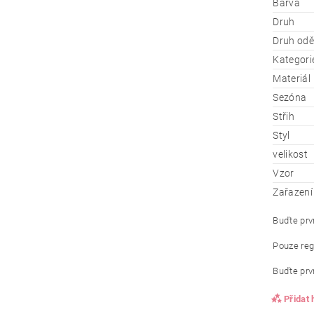
Barva
Druh
Druh od
Kategori
Materiál
Sezóna
Střih
Styl
velikost
Vzor
Zařazení
Buďte prvn
Pouze reg
Buďte prvn
Přidat