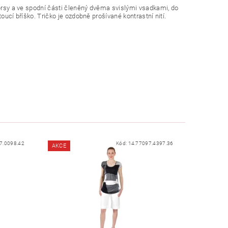
 prsy a ve spodní části členěný dvěma svislými vsadkami, do
toucí bříško. Tričko je ozdobně prošívané kontrastní nití.
7.0098.42
Kód:
14.77097.4397.36
AKCE