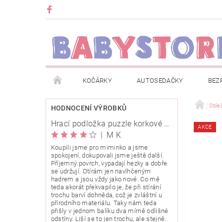
KOČÁRKY
AUTOSEDAČKY
BEZ
METRÁŽ
ZNAČKY
ROZBALENO NEBO Z
Oble
HODNOCENÍ VÝROBKŮ
Hrací podložka puzzle korkové 120x120cm
AKCE
OBCHODNÍ PODMÍNKY
INFORMACE O EVIDENCI
|
M K
Koupili jsme pro miminko a jsme
spokojení, dokupovali jsme ještě další.
O NÁS
KARIERA
KLUB BABYSTORE
Příjemný povrch, vypadají hezky a dobře
se udržují. Otírám jen navlhčeným
hadrem a jsou vždy jako nové. Co mě
teda akorát překvapilo je, že při stírání
trochu barví dohněda, což je zvláštní u
přírodního materiálu. Taky nám teda
přišly v jednom balíku dva mírně odlišné
odstíny. Liší se to jen trochu, ale stejně.