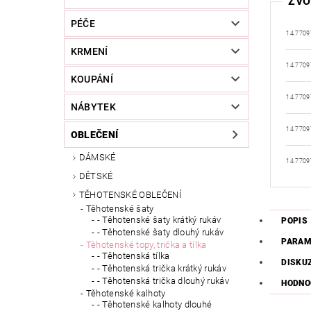
ZVO
PÉČE
14.7709
KRMENÍ
14.7709
KOUPÁNÍ
14.7709
NÁBYTEK
14.7709
OBLEČENÍ
DÁMSKÉ
14.7709
DĚTSKÉ
TĚHOTENSKÉ OBLEČENÍ
Těhotenské šaty
- Těhotenské šaty krátký rukáv
POPIS
- Těhotenské šaty dlouhý rukáv
PARAM
Těhotenské topy, trička a tílka
- Těhotenská tílka
DISKU
- Těhotenská trička krátký rukáv
- Těhotenská trička dlouhý rukáv
HODNO
Těhotenské kalhoty
- Těhotenské kalhoty dlouhé