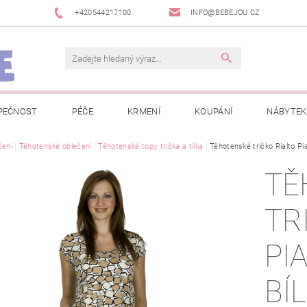
+420544217100
INFO@BEBEJOU.CZ
PEČNOST
PÉČE
KRMENÍ
KOUPÁNÍ
NÁBYTEK
 VÝSTAVY
čení
Těhotenské oblečení
JAK SPRÁVNĚ ÚRČIT VELIKOST
Těhotenské topy, trička a tílka
Těhotenské tričko Rialto P
JAK KOUPIT KOL
TĚ
 TRŽEB EET
INFORMACE O ZPRACOVÁNÍ OSOBNÍCH ÚDAJŮ
TR
NEWSLETTERY
ODSTOUPENÍ OD SMLOUVY
MOJE OB
PI
BÍ