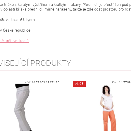
é tričko s kulatým výstřihem a krátkými rukávy. Přední díl je přestřižen pod
 v oblasti bříška přední díl mírně nařasený, takže je zde dost prostoru pro ros
94% viskoza, 6% lycra
v České republice.
ě určit velikost?
VISEJÍCÍ PRODUKTY
Kód:
14.72103.19171.36
Kód:
14.7709
AKCE