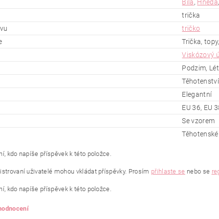
Bílá
,
Hnědá
trička
ěvu
tričko
e
Trička, topy,
Viskózový ú
Podzim, Lét
Těhotenství
Elegantní
EU 36, EU 3
Se vzorem
Těhotenské 
í, kdo napíše příspěvek k této položce.
istrovaní uživatelé mohou vkládat příspěvky. Prosím
přihlaste se
nebo se
re
í, kdo napíše příspěvek k této položce.
 hodnocení