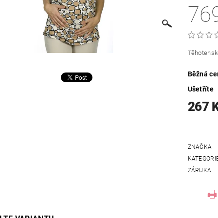
76
Těhotenské
Běžná ce
Ušetříte
267 
ZNAČKA
KATEGORI
ZÁRUKA