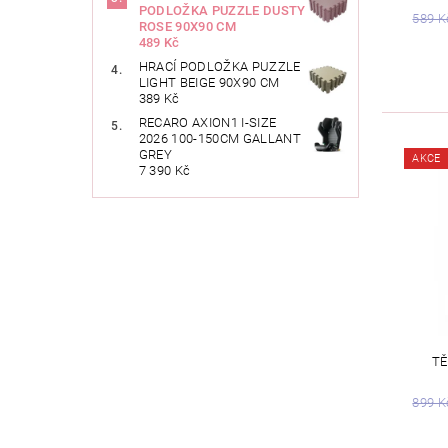
PODLOŽKA PUZZLE DUSTY
589 K
ROSE 90X90 CM
489 Kč
HRACÍ PODLOŽKA PUZZLE
LIGHT BEIGE 90X90 CM
389 Kč
RECARO AXION1 I-SIZE
2026 100-150CM GALLANT
GREY
AKCE
7 390 Kč
TĚ
899 K