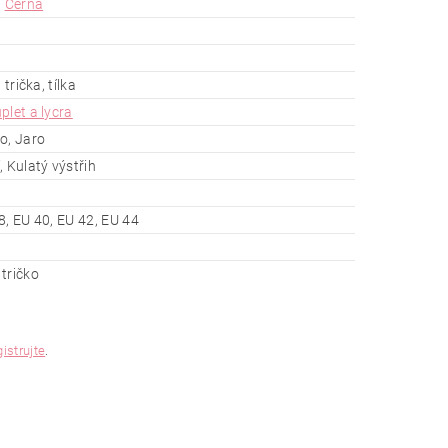
,
Černá
 trička, tílka
plet a lycra
o, Jaro
, Kulatý výstřih
8, EU 40, EU 42, EU 44
tričko
gistrujte
.